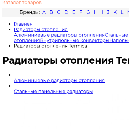
Каталог товаров
A
B
C
D
E
F
G
H
I
J
K
L
Главная
Радиаторы отопления
Алюминиевые радиаторы отопления
Стальные
отопления
Внутрипольные конвекторы
Наполь
Радиаторы отопления Termica
Радиаторы отопления Te
Алюминиевые радиаторы отопления
Стальные панельные радиаторы