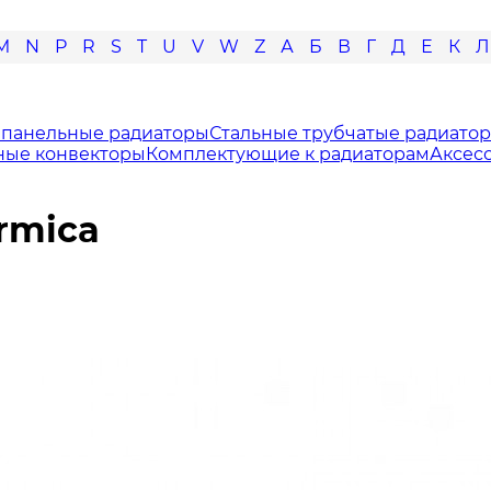
M
N
P
R
S
T
U
V
W
Z
А
Б
В
Г
Д
Е
К
Л
 панельные радиаторы
Стальные трубчатые радиато
ные конвекторы
Комплектующие к радиаторам
Аксес
rmica