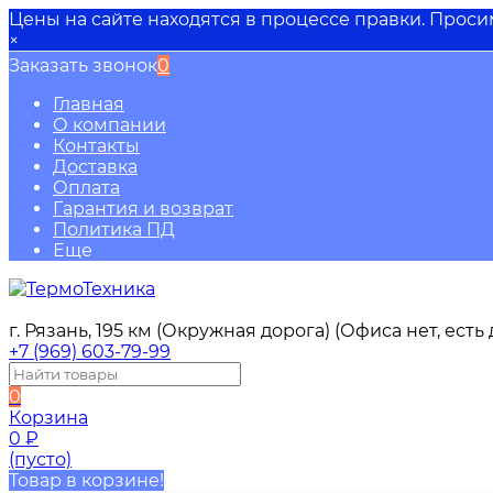
Цены на сайте находятся в процессе правки. Прос
×
Заказать звонок
0
Главная
О компании
Контакты
Доставка
Оплата
Гарантия и возврат
Политика ПД
Еще
г. Рязань, 195 км (Окружная дорога) (Офиса нет, ест
+7 (969) 603-79-99
0
Корзина
0
₽
(пусто)
Товар в корзине!