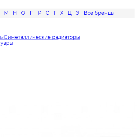
М
Н
О
П
Р
С
Т
Х
Ц
Э
ры
Биметаллические радиаторы
суары