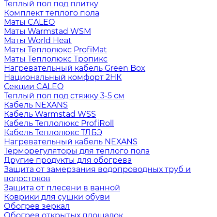
Теплый пол под плитку
Комплект теплого пола
Маты CALEO
Маты Warmstad WSM
Маты World Heat
Маты Теплолюкс ProfiMat
Маты Теплолюкс Тропикс
Нагревательный кабель Green Box
Национальный комфорт 2НК
Секции CALEO
Теплый пол под стяжку 3-5 см
Кабель NEXANS
Кабель Warmstad WSS
Кабель Теплолюкс ProfiRoll
Кабель Теплолюкс ТЛБЭ
Нагревательный кабель NEXANS
Терморегуляторы для теплого пола
Другие продукты для обогрева
Защита от замерзания водопроводных труб и
водостоков
Защита от плесени в ванной
Коврики для сушки обуви
Обогрев зеркал
Обогрев открытых площадок