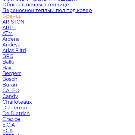
Обогрев почвы в теплице
Переносной теплый пол под ковер
Бренды
ARISTON
ARTU
ATM
Arderia
Arideya
Atlas Filtri
BRG
Ballu
Baxi
Bergerr
Bosch
Buran
CALEO
Candy
Chaffoteaux
DR-Termo
De Dietrich
Drazice
E.C.A
ECA