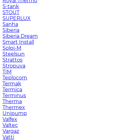
Royal Thermo
S-tank
STOUT
SUPERLUX
Sanha
Siberia
Siberia Dream
Smart Install
Solpi-M
Steelsun
Strattos
Stropuva
TIM
Teplocom
Termak
Termica
Terminus
Therma
Thermex
Unipump
Valfex
Valtec
Vargaz
Vatti