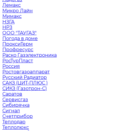
Лемакс
Микро Лайн
Мимакс
НЗГА
НРЗ
ООО "ТАУГАЗ"
Погода в доме
ПроксиТерм
Профресурс
Раско Газэлектроника
РосТурПласт
Россия
Ростовгазоаппарат
Русский Радиатор
САКЗ (ЦИТ-ПЛЮС )
СИКЗ (Газотрон-С)
Саратов
Сервисгаз
Сибирячка
Сигнал
Счетприбор
Теплодар
Теплолюкс