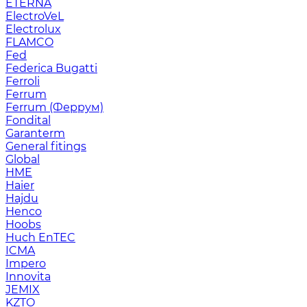
ETERNA
ElectroVeL
Electrolux
FLAMCO
Fed
Federica Bugatti
Ferroli
Ferrum
Ferrum (Феррум)
Fondital
Garanterm
General fitings
Global
HME
Haier
Hajdu
Henco
Hoobs
Huch EnTEC
ICMA
Impero
Innovita
JEMIX
KZTO