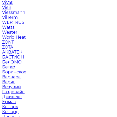
ViVat
Vieir
Viessmann
VilTerm
WERTRUS
Watts
Wester
World Heat
ZONT
ZOTA
АКВАТЕК
БАСТИОН
БелОМО
Бетар
Боринское
Варвара
Варяг
Везувий
Газдевайс
Джилекс
Ермак
Кенарь
Конорд
Ладогаз