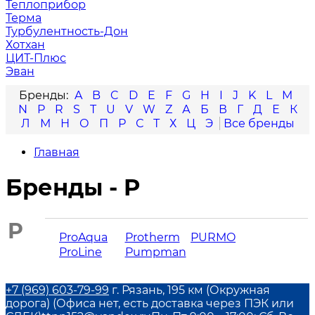
Теплоприбор
Терма
Турбулентность-Дон
Хотхан
ЦИТ-Плюс
Эван
A
B
C
D
E
F
G
H
I
J
K
L
M
N
P
R
S
T
U
V
W
Z
А
Б
В
Г
Д
Е
К
Л
М
Н
О
П
Р
С
Т
Х
Ц
Э
Главная
Бренды - P
P
ProAqua
Protherm
PURMO
ProLine
Pumpman
+7 (969) 603-79-99
г. Рязань, 195 км (Окружная
дорога) (Офиса нет, есть доставка через ПЭК или