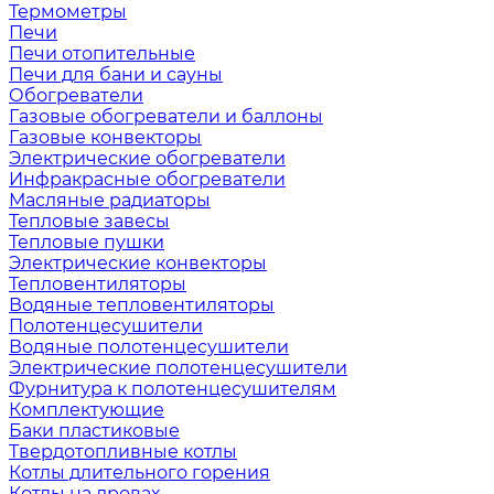
Термометры
Печи
Печи отопительные
Печи для бани и сауны
Обогреватели
Газовые обогреватели и баллоны
Газовые конвекторы
Электрические обогреватели
Инфракрасные обогреватели
Масляные радиаторы
Тепловые завесы
Тепловые пушки
Электрические конвекторы
Тепловентиляторы
Водяные тепловентиляторы
Полотенцесушители
Водяные полотенцесушители
Электрические полотенцесушители
Фурнитура к полотенцесушителям
Комплектующие
Баки пластиковые
Твердотопливные котлы
Котлы длительного горения
Котлы на дровах