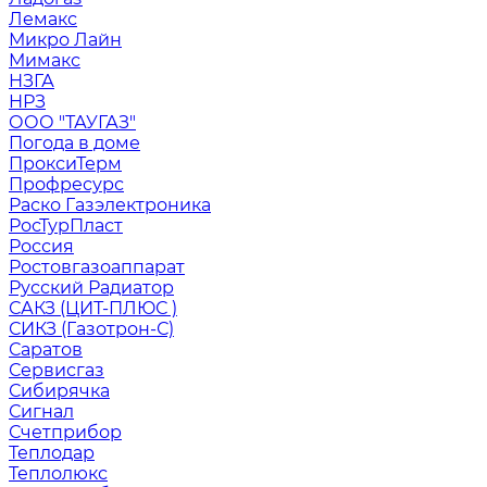
Лемакс
Микро Лайн
Мимакс
НЗГА
НРЗ
ООО "ТАУГАЗ"
Погода в доме
ПроксиТерм
Профресурс
Раско Газэлектроника
РосТурПласт
Россия
Ростовгазоаппарат
Русский Радиатор
САКЗ (ЦИТ-ПЛЮС )
СИКЗ (Газотрон-С)
Саратов
Сервисгаз
Сибирячка
Сигнал
Счетприбор
Теплодар
Теплолюкс