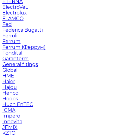
ETERNA
ElectroVeL
Electrolux
FLAMCO
Fed
Federica Bugatti
Ferroli
Ferrum
Ferrum (Феррум)
Fondital
Garanterm
General fitings
Global
HME
Haier
Hajdu
Henco
Hoobs
Huch EnTEC
ICMA
Impero
Innovita
JEMIX
KZTO