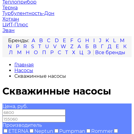
Теплоприбор
Терма
Турбулентность-Дон
Хотхан
ЦИТ-Плюс
Эван
A
B
C
D
E
F
G
H
I
J
K
L
M
N
P
R
S
T
U
V
W
Z
А
Б
В
Г
Д
Е
К
Л
М
Н
О
П
Р
С
Т
Х
Ц
Э
Главная
Насосы
Скважинные насосы
Скважинные насосы
Цена, руб.
—
Производитель
ETERNA
Neptun
Pumpman
Rommer