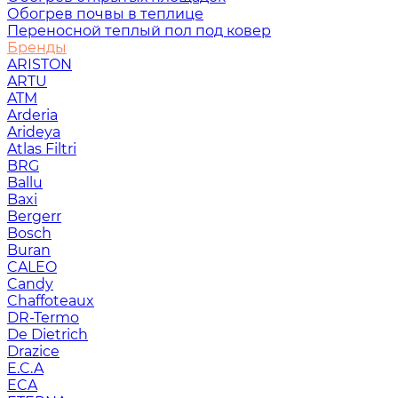
Обогрев почвы в теплице
Переносной теплый пол под ковер
Бренды
ARISTON
ARTU
ATM
Arderia
Arideya
Atlas Filtri
BRG
Ballu
Baxi
Bergerr
Bosch
Buran
CALEO
Candy
Chaffoteaux
DR-Termo
De Dietrich
Drazice
E.C.A
ECA