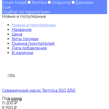
Smart Install
Termica
Unipump
Джилекс
Еще
Подбор по параметрам
Новые и популярные
Новые и популярные
Название
Цена
Хиты продаж
Оценка покупателей
Дата добавления
В наличии
-13%
Скважинный насос Termica 3SQ 3/50
Под заказ
-1 500
₽
11 200
₽
9 700
₽