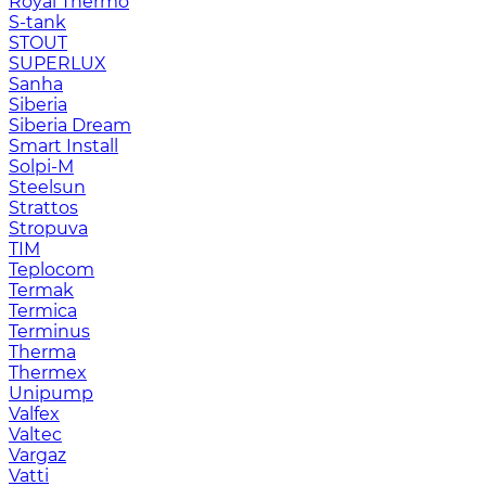
Royal Thermo
S-tank
STOUT
SUPERLUX
Sanha
Siberia
Siberia Dream
Smart Install
Solpi-M
Steelsun
Strattos
Stropuva
TIM
Teplocom
Termak
Termica
Terminus
Therma
Thermex
Unipump
Valfex
Valtec
Vargaz
Vatti