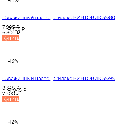
-14%
Скважинный насос Джилекс ВИНТОВИК 35/80
7 905
₽
-1 105
₽
6 800
₽
Купить
-13%
Скважинный насос Джилекс ВИНТОВИК 35/95
8 345
₽
-1 045
₽
7 300
₽
Купить
-12%