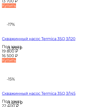
13 700
₽
Купить
-17%
Скважинный насос Termica 3SQ 3/120
Под заказ
-3 300
₽
19 800
₽
16 500
₽
Купить
-15%
Скважинный насос Termica 3SQ 3/145
Под заказ
-3 400
₽
22 400
₽