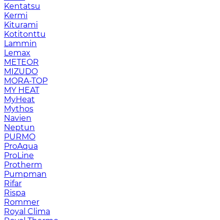
Kentatsu
Kermi
Kiturami
Kotitonttu
Lammin
Lemax
METEOR
MIZUDO
MORA-TOP
MY HEAT
MyHeat
Mythos
Navien
Neptun
PURMO
ProAqua
ProLine
Protherm
Pumpman
Rifar
Rispa
Rommer
Royal Clima