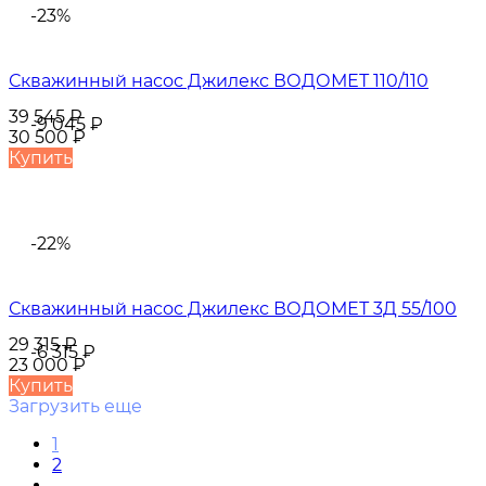
-23%
Скважинный насос Джилекс ВОДОМЕТ 110/110
39 545
₽
-9 045
₽
30 500
₽
Купить
-22%
Скважинный насос Джилекс ВОДОМЕТ 3Д 55/100
29 315
₽
-6 315
₽
23 000
₽
Купить
Загрузить еще
1
2
...