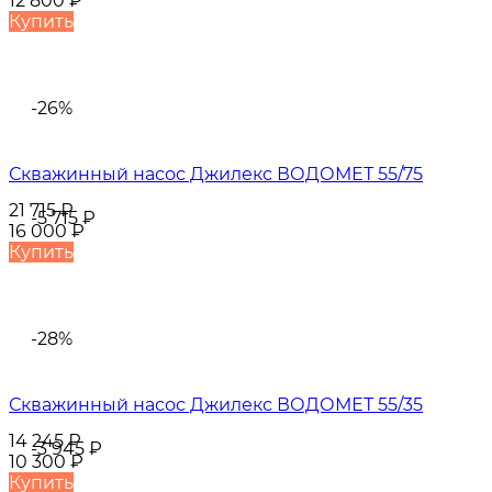
12 800
₽
Купить
-26%
Скважинный насос Джилекс ВОДОМЕТ 55/75
21 715
₽
-5 715
₽
16 000
₽
Купить
-28%
Скважинный насос Джилекс ВОДОМЕТ 55/35
14 245
₽
-3 945
₽
10 300
₽
Купить