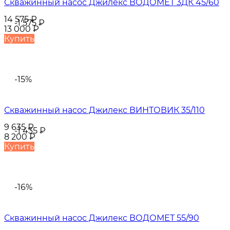
Скважинный насос Джилекс ВОДОМЕТ 3ДК 45/60
14 575
₽
-1 575
₽
13 000
₽
Купить
-15%
Скважинный насос Джилекс ВИНТОВИК 35/110
9 635
₽
-1 435
₽
8 200
₽
Купить
-16%
Скважинный насос Джилекс ВОДОМЕТ 55/90