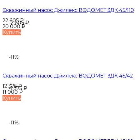
Скважинный насос Джилекс ВОДОМЕТ 3ДК 45/110
22 605
₽
-2 605
₽
20 000
₽
Купить
-11%
Скважинный насос Джилекс ВОДОМЕТ 3ДК 45/42
12 375
₽
-1 375
₽
11 000
₽
Купить
-11%