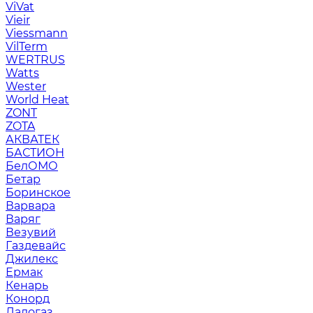
ViVat
Vieir
Viessmann
VilTerm
WERTRUS
Watts
Wester
World Heat
ZONT
ZOTA
АКВАТЕК
БАСТИОН
БелОМО
Бетар
Боринское
Варвара
Варяг
Везувий
Газдевайс
Джилекс
Ермак
Кенарь
Конорд
Ладогаз