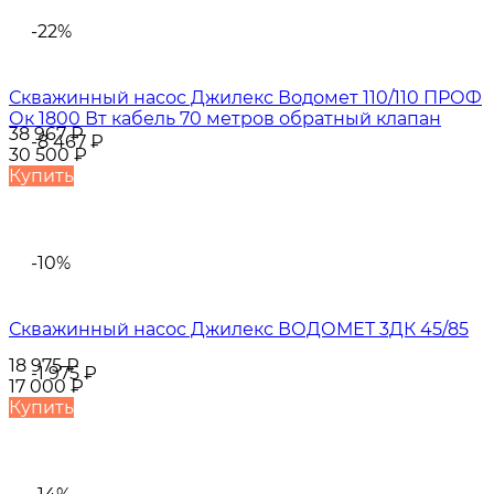
-22%
Скважинный насос Джилекс Водомет 110/110 ПРОФ
Ок 1800 Вт кабель 70 метров обратный клапан
38 967
₽
-8 467
₽
30 500
₽
Купить
-10%
Скважинный насос Джилекс ВОДОМЕТ 3ДК 45/85
18 975
₽
-1 975
₽
17 000
₽
Купить