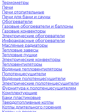
Термометры
Печи
Печи отопительные
Печи для бани и сауны
Обогреватели
Газовые обогреватели и баллоны
Газовые конвекторы
Электрические обогреватели
Инфракрасные обогреватели
Масляные радиаторы
Тепловые завесы
Тепловые пушки
Электрические конвекторы
Тепловентиляторы
Водяные тепловентиляторы
Полотенцесушители
Водяные полотенцесушители
Электрические полотенцесушители
Фурнитура к полотенцесушителям
Комплектующие
Баки пластиковые
Твердотопливные котлы
Котлы длительного горения
Котлы на дровах