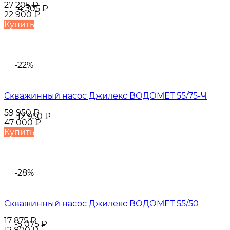
27 205
₽
-4 305
₽
22 900
₽
Купить
-22%
Скважинный насос Джилекс ВОДОМЕТ 55/75-Ч
59 950
₽
-12 950
₽
47 000
₽
Купить
-28%
Скважинный насос Джилекс ВОДОМЕТ 55/50
17 875
₽
-5 075
₽