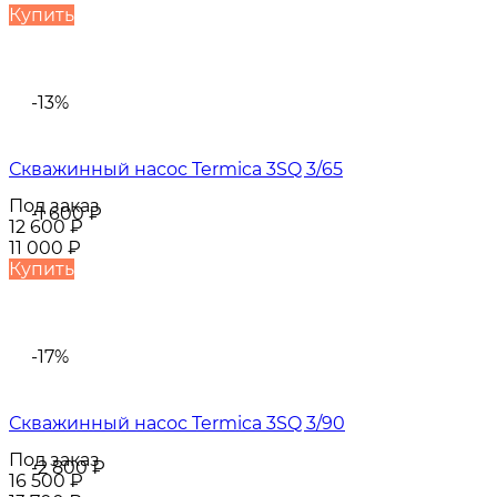
Купить
-13%
Скважинный насос Termica 3SQ 3/65
Под заказ
-1 600
₽
12 600
₽
11 000
₽
Купить
-17%
Скважинный насос Termica 3SQ 3/90
Под заказ
-2 800
₽
16 500
₽