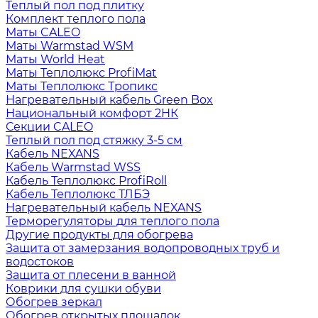
Теплый пол под плитку
Комплект теплого пола
Маты CALEO
Маты Warmstad WSM
Маты World Heat
Маты Теплолюкс ProfiMat
Маты Теплолюкс Тропикс
Нагревательный кабель Green Box
Национальный комфорт 2НК
Секции CALEO
Теплый пол под стяжку 3-5 см
Кабель NEXANS
Кабель Warmstad WSS
Кабель Теплолюкс ProfiRoll
Кабель Теплолюкс ТЛБЭ
Нагревательный кабель NEXANS
Терморегуляторы для теплого пола
Другие продукты для обогрева
Защита от замерзания водопроводных труб и
водостоков
Защита от плесени в ванной
Коврики для сушки обуви
Обогрев зеркал
Обогрев открытых площадок