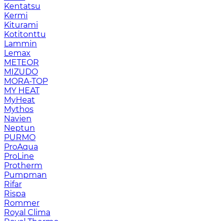
Kentatsu
Kermi
Kiturami
Kotitonttu
Lammin
Lemax
METEOR
MIZUDO
MORA-TOP
MY HEAT
MyHeat
Mythos
Navien
Neptun
PURMO
ProAqua
ProLine
Protherm
Pumpman
Rifar
Rispa
Rommer
Royal Clima