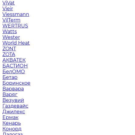
ViVat
Vieir
Viessmann
VilTerm
WERTRUS
Watts
Wester
World Heat
ZONT
ZOTA
АКВАТЕК
БАСТИОН
БелОМО
Бетар
Боринское
Варвара
Варяг
Везувий
Газдевайс
Джилекс
Ермак
Кенарь
Конорд
Ладогаз