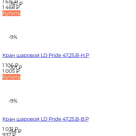
1 615
₽
-147
₽
1 468
₽
Купить
-9%
Кран шаровой LD Pride 47.25.В-Н.Р
1 106
₽
-101
₽
1 005
₽
Купить
-9%
Кран шаровой LD Pride 47.25.В-В.Р
1 031
₽
-94
₽
937
₽