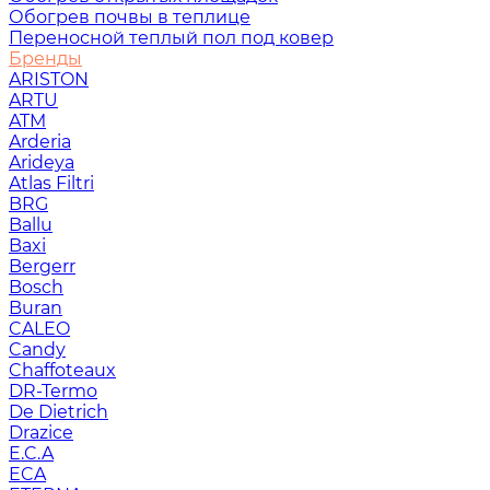
Обогрев почвы в теплице
Переносной теплый пол под ковер
Бренды
ARISTON
ARTU
ATM
Arderia
Arideya
Atlas Filtri
BRG
Ballu
Baxi
Bergerr
Bosch
Buran
CALEO
Candy
Chaffoteaux
DR-Termo
De Dietrich
Drazice
E.C.A
ECA