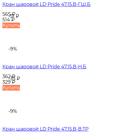
Кран шаровой LD Pride 47.15.В-ГШ.Б
565
₽
-51
₽
514
₽
Купить
-9%
Кран шаровой LD Pride 47.15.В-Н.Б
362
₽
-33
₽
329
₽
Купить
-9%
Кран шаровой LD Pride 47.15.В-В.ТР