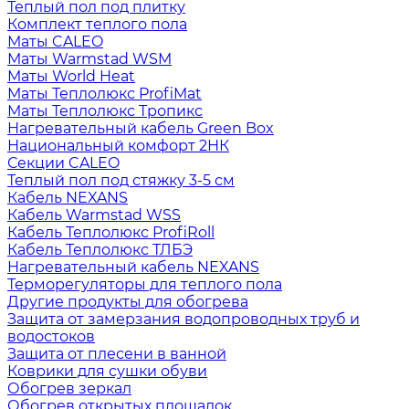
Теплый пол под плитку
Комплект теплого пола
Маты CALEO
Маты Warmstad WSM
Маты World Heat
Маты Теплолюкс ProfiMat
Маты Теплолюкс Тропикс
Нагревательный кабель Green Box
Национальный комфорт 2НК
Секции CALEO
Теплый пол под стяжку 3-5 см
Кабель NEXANS
Кабель Warmstad WSS
Кабель Теплолюкс ProfiRoll
Кабель Теплолюкс ТЛБЭ
Нагревательный кабель NEXANS
Терморегуляторы для теплого пола
Другие продукты для обогрева
Защита от замерзания водопроводных труб и
водостоков
Защита от плесени в ванной
Коврики для сушки обуви
Обогрев зеркал
Обогрев открытых площадок