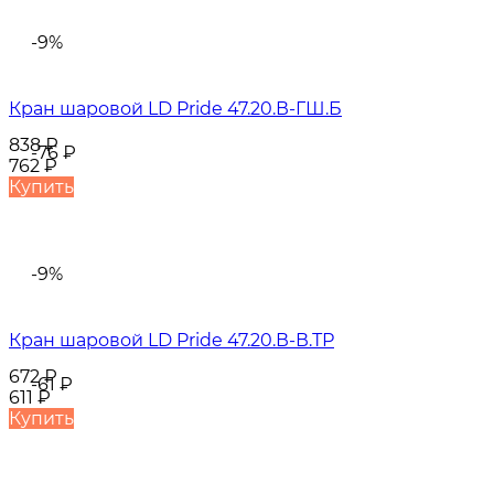
-9%
Кран шаровой LD Pride 47.20.В-ГШ.Б
838
₽
-76
₽
762
₽
Купить
-9%
Кран шаровой LD Pride 47.20.В-В.ТР
672
₽
-61
₽
611
₽
Купить