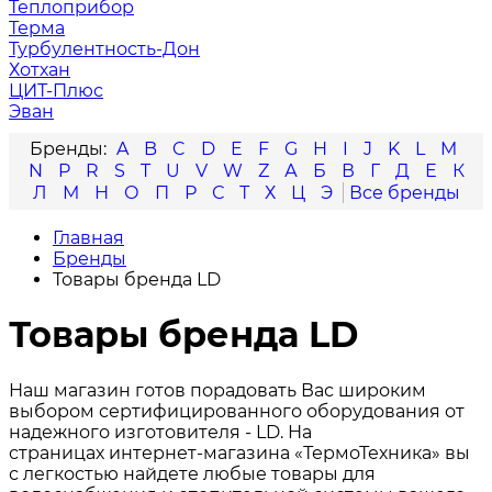
Теплоприбор
Терма
Турбулентность-Дон
Хотхан
ЦИТ-Плюс
Эван
A
B
C
D
E
F
G
H
I
J
K
L
M
N
P
R
S
T
U
V
W
Z
А
Б
В
Г
Д
Е
К
Л
М
Н
О
П
Р
С
Т
Х
Ц
Э
Главная
Бренды
Товары бренда LD
Товары бренда LD
Наш магазин готов порадовать Вас широким
выбором сертифицированного оборудования от
надежного изготовителя - LD. На
страницах интернет-магазина «ТермоТехника» вы
с легкостью найдете любые товары для