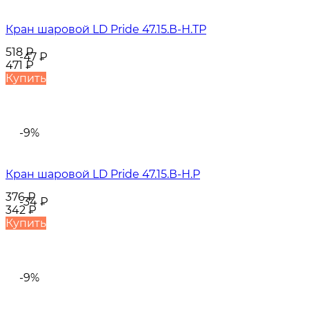
Кран шаровой LD Pride 47.15.В-Н.ТР
518
₽
-47
₽
471
₽
Купить
-9%
Кран шаровой LD Pride 47.15.В-Н.Р
376
₽
-34
₽
342
₽
Купить
-9%