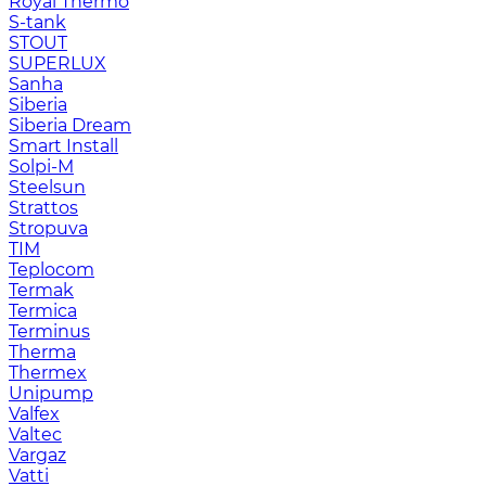
Royal Thermo
S-tank
STOUT
SUPERLUX
Sanha
Siberia
Siberia Dream
Smart Install
Solpi-M
Steelsun
Strattos
Stropuva
TIM
Teplocom
Termak
Termica
Terminus
Therma
Thermex
Unipump
Valfex
Valtec
Vargaz
Vatti