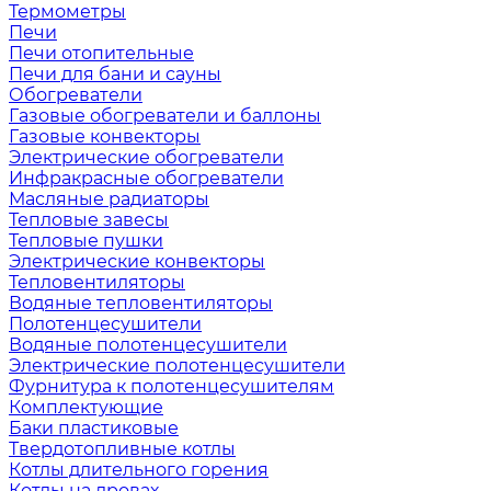
Термометры
Печи
Печи отопительные
Печи для бани и сауны
Обогреватели
Газовые обогреватели и баллоны
Газовые конвекторы
Электрические обогреватели
Инфракрасные обогреватели
Масляные радиаторы
Тепловые завесы
Тепловые пушки
Электрические конвекторы
Тепловентиляторы
Водяные тепловентиляторы
Полотенцесушители
Водяные полотенцесушители
Электрические полотенцесушители
Фурнитура к полотенцесушителям
Комплектующие
Баки пластиковые
Твердотопливные котлы
Котлы длительного горения
Котлы на дровах