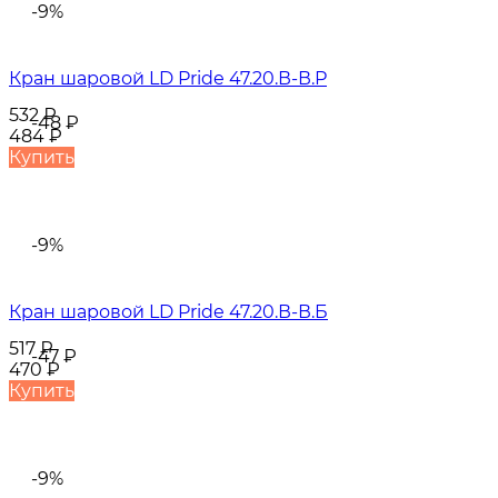
-9%
Кран шаровой LD Pride 47.20.В-В.Р
532
₽
-48
₽
484
₽
Купить
-9%
Кран шаровой LD Pride 47.20.В-В.Б
517
₽
-47
₽
470
₽
Купить
-9%