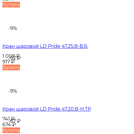
Купить
-9%
Кран шаровой LD Pride 47.25.В-В.Б
1 009
₽
-92
₽
917
₽
Купить
-9%
Кран шаровой LD Pride 47.20.В-Н.ТР
741
₽
-67
₽
674
₽
Купить