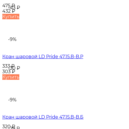
475
₽
-43
₽
432
₽
Купить
-9%
Кран шаровой LD Pride 47.15.В-В.Р
333
₽
-30
₽
303
₽
Купить
-9%
Кран шаровой LD Pride 47.15.В-В.Б
320
₽
-29
₽