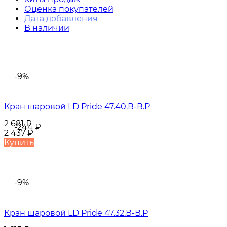
Оценка покупателей
Дата добавления
В наличии
-9%
Кран шаровой LD Pride 47.40.В-В.Р
2 681
₽
-244
₽
2 437
₽
Купить
-9%
Кран шаровой LD Pride 47.32.В-В.Р