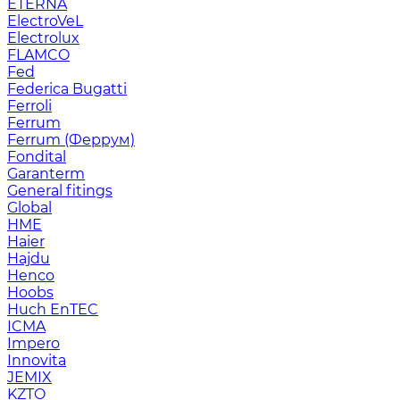
ETERNA
ElectroVeL
Electrolux
FLAMCO
Fed
Federica Bugatti
Ferroli
Ferrum
Ferrum (Феррум)
Fondital
Garanterm
General fitings
Global
HME
Haier
Hajdu
Henco
Hoobs
Huch EnTEC
ICMA
Impero
Innovita
JEMIX
KZTO