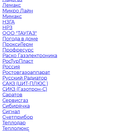
Лемакс
Микро Лайн
Мимакс
НЗГА
НРЗ
ООО "ТАУГАЗ"
Погода в доме
ПроксиТерм
Профресурс
Раско Газэлектроника
РосТурПласт
Россия
Ростовгазоаппарат
Русский Радиатор
САКЗ (ЦИТ-ПЛЮС )
СИКЗ (Газотрон-С)
Саратов
Сервисгаз
Сибирячка
Сигнал
Счетприбор
Теплодар
Теплолюкс