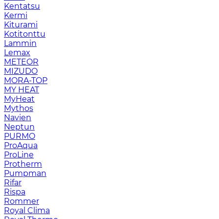
Kentatsu
Kermi
Kiturami
Kotitonttu
Lammin
Lemax
METEOR
MIZUDO
MORA-TOP
MY HEAT
MyHeat
Mythos
Navien
Neptun
PURMO
ProAqua
ProLine
Protherm
Pumpman
Rifar
Rispa
Rommer
Royal Clima