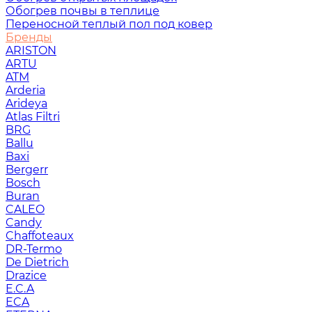
Обогрев почвы в теплице
Переносной теплый пол под ковер
Бренды
ARISTON
ARTU
ATM
Arderia
Arideya
Atlas Filtri
BRG
Ballu
Baxi
Bergerr
Bosch
Buran
CALEO
Candy
Chaffoteaux
DR-Termo
De Dietrich
Drazice
E.C.A
ECA