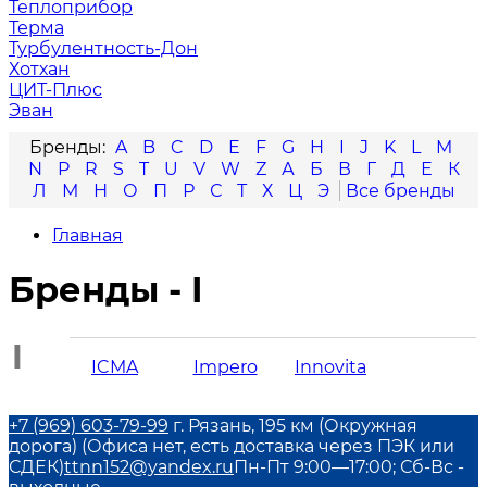
Теплоприбор
Терма
Турбулентность-Дон
Хотхан
ЦИТ-Плюс
Эван
A
B
C
D
E
F
G
H
I
J
K
L
M
N
P
R
S
T
U
V
W
Z
А
Б
В
Г
Д
Е
К
Л
М
Н
О
П
Р
С
Т
Х
Ц
Э
Главная
Бренды - I
I
ICMA
Impero
Innovita
+7 (969) 603-79-99
г. Рязань, 195 км (Окружная
дорога) (Офиса нет, есть доставка через ПЭК или
СДЕК)
ttnn152@yandex.ru
Пн-Пт 9:00—17:00; Сб-Вс -