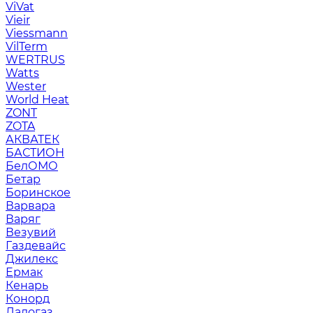
ViVat
Vieir
Viessmann
VilTerm
WERTRUS
Watts
Wester
World Heat
ZONT
ZOTA
АКВАТЕК
БАСТИОН
БелОМО
Бетар
Боринское
Варвара
Варяг
Везувий
Газдевайс
Джилекс
Ермак
Кенарь
Конорд
Ладогаз