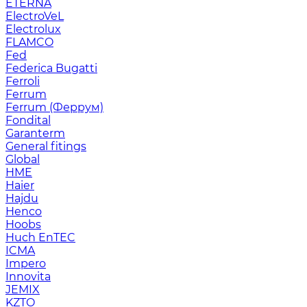
ETERNA
ElectroVeL
Electrolux
FLAMCO
Fed
Federica Bugatti
Ferroli
Ferrum
Ferrum (Феррум)
Fondital
Garanterm
General fitings
Global
HME
Haier
Hajdu
Henco
Hoobs
Huch EnTEC
ICMA
Impero
Innovita
JEMIX
KZTO