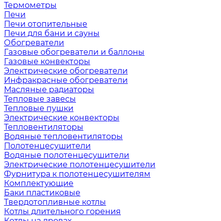
Термометры
Печи
Печи отопительные
Печи для бани и сауны
Обогреватели
Газовые обогреватели и баллоны
Газовые конвекторы
Электрические обогреватели
Инфракрасные обогреватели
Масляные радиаторы
Тепловые завесы
Тепловые пушки
Электрические конвекторы
Тепловентиляторы
Водяные тепловентиляторы
Полотенцесушители
Водяные полотенцесушители
Электрические полотенцесушители
Фурнитура к полотенцесушителям
Комплектующие
Баки пластиковые
Твердотопливные котлы
Котлы длительного горения
Котлы на дровах