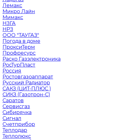
Лемакс
Микро Лайн
Мимакс
НЗГА
НРЗ
ООО "ТАУГАЗ"
Погода в доме
ПроксиТерм
Профресурс
Раско Газэлектроника
РосТурПласт
Россия
Ростовгазоаппарат
Русский Радиатор
САКЗ (ЦИТ-ПЛЮС )
СИКЗ (Газотрон-С)
Саратов
Сервисгаз
Сибирячка
Сигнал
Счетприбор
Теплодар
Теплолюкс