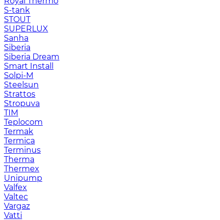
Royal Thermo
S-tank
STOUT
SUPERLUX
Sanha
Siberia
Siberia Dream
Smart Install
Solpi-M
Steelsun
Strattos
Stropuva
TIM
Teplocom
Termak
Termica
Terminus
Therma
Thermex
Unipump
Valfex
Valtec
Vargaz
Vatti