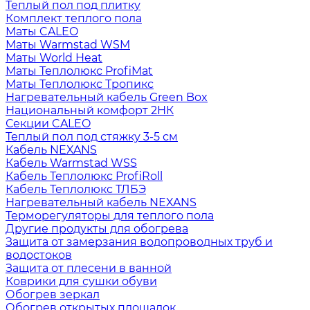
Теплый пол под плитку
Комплект теплого пола
Маты CALEO
Маты Warmstad WSM
Маты World Heat
Маты Теплолюкс ProfiMat
Маты Теплолюкс Тропикс
Нагревательный кабель Green Box
Национальный комфорт 2НК
Секции CALEO
Теплый пол под стяжку 3-5 см
Кабель NEXANS
Кабель Warmstad WSS
Кабель Теплолюкс ProfiRoll
Кабель Теплолюкс ТЛБЭ
Нагревательный кабель NEXANS
Терморегуляторы для теплого пола
Другие продукты для обогрева
Защита от замерзания водопроводных труб и
водостоков
Защита от плесени в ванной
Коврики для сушки обуви
Обогрев зеркал
Обогрев открытых площадок