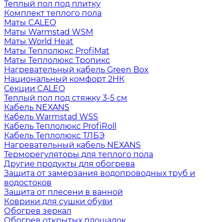
Теплый пол под плитку
Комплект теплого пола
Маты CALEO
Маты Warmstad WSM
Маты World Heat
Маты Теплолюкс ProfiMat
Маты Теплолюкс Тропикс
Нагревательный кабель Green Box
Национальный комфорт 2НК
Секции CALEO
Теплый пол под стяжку 3-5 см
Кабель NEXANS
Кабель Warmstad WSS
Кабель Теплолюкс ProfiRoll
Кабель Теплолюкс ТЛБЭ
Нагревательный кабель NEXANS
Терморегуляторы для теплого пола
Другие продукты для обогрева
Защита от замерзания водопроводных труб и
водостоков
Защита от плесени в ванной
Коврики для сушки обуви
Обогрев зеркал
Обогрев открытых площадок