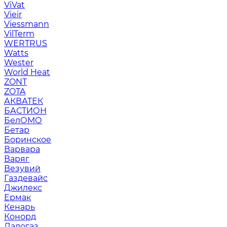
ViVat
Vieir
Viessmann
VilTerm
WERTRUS
Watts
Wester
World Heat
ZONT
ZOTA
АКВАТЕК
БАСТИОН
БелОМО
Бетар
Боринское
Варвара
Варяг
Везувий
Газдевайс
Джилекс
Ермак
Кенарь
Конорд
Ладогаз