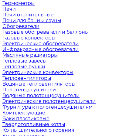
Термометры
Печи
Печи отопительные
Печи для бани и сауны
Обогреватели
Газовые обогреватели и баллоны
Газовые конвекторы
Электрические обогреватели
Инфракрасные обогреватели
Масляные радиаторы
Тепловые завесы
Тепловые пушки
Электрические конвекторы
Тепловентиляторы
Водяные тепловентиляторы
Полотенцесушители
Водяные полотенцесушители
Электрические полотенцесушители
Фурнитура к полотенцесушителям
Комплектующие
Баки пластиковые
Твердотопливные котлы
Котлы длительного горения
Котлы на дровах