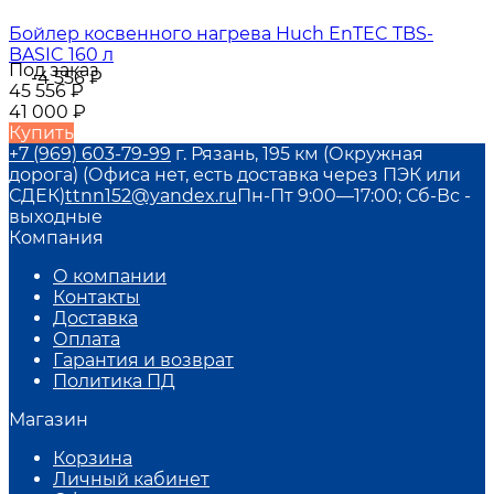
Бойлер косвенного нагрева Huch EnTEC TBS-
BASIC 160 л
Под заказ
-4 556
₽
45 556
₽
41 000
₽
Купить
+7 (969) 603-79-99
г. Рязань, 195 км (Окружная
дорога) (Офиса нет, есть доставка через ПЭК или
СДЕК)
ttnn152@yandex.ru
Пн-Пт 9:00—17:00; Сб-Вс -
выходные
Компания
О компании
Контакты
Доставка
Оплата
Гарантия и возврат
Политика ПД
Магазин
Корзина
Личный кабинет