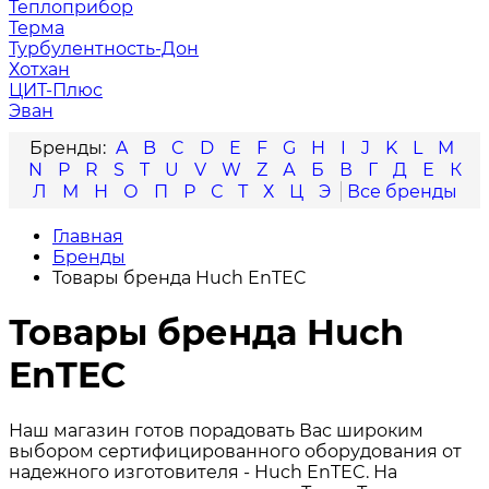
Теплоприбор
Терма
Турбулентность-Дон
Хотхан
ЦИТ-Плюс
Эван
A
B
C
D
E
F
G
H
I
J
K
L
M
N
P
R
S
T
U
V
W
Z
А
Б
В
Г
Д
Е
К
Л
М
Н
О
П
Р
С
Т
Х
Ц
Э
Главная
Бренды
Товары бренда Huch EnTEC
Товары бренда Huch
EnTEC
Наш магазин готов порадовать Вас широким
выбором сертифицированного оборудования от
надежного изготовителя - Huch EnTEC. На