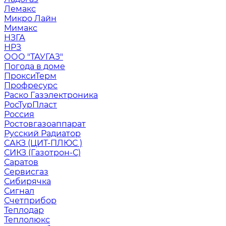
Лемакс
Микро Лайн
Мимакс
НЗГА
НРЗ
ООО "ТАУГАЗ"
Погода в доме
ПроксиТерм
Профресурс
Раско Газэлектроника
РосТурПласт
Россия
Ростовгазоаппарат
Русский Радиатор
САКЗ (ЦИТ-ПЛЮС )
СИКЗ (Газотрон-С)
Саратов
Сервисгаз
Сибирячка
Сигнал
Счетприбор
Теплодар
Теплолюкс