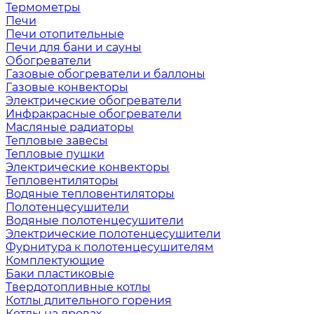
Термометры
Печи
Печи отопительные
Печи для бани и сауны
Обогреватели
Газовые обогреватели и баллоны
Газовые конвекторы
Электрические обогреватели
Инфракрасные обогреватели
Масляные радиаторы
Тепловые завесы
Тепловые пушки
Электрические конвекторы
Тепловентиляторы
Водяные тепловентиляторы
Полотенцесушители
Водяные полотенцесушители
Электрические полотенцесушители
Фурнитура к полотенцесушителям
Комплектующие
Баки пластиковые
Твердотопливные котлы
Котлы длительного горения
Котлы на дровах