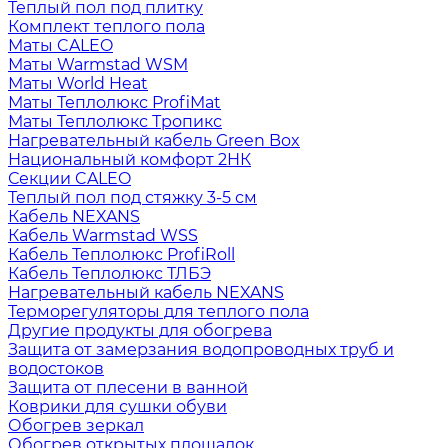
Теплый пол под плитку
Комплект теплого пола
Маты CALEO
Маты Warmstad WSM
Маты World Heat
Маты Теплолюкс ProfiMat
Маты Теплолюкс Тропикс
Нагревательный кабель Green Box
Национальный комфорт 2НК
Секции CALEO
Теплый пол под стяжку 3-5 см
Кабель NEXANS
Кабель Warmstad WSS
Кабель Теплолюкс ProfiRoll
Кабель Теплолюкс ТЛБЭ
Нагревательный кабель NEXANS
Терморегуляторы для теплого пола
Другие продукты для обогрева
Защита от замерзания водопроводных труб и
водостоков
Защита от плесени в ванной
Коврики для сушки обуви
Обогрев зеркал
Обогрев открытых площадок