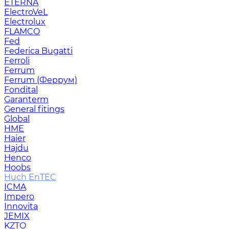
ETERNA
ElectroVeL
Electrolux
FLAMCO
Fed
Federica Bugatti
Ferroli
Ferrum
Ferrum (Феррум)
Fondital
Garanterm
General fitings
Global
HME
Haier
Hajdu
Henco
Hoobs
Huch EnTEC
ICMA
Impero
Innovita
JEMIX
KZTO