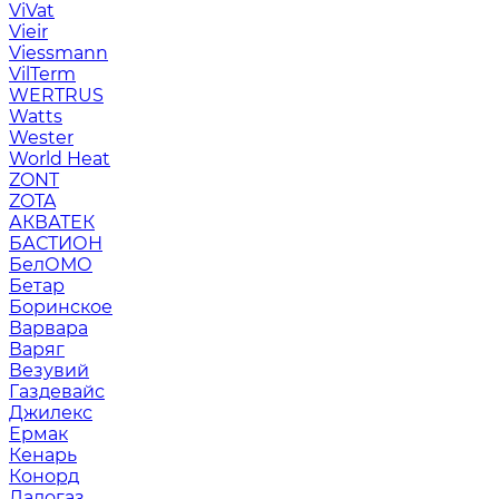
ViVat
Vieir
Viessmann
VilTerm
WERTRUS
Watts
Wester
World Heat
ZONT
ZOTA
АКВАТЕК
БАСТИОН
БелОМО
Бетар
Боринское
Варвара
Варяг
Везувий
Газдевайс
Джилекс
Ермак
Кенарь
Конорд
Ладогаз