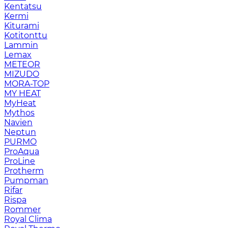
Kentatsu
Kermi
Kiturami
Kotitonttu
Lammin
Lemax
METEOR
MIZUDO
MORA-TOP
MY HEAT
MyHeat
Mythos
Navien
Neptun
PURMO
ProAqua
ProLine
Protherm
Pumpman
Rifar
Rispa
Rommer
Royal Clima