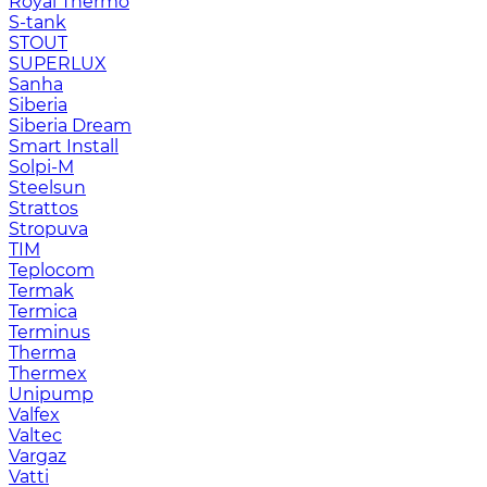
Royal Thermo
S-tank
STOUT
SUPERLUX
Sanha
Siberia
Siberia Dream
Smart Install
Solpi-M
Steelsun
Strattos
Stropuva
TIM
Teplocom
Termak
Termica
Terminus
Therma
Thermex
Unipump
Valfex
Valtec
Vargaz
Vatti