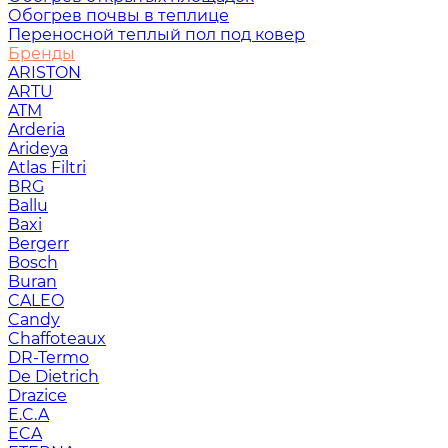
Обогрев почвы в теплице
Переносной теплый пол под ковер
Бренды
ARISTON
ARTU
ATM
Arderia
Arideya
Atlas Filtri
BRG
Ballu
Baxi
Bergerr
Bosch
Buran
CALEO
Candy
Chaffoteaux
DR-Termo
De Dietrich
Drazice
E.C.A
ECA