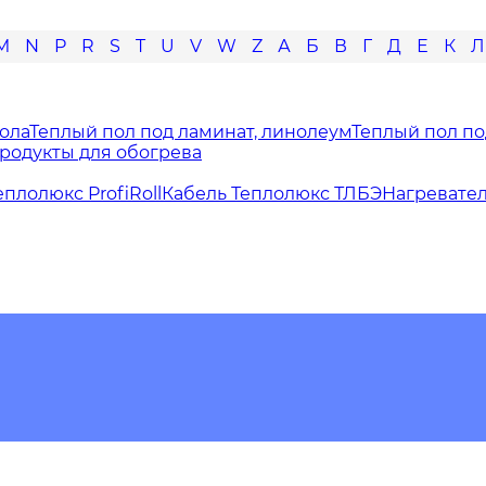
M
N
P
R
S
T
U
V
W
Z
А
Б
В
Г
Д
Е
К
Л
ола
Теплый пол под ламинат, линолеум
Теплый пол по
родукты для обогрева
еплолюкс ProfiRoll
Кабель Теплолюкс ТЛБЭ
Нагревате