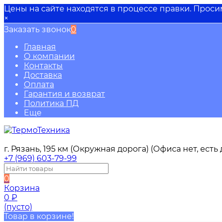
Цены на сайте находятся в процессе правки. Прос
×
Заказать звонок
0
Главная
О компании
Контакты
Доставка
Оплата
Гарантия и возврат
Политика ПД
Еще
г. Рязань, 195 км (Окружная дорога) (Офиса нет, ест
+7 (969) 603-79-99
0
Корзина
0
₽
(пусто)
Товар в корзине!