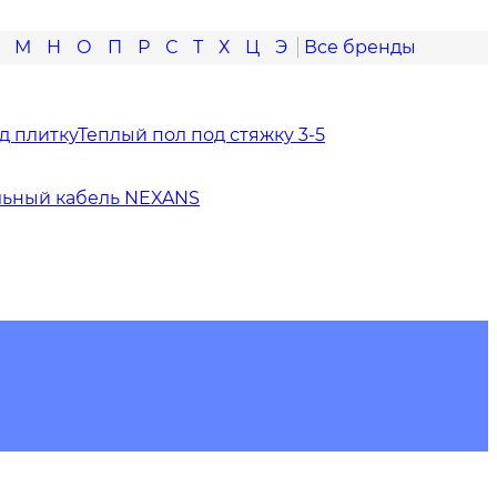
М
Н
О
П
Р
С
Т
Х
Ц
Э
д плитку
Теплый пол под стяжку 3-5
льный кабель NEXANS