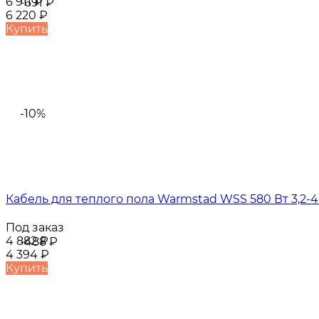
6 911
₽
-691
₽
6 220
₽
Купить
-10%
Кабель для теплого пола Warmstad WSS 580 Вт 3,2-4
Под заказ
4 882
₽
-488
₽
4 394
₽
Купить