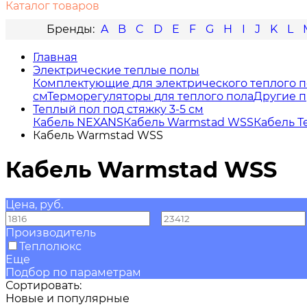
Каталог товаров
A
B
C
D
E
F
G
H
I
J
K
L
Главная
Электрические теплые полы
Комплектующие для электрического теплого п
см
Терморегуляторы для теплого пола
Другие п
Теплый пол под стяжку 3-5 см
Кабель NEXANS
Кабель Warmstad WSS
Кабель Т
Кабель Warmstad WSS
Кабель Warmstad WSS
Цена, руб.
—
Производитель
Теплолюкс
Еще
Подбор по параметрам
Сортировать:
Новые и популярные