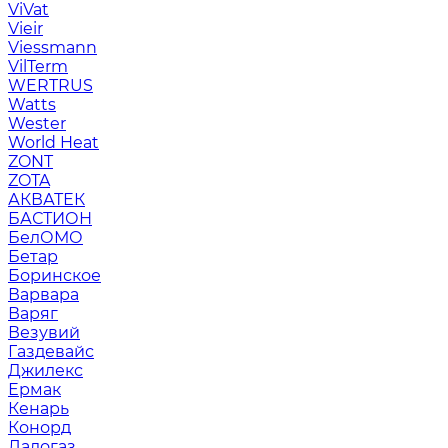
ViVat
Vieir
Viessmann
VilTerm
WERTRUS
Watts
Wester
World Heat
ZONT
ZOTA
АКВАТЕК
БАСТИОН
БелОМО
Бетар
Боринское
Варвара
Варяг
Везувий
Газдевайс
Джилекс
Ермак
Кенарь
Конорд
Ладогаз