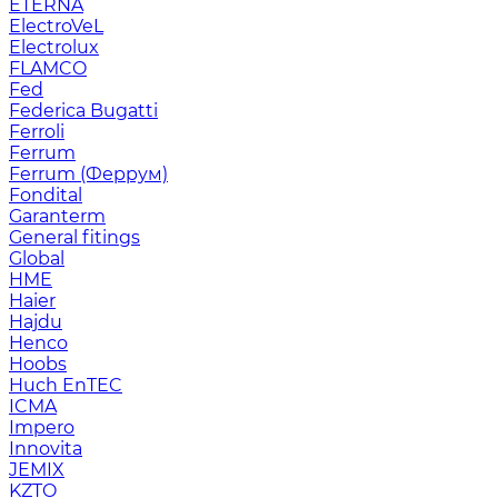
ETERNA
ElectroVeL
Electrolux
FLAMCO
Fed
Federica Bugatti
Ferroli
Ferrum
Ferrum (Феррум)
Fondital
Garanterm
General fitings
Global
HME
Haier
Hajdu
Henco
Hoobs
Huch EnTEC
ICMA
Impero
Innovita
JEMIX
KZTO