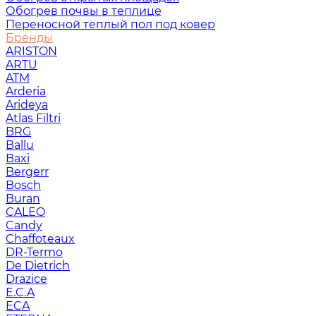
Обогрев почвы в теплице
Переносной теплый пол под ковер
Бренды
ARISTON
ARTU
ATM
Arderia
Arideya
Atlas Filtri
BRG
Ballu
Baxi
Bergerr
Bosch
Buran
CALEO
Candy
Chaffoteaux
DR-Termo
De Dietrich
Drazice
E.C.A
ECA