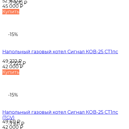
52 900
₽
-7 900
₽
45 000
₽
Купить
-15%
Напольный газовый котел Сигнал КОВ-25 СТ1пс
49 222
₽
-7 222
₽
42 000
₽
Купить
-15%
Напольный газовый котел Сигнал КОВ-25 СТ1пс
(TGV)
49 611
₽
-7 611
₽
42 000
₽