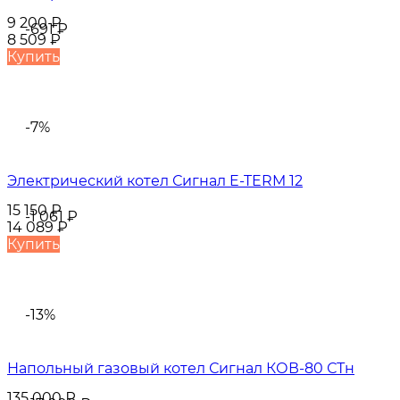
9 200
₽
-691
₽
8 509
₽
Купить
-7%
Электрический котел Сигнал E-TERM 12
15 150
₽
-1 061
₽
14 089
₽
Купить
-13%
Напольный газовый котел Сигнал КОВ-80 СТн
135 000
₽