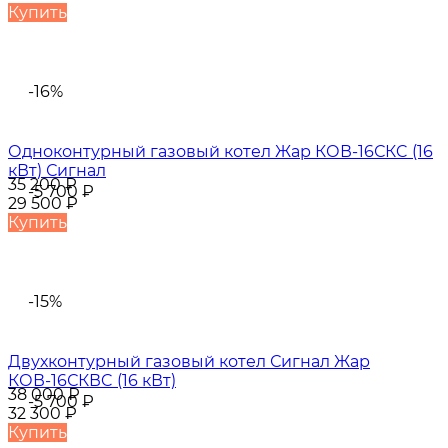
Купить
-16%
Одноконтурный газовый котел Жар КОВ-16СКC (16
кВт) Сигнал
35 200
₽
-5 700
₽
29 500
₽
Купить
-15%
Двухконтурный газовый котел Сигнал Жар
КОВ-16СКВC (16 кВт)
38 000
₽
-5 700
₽
32 300
₽
Купить