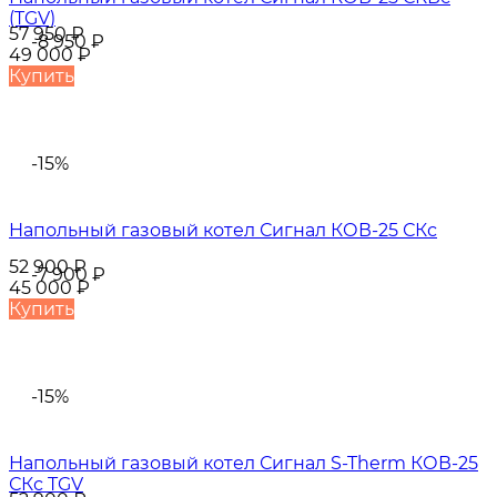
(TGV)
57 950
₽
-8 950
₽
49 000
₽
Купить
-15%
Напольный газовый котел Сигнал КОВ-25 СКс
52 900
₽
-7 900
₽
45 000
₽
Купить
-15%
Напольный газовый котел Сигнал S-Therm КОВ-25
СКс TGV