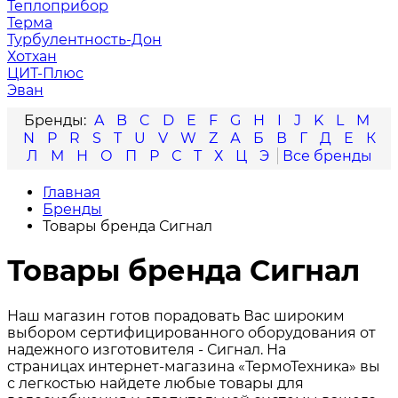
Теплоприбор
Терма
Турбулентность-Дон
Хотхан
ЦИТ-Плюс
Эван
A
B
C
D
E
F
G
H
I
J
K
L
M
N
P
R
S
T
U
V
W
Z
А
Б
В
Г
Д
Е
К
Л
М
Н
О
П
Р
С
Т
Х
Ц
Э
Главная
Бренды
Товары бренда Сигнал
Товары бренда Сигнал
Наш магазин готов порадовать Вас широким
выбором сертифицированного оборудования от
надежного изготовителя - Сигнал. На
страницах интернет-магазина «ТермоТехника» вы
с легкостью найдете любые товары для