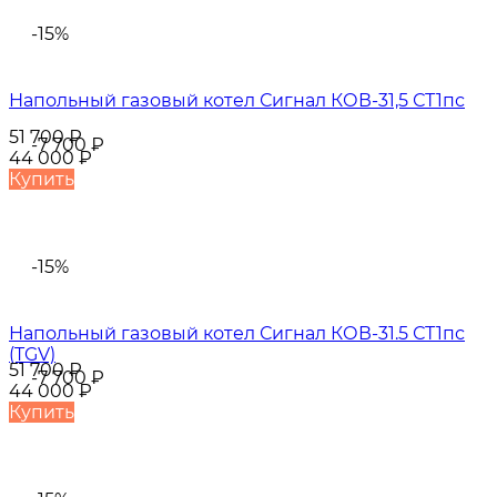
-15%
Напольный газовый котел Сигнал КОВ-31,5 СТ1пс
51 700
₽
-7 700
₽
44 000
₽
Купить
-15%
Напольный газовый котел Сигнал КОВ-31.5 СТ1пс
(TGV)
51 700
₽
-7 700
₽
44 000
₽
Купить