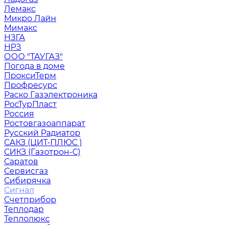
Лемакс
Микро Лайн
Мимакс
НЗГА
НРЗ
ООО "ТАУГАЗ"
Погода в доме
ПроксиТерм
Профресурс
Раско Газэлектроника
РосТурПласт
Россия
Ростовгазоаппарат
Русский Радиатор
САКЗ (ЦИТ-ПЛЮС )
СИКЗ (Газотрон-С)
Саратов
Сервисгаз
Сибирячка
Сигнал
Счетприбор
Теплодар
Теплолюкс