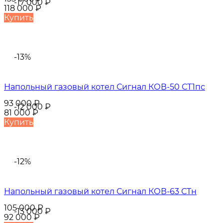
-17 000
₽
118 000
₽
Купить
-13%
Напольный газовый котел Сигнал КОВ-50 СТ1пс
93 000
₽
-12 000
₽
81 000
₽
Купить
-12%
Напольный газовый котел Сигнал КОВ-63 СТн
105 000
₽
-13 000
₽
92 000
₽