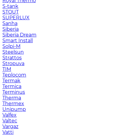
Royal Thermo
S-tank
STOUT
SUPERLUX
Sanha
Siberia
Siberia Dream
Smart Install
Solpi-M
Steelsun
Strattos
Stropuva
TIM
Teplocom
Termak
Termica
Terminus
Therma
Thermex
Unipump
Valfex
Valtec
Vargaz
Vatti