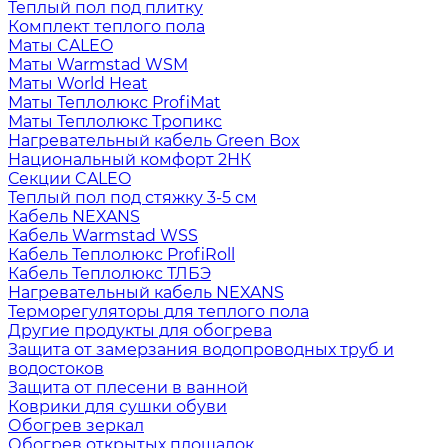
Теплый пол под плитку
Комплект теплого пола
Маты CALEO
Маты Warmstad WSM
Маты World Heat
Маты Теплолюкс ProfiMat
Маты Теплолюкс Тропикс
Нагревательный кабель Green Box
Национальный комфорт 2НК
Секции CALEO
Теплый пол под стяжку 3-5 см
Кабель NEXANS
Кабель Warmstad WSS
Кабель Теплолюкс ProfiRoll
Кабель Теплолюкс ТЛБЭ
Нагревательный кабель NEXANS
Терморегуляторы для теплого пола
Другие продукты для обогрева
Защита от замерзания водопроводных труб и
водостоков
Защита от плесени в ванной
Коврики для сушки обуви
Обогрев зеркал
Обогрев открытых площадок