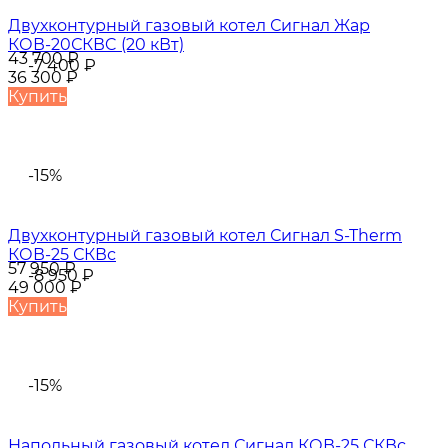
Двухконтурный газовый котел Сигнал Жар
КОВ-20СКВC (20 кВт)
43 700
₽
-7 400
₽
36 300
₽
Купить
-15%
Двухконтурный газовый котел Сигнал S-Therm
КОВ-25 СКВс
57 950
₽
-8 950
₽
49 000
₽
Купить
-15%
Напольный газовый котел Сигнал КОВ-25 СКВс