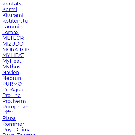
Kentatsu
Kermi
Kiturami
Kotitonttu
Lammin
Lemax
METEOR
MIZUDO
MORA-TOP
MY HEAT
MyHeat
Mythos
Navien
Neptun
PURMO
ProAqua
ProLine
Protherm
Pumpman
Rifar
Rispa
Rommer
Royal Clima