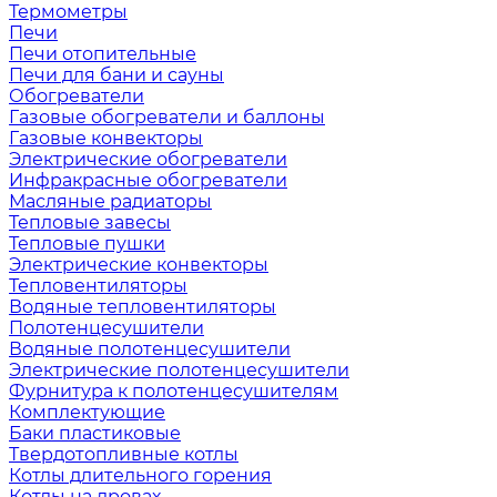
Термометры
Печи
Печи отопительные
Печи для бани и сауны
Обогреватели
Газовые обогреватели и баллоны
Газовые конвекторы
Электрические обогреватели
Инфракрасные обогреватели
Масляные радиаторы
Тепловые завесы
Тепловые пушки
Электрические конвекторы
Тепловентиляторы
Водяные тепловентиляторы
Полотенцесушители
Водяные полотенцесушители
Электрические полотенцесушители
Фурнитура к полотенцесушителям
Комплектующие
Баки пластиковые
Твердотопливные котлы
Котлы длительного горения
Котлы на дровах