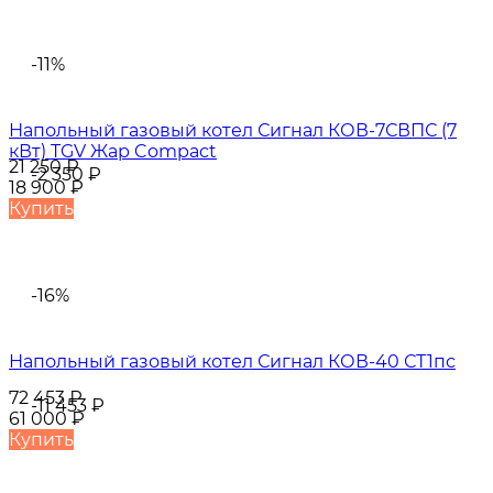
-11%
Напольный газовый котел Сигнал КОВ-7СВПС (7
кВт) TGV Жар Compact
21 250
₽
-2 350
₽
18 900
₽
Купить
-16%
Напольный газовый котел Сигнал КОВ-40 СТ1пс
72 453
₽
-11 453
₽
61 000
₽
Купить