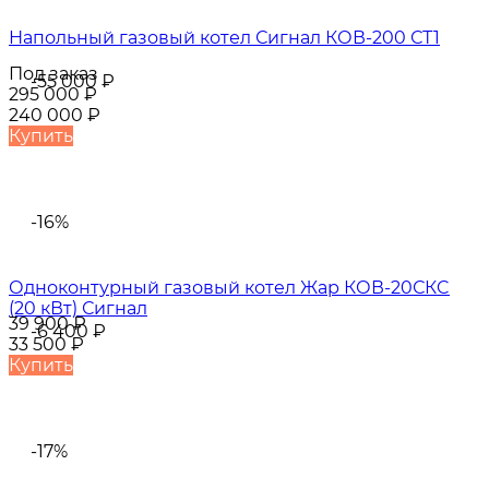
Напольный газовый котел Сигнал КОВ-200 СТ1
Под заказ
-55 000
₽
295 000
₽
240 000
₽
Купить
-16%
Одноконтурный газовый котел Жар КОВ-20СКC
(20 кВт) Сигнал
39 900
₽
-6 400
₽
33 500
₽
Купить
-17%