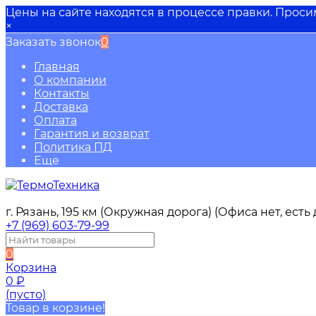
Цены на сайте находятся в процессе правки. Прос
×
Заказать звонок
0
Главная
О компании
Контакты
Доставка
Оплата
Гарантия и возврат
Политика ПД
Еще
г. Рязань, 195 км (Окружная дорога) (Офиса нет, ест
+7 (969) 603-79-99
0
Корзина
0
₽
(пусто)
Товар в корзине!