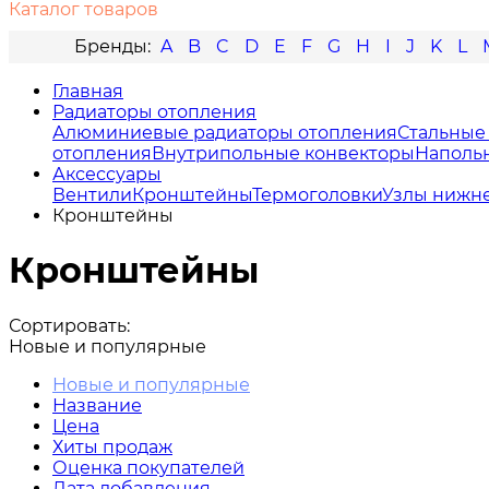
Каталог товаров
A
B
C
D
E
F
G
H
I
J
K
L
Главная
Радиаторы отопления
Алюминиевые радиаторы отопления
Стальные
отопления
Внутрипольные конвекторы
Наполь
Аксессуары
Вентили
Кронштейны
Термоголовки
Узлы нижн
Кронштейны
Кронштейны
Сортировать:
Новые и популярные
Новые и популярные
Название
Цена
Хиты продаж
Оценка покупателей
Дата добавления