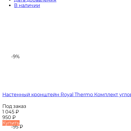
В наличии
-9%
Настенный кронштейн Royal Thermo Комплект угл
Под заказ
1 045
₽
950
₽
Купить
-95
₽