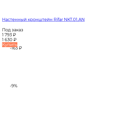
Настенный кронштейн Rifar NKT.01.AN
Под заказ
1 793
₽
1 630
₽
Купить
-163
₽
-9%