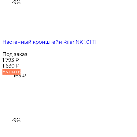
-9%
Настенный кронштейн Rifar NKT.01.TI
Под заказ
1 793
₽
1 630
₽
Купить
-163
₽
-9%