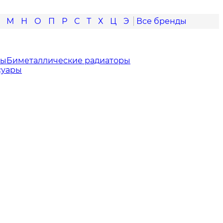
М
Н
О
П
Р
С
Т
Х
Ц
Э
ры
Биметаллические радиаторы
суары