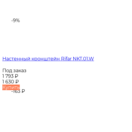
-9%
Настенный кронштейн Rifar NKT.01.W
Под заказ
1 793
₽
1 630
₽
Купить
-163
₽