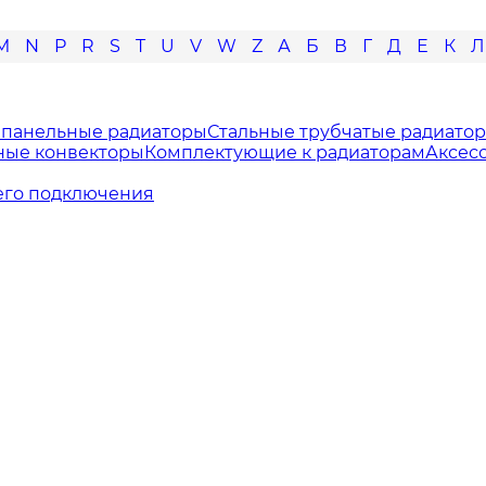
M
N
P
R
S
T
U
V
W
Z
А
Б
В
Г
Д
Е
К
Л
 панельные радиаторы
Стальные трубчатые радиато
ные конвекторы
Комплектующие к радиаторам
Аксес
его подключения