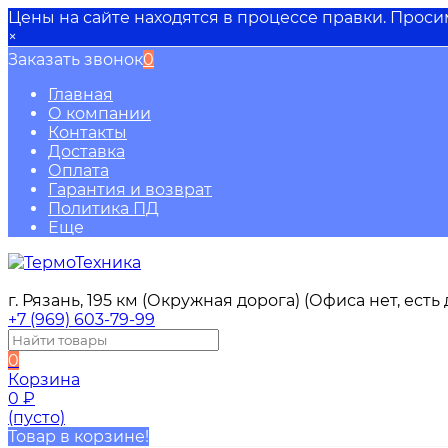
Цены на сайте находятся в процессе правки. Прос
×
Заказать звонок
0
Главная
О компании
Контакты
Доставка
Оплата
Гарантия и возврат
Политика ПД
Еще
г. Рязань, 195 км (Окружная дорога) (Офиса нет, ест
+7 (969) 603-79-99
0
Корзина
0
₽
(пусто)
Товар в корзине!