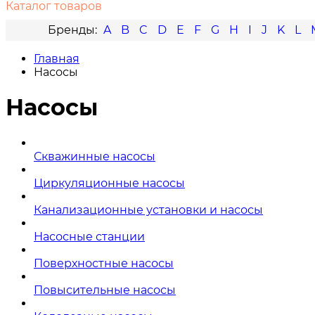
Каталог товаров
A
B
C
D
E
F
G
H
I
J
K
L
Главная
Насосы
Насосы
Скважинные насосы
Циркуляционные насосы
Канализационные установки и насосы
Насосные станции
Поверхностные насосы
Повысительные насосы