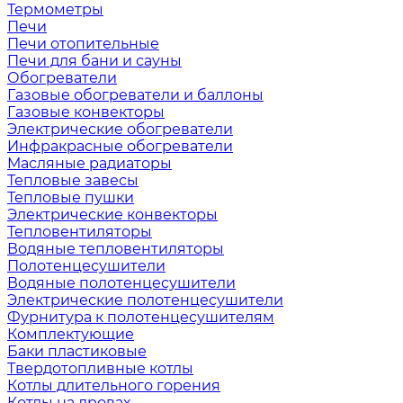
Термометры
Печи
Печи отопительные
Печи для бани и сауны
Обогреватели
Газовые обогреватели и баллоны
Газовые конвекторы
Электрические обогреватели
Инфракрасные обогреватели
Масляные радиаторы
Тепловые завесы
Тепловые пушки
Электрические конвекторы
Тепловентиляторы
Водяные тепловентиляторы
Полотенцесушители
Водяные полотенцесушители
Электрические полотенцесушители
Фурнитура к полотенцесушителям
Комплектующие
Баки пластиковые
Твердотопливные котлы
Котлы длительного горения
Котлы на дровах