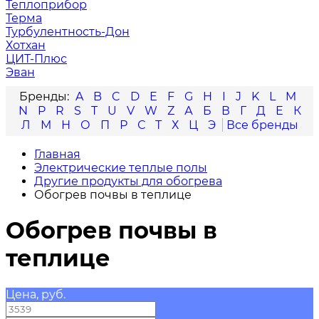
Теплоприбор
Терма
Турбулентность-Дон
Хотхан
ЦИТ-Плюс
Эван
A
B
C
D
E
F
G
H
I
J
K
L
M
N
P
R
S
T
U
V
W
Z
А
Б
В
Г
Д
Е
К
Л
М
Н
О
П
Р
С
Т
Х
Ц
Э
Главная
Электрические теплые полы
Другие продукты для обогрева
Обогрев почвы в теплице
Обогрев почвы в
теплице
Цена, руб.
—