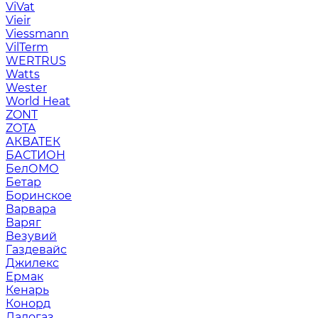
ViVat
Vieir
Viessmann
VilTerm
WERTRUS
Watts
Wester
World Heat
ZONT
ZOTA
АКВАТЕК
БАСТИОН
БелОМО
Бетар
Боринское
Варвара
Варяг
Везувий
Газдевайс
Джилекс
Ермак
Кенарь
Конорд
Ладогаз