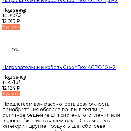
Нагревательный кабель GreenBox AGRO 11,5 м2
Под заказ
-1 435
₽
14 350
₽
12 915
₽
Купить
-10%
Нагревательный кабель GreenBox AGRO 10 м2
Под заказ
-1 347
₽
13 471
₽
12 124
₽
Купить
Предлагаем вам рассмотреть возможность
приобретения обогрев почвы в теплице —
отличное решение для системы отопления или
водоснабжения в вашем доме! Стоимость в
категории другие продукты для обогрева