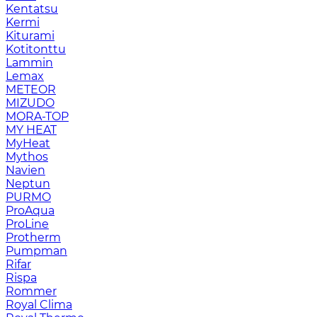
Kentatsu
Kermi
Kiturami
Kotitonttu
Lammin
Lemax
METEOR
MIZUDO
MORA-TOP
MY HEAT
MyHeat
Mythos
Navien
Neptun
PURMO
ProAqua
ProLine
Protherm
Pumpman
Rifar
Rispa
Rommer
Royal Clima