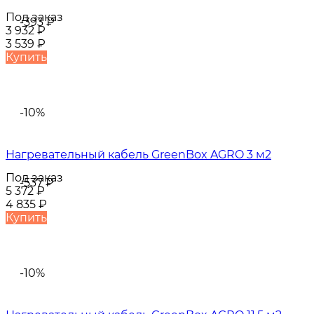
Под заказ
-393
₽
3 932
₽
3 539
₽
Купить
-10%
Нагревательный кабель GreenBox AGRO 3 м2
Под заказ
-537
₽
5 372
₽
4 835
₽
Купить
-10%