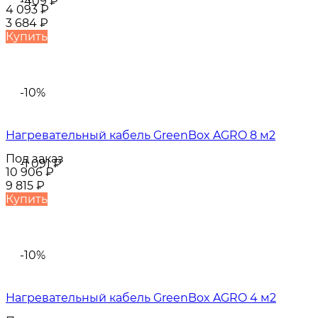
-409
₽
4 093
₽
3 684
₽
Купить
-10%
Нагревательный кабель GreenBox AGRO 8 м2
Под заказ
-1 091
₽
10 906
₽
9 815
₽
Купить
-10%
Нагревательный кабель GreenBox AGRO 4 м2