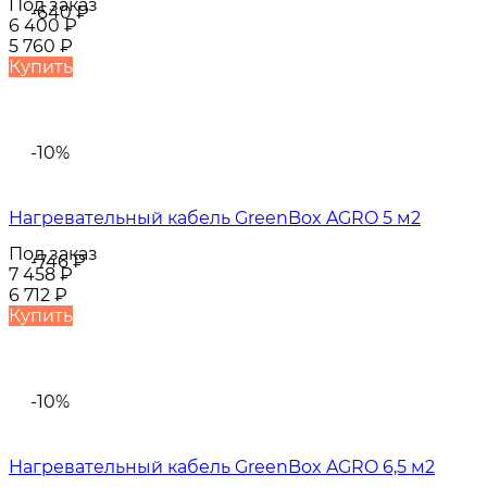
Под заказ
-640
₽
6 400
₽
5 760
₽
Купить
-10%
Нагревательный кабель GreenBox AGRO 5 м2
Под заказ
-746
₽
7 458
₽
6 712
₽
Купить
-10%
Нагревательный кабель GreenBox AGRO 6,5 м2