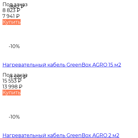
Под заказ
-882
₽
8 823
₽
7 941
₽
Купить
-10%
Нагревательный кабель GreenBox AGRO 15 м2
Под заказ
-1 555
₽
15 553
₽
13 998
₽
Купить
-10%
Нагревательный кабель GreenBox AGRO 2 м2