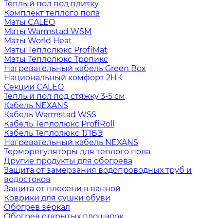
Теплый пол под плитку
Комплект теплого пола
Маты CALEO
Маты Warmstad WSM
Маты World Heat
Маты Теплолюкс ProfiMat
Маты Теплолюкс Тропикс
Нагревательный кабель Green Box
Национальный комфорт 2НК
Секции CALEO
Теплый пол под стяжку 3-5 см
Кабель NEXANS
Кабель Warmstad WSS
Кабель Теплолюкс ProfiRoll
Кабель Теплолюкс ТЛБЭ
Нагревательный кабель NEXANS
Терморегуляторы для теплого пола
Другие продукты для обогрева
Защита от замерзания водопроводных труб и
водостоков
Защита от плесени в ванной
Коврики для сушки обуви
Обогрев зеркал
Обогрев открытых площадок