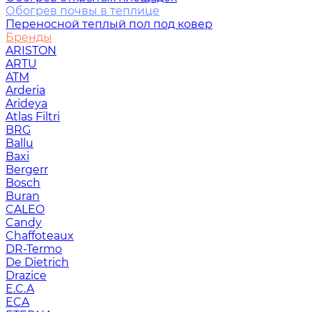
Обогрев почвы в теплице
Переносной теплый пол под ковер
Бренды
ARISTON
ARTU
ATM
Arderia
Arideya
Atlas Filtri
BRG
Ballu
Baxi
Bergerr
Bosch
Buran
CALEO
Candy
Chaffoteaux
DR-Termo
De Dietrich
Drazice
E.C.A
ECA