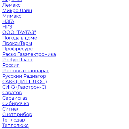
Лемакс
Микро Лайн
Мимакс
НЗГА
НРЗ
ООО "ТАУГАЗ"
Погода в доме
ПроксиТерм
Профресурс
Раско Газэлектроника
РосТурПласт
Россия
Ростовгазоаппарат
Русский Радиатор
САКЗ (ЦИТ-ПЛЮС )
СИКЗ (Газотрон-С)
Саратов
Сервисгаз
Сибирячка
Сигнал
Счетприбор
Теплодар
Теплолюкс