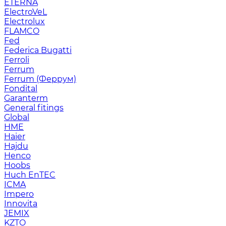
ETERNA
ElectroVeL
Electrolux
FLAMCO
Fed
Federica Bugatti
Ferroli
Ferrum
Ferrum (Феррум)
Fondital
Garanterm
General fitings
Global
HME
Haier
Hajdu
Henco
Hoobs
Huch EnTEC
ICMA
Impero
Innovita
JEMIX
KZTO