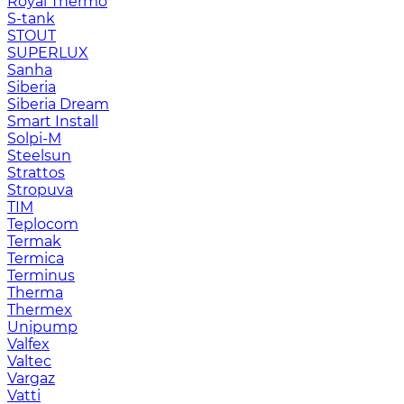
Royal Thermo
S-tank
STOUT
SUPERLUX
Sanha
Siberia
Siberia Dream
Smart Install
Solpi-M
Steelsun
Strattos
Stropuva
TIM
Teplocom
Termak
Termica
Terminus
Therma
Thermex
Unipump
Valfex
Valtec
Vargaz
Vatti