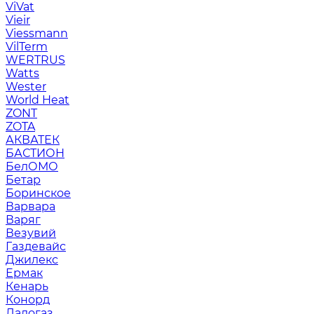
ViVat
Vieir
Viessmann
VilTerm
WERTRUS
Watts
Wester
World Heat
ZONT
ZOTA
АКВАТЕК
БАСТИОН
БелОМО
Бетар
Боринское
Варвара
Варяг
Везувий
Газдевайс
Джилекс
Ермак
Кенарь
Конорд
Ладогаз