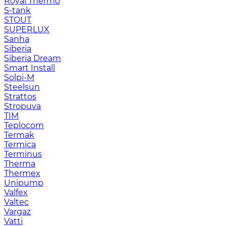
Royal Thermo
S-tank
STOUT
SUPERLUX
Sanha
Siberia
Siberia Dream
Smart Install
Solpi-M
Steelsun
Strattos
Stropuva
TIM
Teplocom
Termak
Termica
Terminus
Therma
Thermex
Unipump
Valfex
Valtec
Vargaz
Vatti