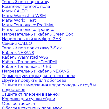
Теплый пол под плитку
Комплект теплого пола
Маты CALEO
Маты Warmstad WSM
Маты World Heat
Маты Теплолюкс ProfiMat
Маты Теплолюкс Тропикс
Нагревательный кабель Green Box
Национальный комфорт 2НК
Секции CALEO
Теплый пол под стяжку 3-5 см
Кабель NEXANS
Кабель Warmstad WSS
Кабель Теплолюкс ProfiRoll
Кабель Теплолюкс ТЛБЭ
Нагревательный кабель NEXANS
Терморегуляторы для теплого пола
Другие продукты для обогрева
Защита от замерзания водопроводных труб и
водостоков
Защита от плесени в ванной
Коврики для сушки обуви
Обогрев зеркал
Обогрев открытых площадок