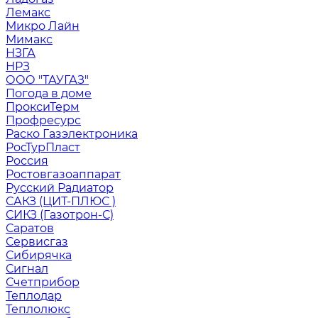
Лемакс
Микро Лайн
Мимакс
НЗГА
НРЗ
ООО "ТАУГАЗ"
Погода в доме
ПроксиТерм
Профресурс
Раско Газэлектроника
РосТурПласт
Россия
Ростовгазоаппарат
Русский Радиатор
САКЗ (ЦИТ-ПЛЮС )
СИКЗ (Газотрон-С)
Саратов
Сервисгаз
Сибирячка
Сигнал
Счетприбор
Теплодар
Теплолюкс