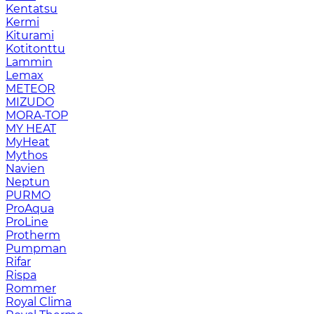
Kentatsu
Kermi
Kiturami
Kotitonttu
Lammin
Lemax
METEOR
MIZUDO
MORA-TOP
MY HEAT
MyHeat
Mythos
Navien
Neptun
PURMO
ProAqua
ProLine
Protherm
Pumpman
Rifar
Rispa
Rommer
Royal Clima