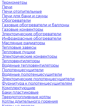
Термометры
Печи
Печи отопительные
Печи для бани и сауны
Обогреватели
Газовые обогреватели и баллоны
Газовые конвекторы
Электрические обогреватели
Инфракрасные обогреватели
Масляные радиаторы
Тепловые завесы
Тепловые пушки
Электрические конвекторы
Тепловентиляторы
Водяные тепловентиляторы
Полотенцесушители
Водяные полотенцесушители
Электрические полотенцесушители
Фурнитура к полотенцесушителям
Комплектующие
Баки пластиковые
Твердотопливные котлы
Котлы длительного горения
Котлы на дровах