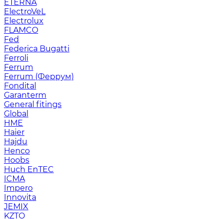
ETERNA
ElectroVeL
Electrolux
FLAMCO
Fed
Federica Bugatti
Ferroli
Ferrum
Ferrum (Феррум)
Fondital
Garanterm
General fitings
Global
HME
Haier
Hajdu
Henco
Hoobs
Huch EnTEC
ICMA
Impero
Innovita
JEMIX
KZTO