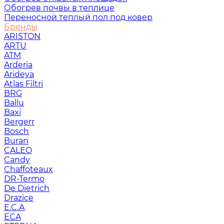
Обогрев почвы в теплице
Переносной теплый пол под ковер
Бренды
ARISTON
ARTU
ATM
Arderia
Arideya
Atlas Filtri
BRG
Ballu
Baxi
Bergerr
Bosch
Buran
CALEO
Candy
Chaffoteaux
DR-Termo
De Dietrich
Drazice
E.C.A
ECA