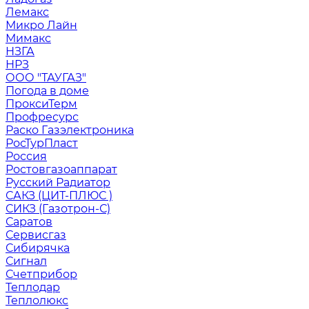
Лемакс
Микро Лайн
Мимакс
НЗГА
НРЗ
ООО "ТАУГАЗ"
Погода в доме
ПроксиТерм
Профресурс
Раско Газэлектроника
РосТурПласт
Россия
Ростовгазоаппарат
Русский Радиатор
САКЗ (ЦИТ-ПЛЮС )
СИКЗ (Газотрон-С)
Саратов
Сервисгаз
Сибирячка
Сигнал
Счетприбор
Теплодар
Теплолюкс