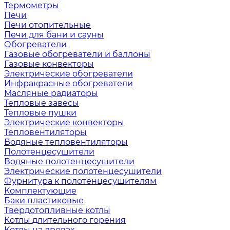
Термометры
Печи
Печи отопительные
Печи для бани и сауны
Обогреватели
Газовые обогреватели и баллоны
Газовые конвекторы
Электрические обогреватели
Инфракрасные обогреватели
Масляные радиаторы
Тепловые завесы
Тепловые пушки
Электрические конвекторы
Тепловентиляторы
Водяные тепловентиляторы
Полотенцесушители
Водяные полотенцесушители
Электрические полотенцесушители
Фурнитура к полотенцесушителям
Комплектующие
Баки пластиковые
Твердотопливные котлы
Котлы длительного горения
Котлы на дровах