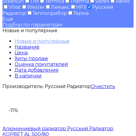
Steelsun
TIM
Termica
Therma
Valfex
Valtec
ViVat
Wester
Лемакс
НРЗ
Русский
Радиатор
Теплоприбор
Терма
Еще
Подбор по параметрам
Новые и популярные
Новые и популярные
Название
Цена
Хиты продаж
Оценка покупателей
Дата добавления
В наличии
Производитель:
Русский Радиатор
Очистить
-11%
Алюминиевый радиатор Русский Радиатор
КОРВЕТ AL 500/80