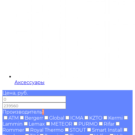
Аксессуары
Цена, руб.
—
Производитель
1
ATM
Bergerr
Global
ICMA
KZTO
Kermi
Lammin
Lemax
METEOR
PURMO
Rifar
Rommer
Royal Thermo
STOUT
Smart Install