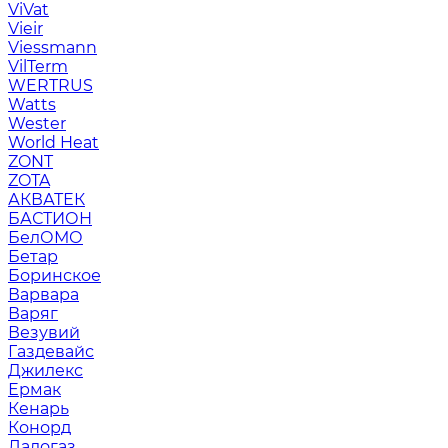
ViVat
Vieir
Viessmann
VilTerm
WERTRUS
Watts
Wester
World Heat
ZONT
ZOTA
АКВАТЕК
БАСТИОН
БелОМО
Бетар
Боринское
Варвара
Варяг
Везувий
Газдевайс
Джилекс
Ермак
Кенарь
Конорд
Ладогаз