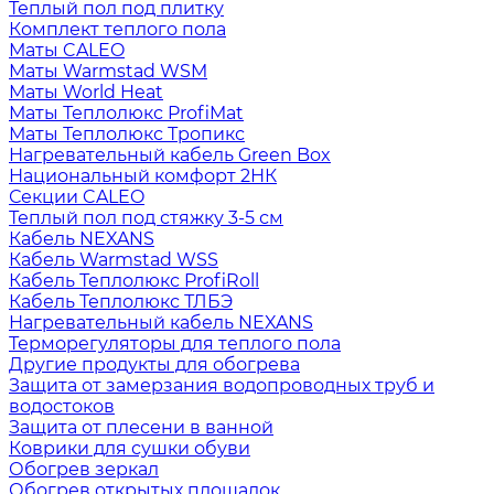
Теплый пол под плитку
Комплект теплого пола
Маты CALEO
Маты Warmstad WSM
Маты World Heat
Маты Теплолюкс ProfiMat
Маты Теплолюкс Тропикс
Нагревательный кабель Green Box
Национальный комфорт 2НК
Секции CALEO
Теплый пол под стяжку 3-5 см
Кабель NEXANS
Кабель Warmstad WSS
Кабель Теплолюкс ProfiRoll
Кабель Теплолюкс ТЛБЭ
Нагревательный кабель NEXANS
Терморегуляторы для теплого пола
Другие продукты для обогрева
Защита от замерзания водопроводных труб и
водостоков
Защита от плесени в ванной
Коврики для сушки обуви
Обогрев зеркал
Обогрев открытых площадок