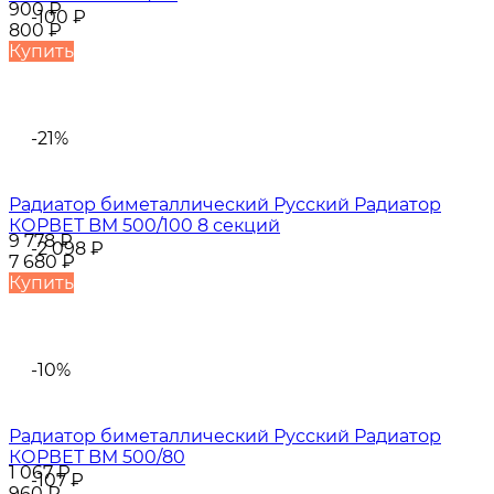
900
₽
-100
₽
800
₽
Купить
-21%
Радиатор биметаллический Русский Радиатор
КОРВЕТ BM 500/100 8 секций
9 778
₽
-2 098
₽
7 680
₽
Купить
-10%
Радиатор биметаллический Русский Радиатор
КОРВЕТ BM 500/80
1 067
₽
-107
₽
960
₽