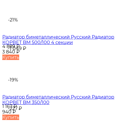
-21%
Радиатор биметаллический Русский Радиатор
КОРВЕТ BM 500/100 4 секции
4 889
₽
-1 049
₽
3 840
₽
Купить
-19%
Радиатор биметаллический Русский Радиатор
КОРВЕТ BM 350/100
1 167
₽
-227
₽
940
₽
Купить