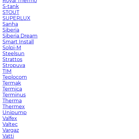
Royal Thermo
S-tank
STOUT
SUPERLUX
Sanha
Siberia
Siberia Dream
Smart Install
Solpi-M
Steelsun
Strattos
Stropuva
TIM
Teplocom
Termak
Termica
Terminus
Therma
Thermex
Unipump
Valfex
Valtec
Vargaz
Vatti