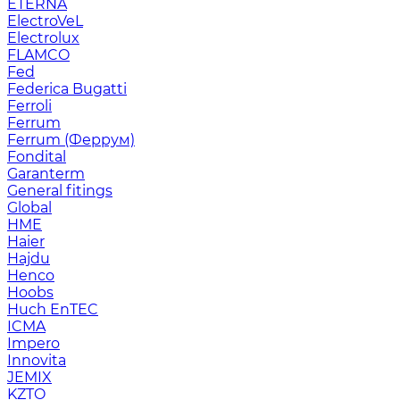
ETERNA
ElectroVeL
Electrolux
FLAMCO
Fed
Federica Bugatti
Ferroli
Ferrum
Ferrum (Феррум)
Fondital
Garanterm
General fitings
Global
HME
Haier
Hajdu
Henco
Hoobs
Huch EnTEC
ICMA
Impero
Innovita
JEMIX
KZTO