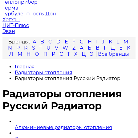
Теплоприбор
Терма
Турбулентность-Дон
Хотхан
ЦИТ-Плюс
Эван
A
B
C
D
E
F
G
H
I
J
K
L
M
N
P
R
S
T
U
V
W
Z
А
Б
В
Г
Д
Е
К
Л
М
Н
О
П
Р
С
Т
Х
Ц
Э
Главная
Радиаторы отопления
Радиаторы отопления Русский Радиатор
Радиаторы отопления
Русский Радиатор
Алюминиевые радиаторы отопления