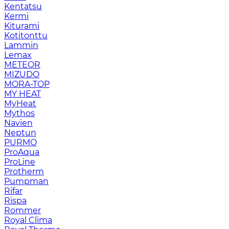
Kentatsu
Kermi
Kiturami
Kotitonttu
Lammin
Lemax
METEOR
MIZUDO
MORA-TOP
MY HEAT
MyHeat
Mythos
Navien
Neptun
PURMO
ProAqua
ProLine
Protherm
Pumpman
Rifar
Rispa
Rommer
Royal Clima