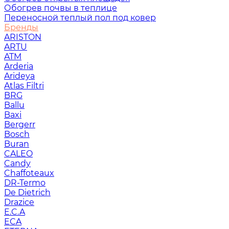
Обогрев почвы в теплице
Переносной теплый пол под ковер
Бренды
ARISTON
ARTU
ATM
Arderia
Arideya
Atlas Filtri
BRG
Ballu
Baxi
Bergerr
Bosch
Buran
CALEO
Candy
Chaffoteaux
DR-Termo
De Dietrich
Drazice
E.C.A
ECA