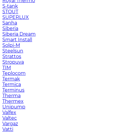
Royal Thermo
S-tank
STOUT
SUPERLUX
Sanha
Siberia
Siberia Dream
Smart Install
Solpi-M
Steelsun
Strattos
Stropuva
TIM
Teplocom
Termak
Termica
Terminus
Therma
Thermex
Unipump
Valfex
Valtec
Vargaz
Vatti