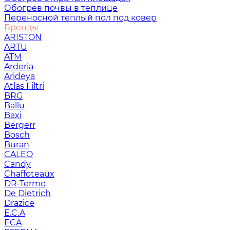
Обогрев почвы в теплице
Переносной теплый пол под ковер
Бренды
ARISTON
ARTU
ATM
Arderia
Arideya
Atlas Filtri
BRG
Ballu
Baxi
Bergerr
Bosch
Buran
CALEO
Candy
Chaffoteaux
DR-Termo
De Dietrich
Drazice
E.C.A
ECA