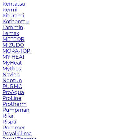
Kentatsu
Kermi
Kiturami
Kotitonttu
Lammin
Lemax
METEOR
MIZUDO
MORA-TOP
MY HEAT
MyHeat
Mythos
Navien
Neptun
PURMO
ProAqua
ProLine
Protherm
Pumpman
Rifar
Rispa
Rommer
Royal Clima