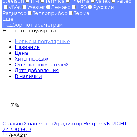
Steelsun
TIM
Termica
Therma
Valfex
Valtec
ViVat
Wester
Лемакс
НРЗ
Русский
Радиатор
Теплоприбор
Терма
Еще
Подбор по параметрам
Новые и популярные
Новые и популярные
Название
Цена
Хиты продаж
Оценка покупателей
Дата добавления
В наличии
-21%
Стальной панельный радиатор Bergerr VK RIGHT
22-300-600
Под заказ
-1 634
₽