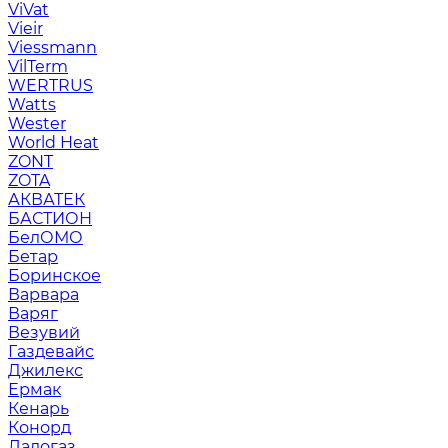
ViVat
Vieir
Viessmann
VilTerm
WERTRUS
Watts
Wester
World Heat
ZONT
ZOTA
АКВАТЕК
БАСТИОН
БелОМО
Бетар
Боринское
Варвара
Варяг
Везувий
Газдевайс
Джилекс
Ермак
Кенарь
Конорд
Ладогаз