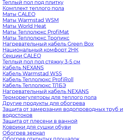
Теплый пол под плитку
Комплект теплого пола
Маты CALEO
Маты Warmstad WSM
Маты World Heat
Маты Теплолюкс ProfiMat
Маты Теплолюкс Тропикс
Нагревательный кабель Green Box
Национальный комфорт 2НК
Секции CALEO
Теплый пол под стяжку 3-5 см
Кабель NEXANS
Кабель Warmstad WSS
Кабель Теплолюкс ProfiRoll
Кабель Теплолюкс ТЛБЭ
Нагревательный кабель NEXANS
Терморегуляторы для теплого пола
Другие продукты для обогрева
Защита от замерзания водопроводных труб и
водостоков
Защита от плесени в ванной
Коврики для сушки обуви
Обогрев зеркал
Обогрев открытых площадок