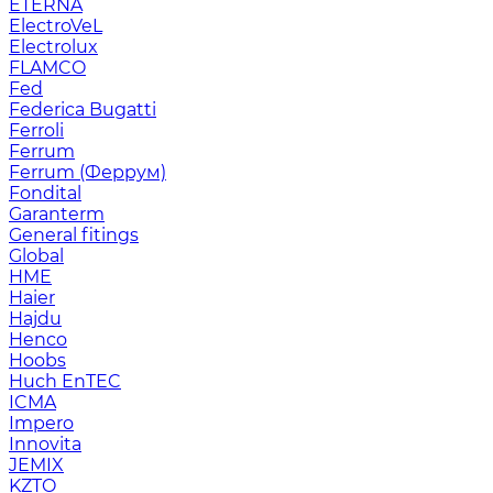
ETERNA
ElectroVeL
Electrolux
FLAMCO
Fed
Federica Bugatti
Ferroli
Ferrum
Ferrum (Феррум)
Fondital
Garanterm
General fitings
Global
HME
Haier
Hajdu
Henco
Hoobs
Huch EnTEC
ICMA
Impero
Innovita
JEMIX
KZTO