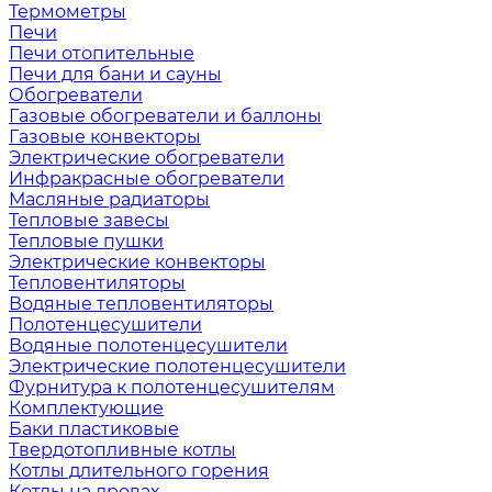
Термометры
Печи
Печи отопительные
Печи для бани и сауны
Обогреватели
Газовые обогреватели и баллоны
Газовые конвекторы
Электрические обогреватели
Инфракрасные обогреватели
Масляные радиаторы
Тепловые завесы
Тепловые пушки
Электрические конвекторы
Тепловентиляторы
Водяные тепловентиляторы
Полотенцесушители
Водяные полотенцесушители
Электрические полотенцесушители
Фурнитура к полотенцесушителям
Комплектующие
Баки пластиковые
Твердотопливные котлы
Котлы длительного горения
Котлы на дровах