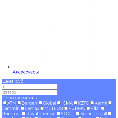
Аксессуары
Цена, руб.
—
Производитель
ATM
Bergerr
Global
ICMA
KZTO
Kermi
Lammin
Lemax
METEOR
PURMO
Rifar
Rommer
Royal Thermo
STOUT
Smart Install