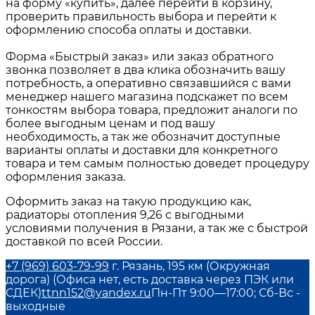
на форму «купить», далее перейти в корзину,
проверить правильность выбора и перейти к
оформлению способа оплаты и доставки.
Форма «Быстрый заказ» или заказ обратного
звонка позволяет в два клика обозначить вашу
потребность, а оперативно связавшийся с вами
менеджер нашего магазина подскажет по всем
тонкостям выбора товара, предложит аналоги по
более выгодным ценам и под вашу
необходимость, а так же обозначит доступные
варианты оплаты и доставки для конкретного
товара и тем самым полностью доведет процедуру
оформления заказа.
Оформить заказ на такую продукцию как,
радиаторы отопления 9,26
с выгодными
условиями получения в
Рязани
, а так же с быстрой
доставкой по всей России.
+7 (969) 603-79-99
г. Рязань, 195 км (Окружная
дорога) (Офиса нет, есть доставка через ПЭК или
СДЕК)
ttnn152@yandex.ru
Пн-Пт 9:00—17:00; Сб-Вс -
выходные