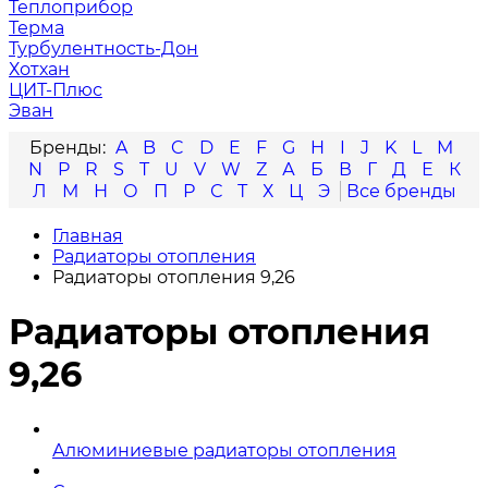
Теплоприбор
Терма
Турбулентность-Дон
Хотхан
ЦИТ-Плюс
Эван
A
B
C
D
E
F
G
H
I
J
K
L
M
N
P
R
S
T
U
V
W
Z
А
Б
В
Г
Д
Е
К
Л
М
Н
О
П
Р
С
Т
Х
Ц
Э
Главная
Радиаторы отопления
Радиаторы отопления 9,26
Радиаторы отопления
9,26
Алюминиевые радиаторы отопления