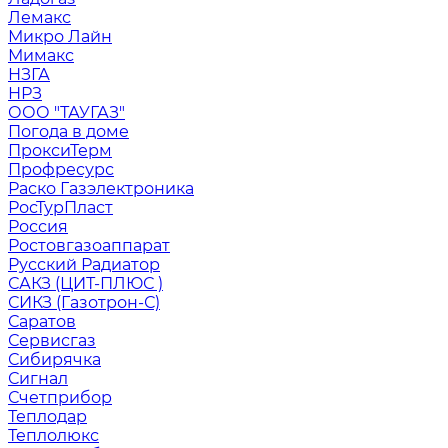
Лемакс
Микро Лайн
Мимакс
НЗГА
НРЗ
ООО "ТАУГАЗ"
Погода в доме
ПроксиТерм
Профресурс
Раско Газэлектроника
РосТурПласт
Россия
Ростовгазоаппарат
Русский Радиатор
САКЗ (ЦИТ-ПЛЮС )
СИКЗ (Газотрон-С)
Саратов
Сервисгаз
Сибирячка
Сигнал
Счетприбор
Теплодар
Теплолюкс