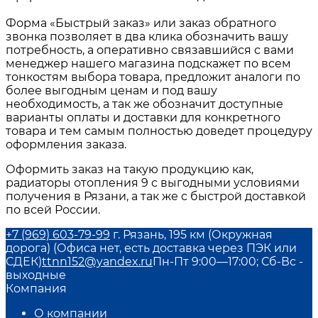
Форма «Быстрый заказ» или заказ обратного
звонка позволяет в два клика обозначить вашу
потребность, а оперативно связавшийся с вами
менеджер нашего магазина подскажет по всем
тонкостям выбора товара, предложит аналоги по
более выгодным ценам и под вашу
необходимость, а так же обозначит доступные
варианты оплаты и доставки для конкретного
товара и тем самым полностью доведет процедуру
оформления заказа.
Оформить заказ на такую продукцию как,
радиаторы отопления 9
с выгодными условиями
получения в
Рязани
, а так же с быстрой доставкой
по всей России.
+7 (969) 603-79-99
г. Рязань, 195 км (Окружная
дорога) (Офиса нет, есть доставка через ПЭК или
СДЕК)
ttnn152@yandex.ru
Пн-Пт 9:00—17:00; Сб-Вс -
выходные
Компания
О компании