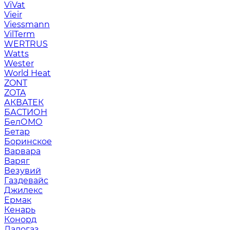
ViVat
Vieir
Viessmann
VilTerm
WERTRUS
Watts
Wester
World Heat
ZONT
ZOTA
АКВАТЕК
БАСТИОН
БелОМО
Бетар
Боринское
Варвара
Варяг
Везувий
Газдевайс
Джилекс
Ермак
Кенарь
Конорд
Ладогаз