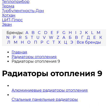
Теплоприбор
Терма
Турбулентность-Дон
Хотхан
ЦИТ-Плюс
Эван
A
B
C
D
E
F
G
H
I
J
K
L
M
N
P
R
S
T
U
V
W
Z
А
Б
В
Г
Д
Е
К
Л
М
Н
О
П
Р
С
Т
Х
Ц
Э
Главная
Радиаторы отопления
Радиаторы отопления 9
Радиаторы отопления 9
Алюминиевые радиаторы отопления
Стальные панельные радиаторы