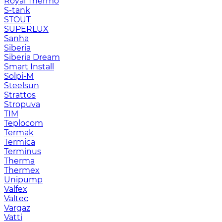
Royal Thermo
S-tank
STOUT
SUPERLUX
Sanha
Siberia
Siberia Dream
Smart Install
Solpi-M
Steelsun
Strattos
Stropuva
TIM
Teplocom
Termak
Termica
Terminus
Therma
Thermex
Unipump
Valfex
Valtec
Vargaz
Vatti