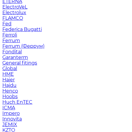
ETERNA
ElectroVeL
Electrolux
FLAMCO
Fed
Federica Bugatti
Ferroli
Ferrum
Ferrum (Феррум)
Fondital
Garanterm
General fitings
Global
HME
Haier
Hajdu
Henco
Hoobs
Huch EnTEC
ICMA
Impero
Innovita
JEMIX
KZTO