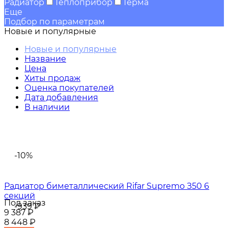
Радиатор
Теплоприбор
Терма
Еще
Подбор по параметрам
Новые и популярные
Новые и популярные
Название
Цена
Хиты продаж
Оценка покупателей
Дата добавления
В наличии
-10%
Радиатор биметаллический Rifar Supremo З50 6
секций
Под заказ
-939
₽
9 387
₽
8 448
₽