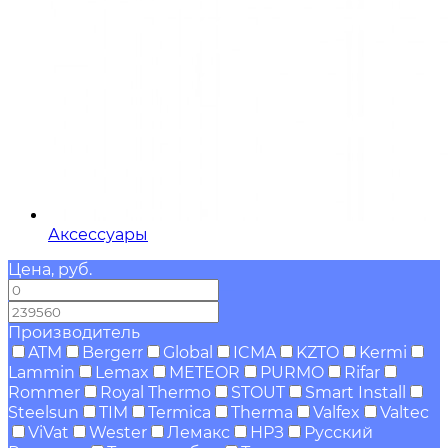
Аксессуары
Цена, руб.
—
Производитель
ATM
Bergerr
Global
ICMA
KZTO
Kermi
Lammin
Lemax
METEOR
PURMO
Rifar
Rommer
Royal Thermo
STOUT
Smart Install
Steelsun
TIM
Termica
Therma
Valfex
Valtec
ViVat
Wester
Лемакс
НРЗ
Русский