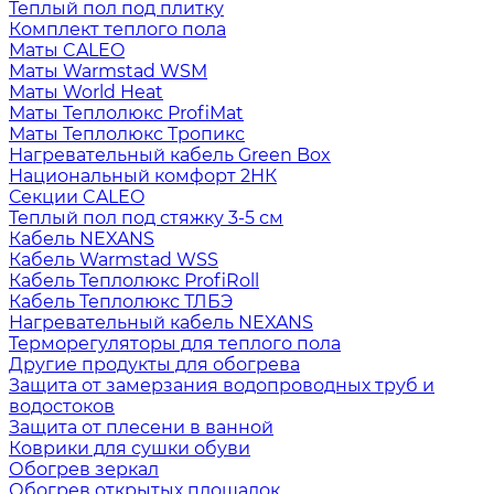
Теплый пол под плитку
Комплект теплого пола
Маты CALEO
Маты Warmstad WSM
Маты World Heat
Маты Теплолюкс ProfiMat
Маты Теплолюкс Тропикс
Нагревательный кабель Green Box
Национальный комфорт 2НК
Секции CALEO
Теплый пол под стяжку 3-5 см
Кабель NEXANS
Кабель Warmstad WSS
Кабель Теплолюкс ProfiRoll
Кабель Теплолюкс ТЛБЭ
Нагревательный кабель NEXANS
Терморегуляторы для теплого пола
Другие продукты для обогрева
Защита от замерзания водопроводных труб и
водостоков
Защита от плесени в ванной
Коврики для сушки обуви
Обогрев зеркал
Обогрев открытых площадок