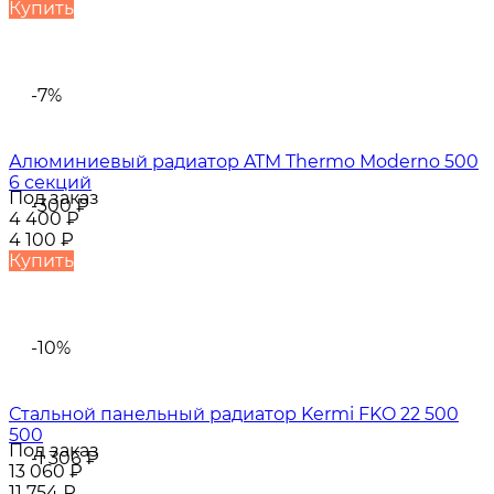
Купить
-7%
Алюминиевый радиатор ATM Thermo Moderno 500
6 секций
Под заказ
-300
₽
4 400
₽
4 100
₽
Купить
-10%
Стальной панельный радиатор Kermi FKO 22 500
500
Под заказ
-1 306
₽
13 060
₽
11 754
₽