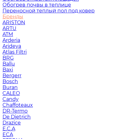
Обогрев почвы в теплице
Переносной теплый пол под ковер
Бренды
ARISTON
ARTU
ATM
Arderia
Arideya
Atlas Filtri
BRG
Ballu
Baxi
Bergerr
Bosch
Buran
CALEO
Candy
Chaffoteaux
DR-Termo
De Dietrich
Drazice
E.C.A
ECA