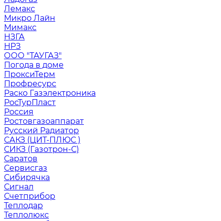
Лемакс
Микро Лайн
Мимакс
НЗГА
НРЗ
ООО "ТАУГАЗ"
Погода в доме
ПроксиТерм
Профресурс
Раско Газэлектроника
РосТурПласт
Россия
Ростовгазоаппарат
Русский Радиатор
САКЗ (ЦИТ-ПЛЮС )
СИКЗ (Газотрон-С)
Саратов
Сервисгаз
Сибирячка
Сигнал
Счетприбор
Теплодар
Теплолюкс