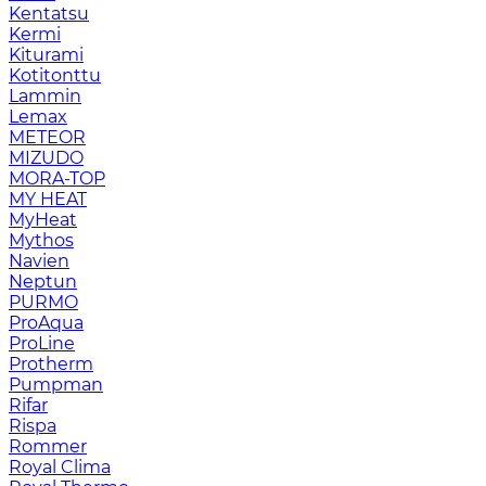
Kentatsu
Kermi
Kiturami
Kotitonttu
Lammin
Lemax
METEOR
MIZUDO
MORA-TOP
MY HEAT
MyHeat
Mythos
Navien
Neptun
PURMO
ProAqua
ProLine
Protherm
Pumpman
Rifar
Rispa
Rommer
Royal Clima