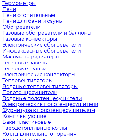
Термометры
Печи
Печи отопительные
Печи для бани и сауны
Обогреватели
Газовые обогреватели и баллоны
Газовые конвекторы
Электрические обогреватели
Инфракрасные обогреватели
Масляные радиаторы
Тепловые завесы
Тепловые пушки
Электрические конвекторы
Тепловентиляторы
Водяные тепловентиляторы
Полотенцесушители
Водяные полотенцесушители
Электрические полотенцесушители
Фурнитура к полотенцесушителям
Комплектующие
Баки пластиковые
Твердотопливные котлы
Котлы длительного горения
Котлы на дровах