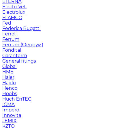
ETERNA
ElectroVeL
Electrolux
FLAMCO
Fed
Federica Bugatti
Ferroli
Ferrum
Ferrum (Феррум)
Fondital
Garanterm
General fitings
Global
HME
Haier
Hajdu
Henco
Hoobs
Huch EnTEC
ICMA
Impero
Innovita
JEMIX
KZTO