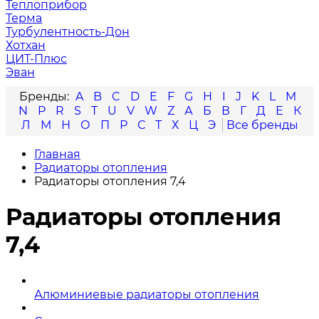
Теплоприбор
Терма
Турбулентность-Дон
Хотхан
ЦИТ-Плюс
Эван
A
B
C
D
E
F
G
H
I
J
K
L
M
N
P
R
S
T
U
V
W
Z
А
Б
В
Г
Д
Е
К
Л
М
Н
О
П
Р
С
Т
Х
Ц
Э
Главная
Радиаторы отопления
Радиаторы отопления 7,4
Радиаторы отопления
7,4
Алюминиевые радиаторы отопления