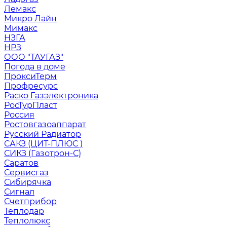
Лемакс
Микро Лайн
Мимакс
НЗГА
НРЗ
ООО "ТАУГАЗ"
Погода в доме
ПроксиТерм
Профресурс
Раско Газэлектроника
РосТурПласт
Россия
Ростовгазоаппарат
Русский Радиатор
САКЗ (ЦИТ-ПЛЮС )
СИКЗ (Газотрон-С)
Саратов
Сервисгаз
Сибирячка
Сигнал
Счетприбор
Теплодар
Теплолюкс