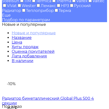
Steelsun
TIM
Termica
Therma
Valfex
Valtec
ViVat
Wester
Лемакс
НРЗ
Русский
Радиатор
Теплоприбор
Терма
Еще
Подбор по параметрам
Новые и популярные
Новые и популярные
Название
Цена
Хиты продаж
Оценка покупателей
Дата добавления
В наличии
-10%
Радиатор биметаллический Global Plus 500 4
секции
Под заказ
-611
₽