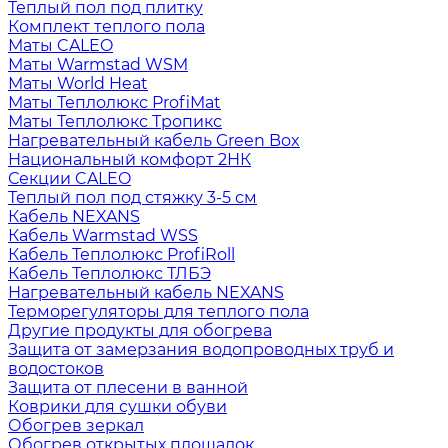
Теплый пол под плитку
Комплект теплого пола
Маты CALEO
Маты Warmstad WSM
Маты World Heat
Маты Теплолюкс ProfiMat
Маты Теплолюкс Тропикс
Нагревательный кабель Green Box
Национальный комфорт 2НК
Секции CALEO
Теплый пол под стяжку 3-5 см
Кабель NEXANS
Кабель Warmstad WSS
Кабель Теплолюкс ProfiRoll
Кабель Теплолюкс ТЛБЭ
Нагревательный кабель NEXANS
Терморегуляторы для теплого пола
Другие продукты для обогрева
Защита от замерзания водопроводных труб и
водостоков
Защита от плесени в ванной
Коврики для сушки обуви
Обогрев зеркал
Обогрев открытых площадок