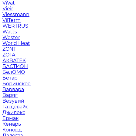
ViVat
Vieir
Viessmann
VilTerm
WERTRUS
Watts
Wester
World Heat
ZONT
ZOTA
АКВАТЕК
БАСТИОН
БелОМО
Бетар
Боринское
Варвара
Варяг
Везувий
Газдевайс
Джилекс
Ермак
Кенарь
Конорд
Ладогаз