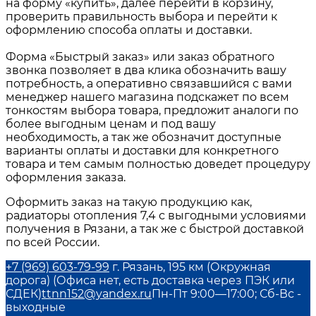
на форму «купить», далее перейти в корзину,
проверить правильность выбора и перейти к
оформлению способа оплаты и доставки.
Форма «Быстрый заказ» или заказ обратного
звонка позволяет в два клика обозначить вашу
потребность, а оперативно связавшийся с вами
менеджер нашего магазина подскажет по всем
тонкостям выбора товара, предложит аналоги по
более выгодным ценам и под вашу
необходимость, а так же обозначит доступные
варианты оплаты и доставки для конкретного
товара и тем самым полностью доведет процедуру
оформления заказа.
Оформить заказ на такую продукцию как,
радиаторы отопления 7,4
с выгодными условиями
получения в
Рязани
, а так же с быстрой доставкой
по всей России.
+7 (969) 603-79-99
г. Рязань, 195 км (Окружная
дорога) (Офиса нет, есть доставка через ПЭК или
СДЕК)
ttnn152@yandex.ru
Пн-Пт 9:00—17:00; Сб-Вс -
выходные