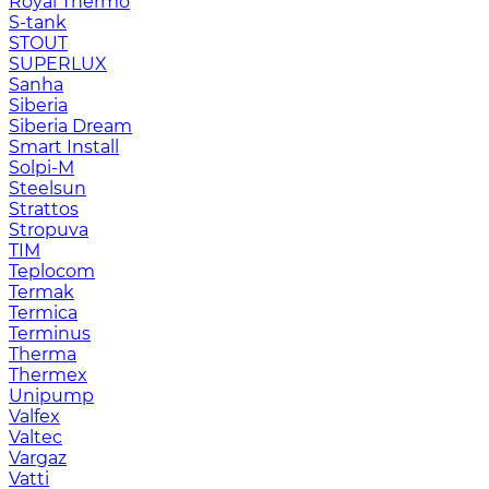
Royal Thermo
S-tank
STOUT
SUPERLUX
Sanha
Siberia
Siberia Dream
Smart Install
Solpi-M
Steelsun
Strattos
Stropuva
TIM
Teplocom
Termak
Termica
Terminus
Therma
Thermex
Unipump
Valfex
Valtec
Vargaz
Vatti