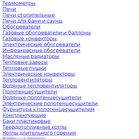
Термометры
Печи
Печи отопительные
Печи для бани и сауны
Обогреватели
Газовые обогреватели и баллоны
Газовые конвекторы
Электрические обогреватели
Инфракрасные обогреватели
Масляные радиаторы
Тепловые завесы
Тепловые пушки
Электрические конвекторы
Тепловентиляторы
Водяные тепловентиляторы
Полотенцесушители
Водяные полотенцесушители
Электрические полотенцесушители
Фурнитура к полотенцесушителям
Комплектующие
Баки пластиковые
Твердотопливные котлы
Котлы длительного горения
Котлы на дровах