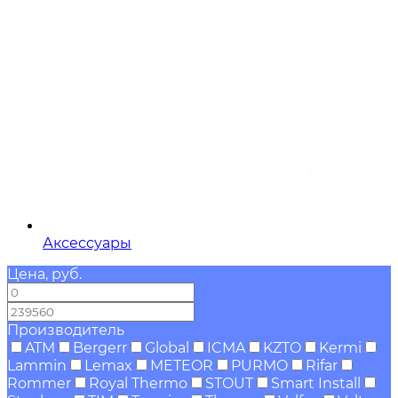
Аксессуары
Цена, руб.
—
Производитель
ATM
Bergerr
Global
ICMA
KZTO
Kermi
Lammin
Lemax
METEOR
PURMO
Rifar
Rommer
Royal Thermo
STOUT
Smart Install