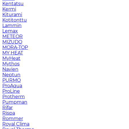
Kentatsu
Kermi
Kiturami
Kotitonttu
Lammin
Lemax
METEOR
MIZUDO
MORA-TOP
MY HEAT
MyHeat
Mythos
Navien
Neptun
PURMO
ProAqua
ProLine
Protherm
Pumpman
Rifar
Rispa
Rommer
Royal Clima