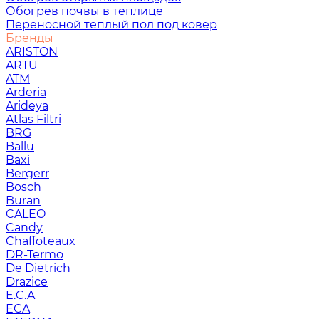
Обогрев почвы в теплице
Переносной теплый пол под ковер
Бренды
ARISTON
ARTU
ATM
Arderia
Arideya
Atlas Filtri
BRG
Ballu
Baxi
Bergerr
Bosch
Buran
CALEO
Candy
Chaffoteaux
DR-Termo
De Dietrich
Drazice
E.C.A
ECA