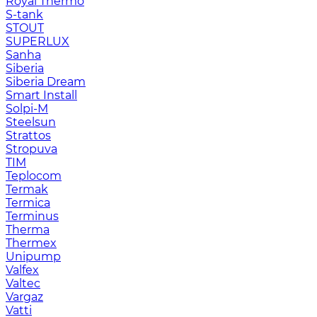
Royal Thermo
S-tank
STOUT
SUPERLUX
Sanha
Siberia
Siberia Dream
Smart Install
Solpi-M
Steelsun
Strattos
Stropuva
TIM
Teplocom
Termak
Termica
Terminus
Therma
Thermex
Unipump
Valfex
Valtec
Vargaz
Vatti