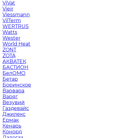
ViVat
Vieir
Viessmann
VilTerm
WERTRUS
Watts
Wester
World Heat
ZONT
ZOTA
АКВАТЕК
БАСТИОН
БелОМО
Бетар
Боринское
Варвара
Варяг
Везувий
Газдевайс
Джилекс
Ермак
Кенарь
Конорд
Ладогаз