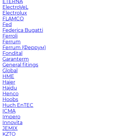
ETERNA
ElectroVeL
Electrolux
FLAMCO
Fed
Federica Bugatti
Ferroli
Ferrum
Ferrum (Феррум)
Fondital
Garanterm
General fitings
Global
HME
Haier
Hajdu
Henco
Hoobs
Huch EnTEC
ICMA
Impero
Innovita
JEMIX
KZTO