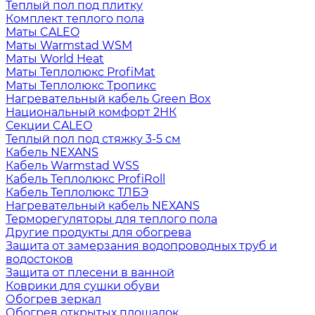
Теплый пол под плитку
Комплект теплого пола
Маты CALEO
Маты Warmstad WSM
Маты World Heat
Маты Теплолюкс ProfiMat
Маты Теплолюкс Тропикс
Нагревательный кабель Green Box
Национальный комфорт 2НК
Секции CALEO
Теплый пол под стяжку 3-5 см
Кабель NEXANS
Кабель Warmstad WSS
Кабель Теплолюкс ProfiRoll
Кабель Теплолюкс ТЛБЭ
Нагревательный кабель NEXANS
Терморегуляторы для теплого пола
Другие продукты для обогрева
Защита от замерзания водопроводных труб и
водостоков
Защита от плесени в ванной
Коврики для сушки обуви
Обогрев зеркал
Обогрев открытых площадок