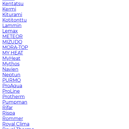
Kentatsu
Kermi
Kiturami
Kotitonttu
Lammin
Lemax
METEOR
MIZUDO
MORA-TOP
MY HEAT
MyHeat
Mythos
Navien
Neptun
PURMO
ProAqua
ProLine
Protherm
Pumpman
Rifar
Rispa
Rommer
Royal Clima