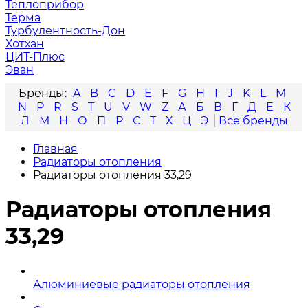
Теплоприбор
Терма
Турбулентность-Дон
Хотхан
ЦИТ-Плюс
Эван
A
B
C
D
E
F
G
H
I
J
K
L
M
N
P
R
S
T
U
V
W
Z
А
Б
В
Г
Д
Е
К
Л
М
Н
О
П
Р
С
Т
Х
Ц
Э
Главная
Радиаторы отопления
Радиаторы отопления 33,29
Радиаторы отопления
33,29
Алюминиевые радиаторы отопления