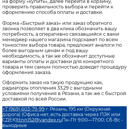
на форму «купить», далее перейти в корзину,
проверить правильность выбора и перейти к
оформлению способа оплаты и доставки.
Форма «Быстрый заказ» или заказ обратного
звонка позволяет в два клика обозначить вашу
потребность, а оперативно связавшийся с вами
менеджер нашего магазина подскажет по всем
тонкостям выбора товара, предложит аналоги по
более выгодным ценам и под вашу
необходимость, а так же обозначит доступные
варианты оплаты и доставки для конкретного
товара и тем самым полностью доведет процедуру
оформления заказа.
Оформить заказ на такую продукцию как,
радиаторы отопления 33,29
с выгодными
условиями получения в
Рязани
, а так же с быстрой
доставкой по всей России.
+7 (969) 603-79-99
г. Рязань, 195 км (Окружная
дорога) (Офиса нет, есть доставка через ПЭК или
СДЕК)
ttnn152@yandex.ru
Пн-Пт 9:00—17:00; Сб-Вс -
выходные