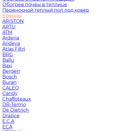
Обогрев почвы в теплице
Переносной теплый пол под ковер
Бренды
ARISTON
ARTU
ATM
Arderia
Arideya
Atlas Filtri
BRG
Ballu
Baxi
Bergerr
Bosch
Buran
CALEO
Candy
Chaffoteaux
DR-Termo
De Dietrich
Drazice
E.C.A
ECA