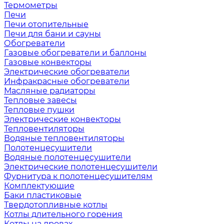
Термометры
Печи
Печи отопительные
Печи для бани и сауны
Обогреватели
Газовые обогреватели и баллоны
Газовые конвекторы
Электрические обогреватели
Инфракрасные обогреватели
Масляные радиаторы
Тепловые завесы
Тепловые пушки
Электрические конвекторы
Тепловентиляторы
Водяные тепловентиляторы
Полотенцесушители
Водяные полотенцесушители
Электрические полотенцесушители
Фурнитура к полотенцесушителям
Комплектующие
Баки пластиковые
Твердотопливные котлы
Котлы длительного горения
Котлы на дровах