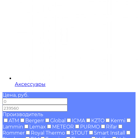
Аксессуары
Цена, руб.
—
Производитель
ATM
Bergerr
Global
ICMA
KZTO
Kermi
Lammin
Lemax
METEOR
PURMO
Rifar
Rommer
Royal Thermo
STOUT
Smart Install