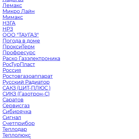
Лемакс
Микро Лайн
Мимакс
НЗГА
НРЗ
ООО "ТАУГАЗ"
Погода в доме
ПроксиТерм
Профресурс
Раско Газэлектроника
РосТурПласт
Россия
Ростовгазоаппарат
Русский Радиатор
САКЗ (ЦИТ-ПЛЮС )
СИКЗ (Газотрон-С)
Саратов
Сервисгаз
Сибирячка
Сигнал
Счетприбор
Теплодар
Теплолюкс