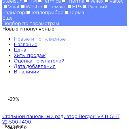
Steelsun
TIM
Termica
Therma
Valfex
Valtec
ViVat
Wester
Лемакс
НРЗ
Русский
Радиатор
Теплоприбор
Терма
Еще
Подбор по параметрам
Новые и популярные
Новые и популярные
Название
Цена
Хиты продаж
Оценка покупателей
Дата добавления
В наличии
-29%
Стальной панельный радиатор Bergerr VK RIGHT
22-500-1400
Под заказ
-4 832
₽