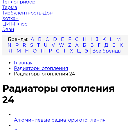
Теплоприбор
Терма
Турбулентность-Дон
Хотхан
ЦИТ-Плюс
Эван
A
B
C
D
E
F
G
H
I
J
K
L
M
N
P
R
S
T
U
V
W
Z
А
Б
В
Г
Д
Е
К
Л
М
Н
О
П
Р
С
Т
Х
Ц
Э
Главная
Радиаторы отопления
Радиаторы отопления 24
Радиаторы отопления
24
Алюминиевые радиаторы отопления