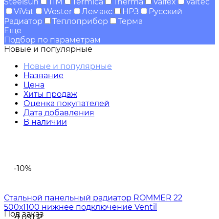
Steelsun
TIM
Termica
Therma
Valfex
Valtec
ViVat
Wester
Лемакс
НРЗ
Русский
Радиатор
Теплоприбор
Терма
Еще
Подбор по параметрам
Новые и популярные
Новые и популярные
Название
Цена
Хиты продаж
Оценка покупателей
Дата добавления
В наличии
-10%
Стальной панельный радиатор ROMMER 22
500х1100 нижнее подключение Ventil
Под заказ
-1 091
₽