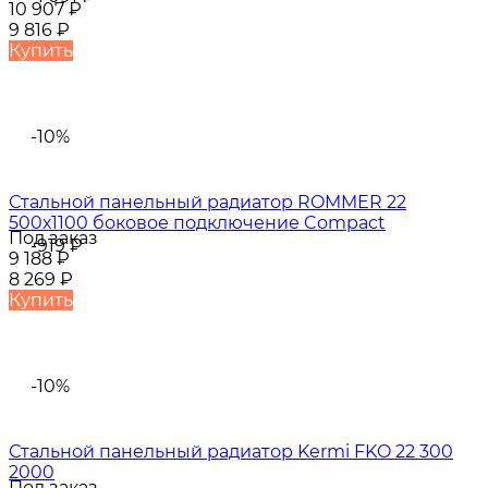
10 907
₽
9 816
₽
Купить
-10%
Стальной панельный радиатор ROMMER 22
500х1100 боковое подключение Compact
Под заказ
-919
₽
9 188
₽
8 269
₽
Купить
-10%
Стальной панельный радиатор Kermi FKO 22 300
2000
Под заказ