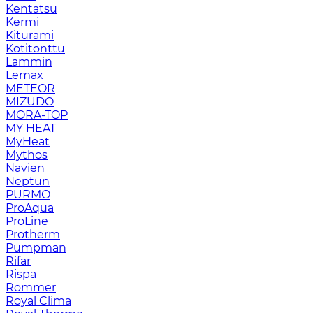
Kentatsu
Kermi
Kiturami
Kotitonttu
Lammin
Lemax
METEOR
MIZUDO
MORA-TOP
MY HEAT
MyHeat
Mythos
Navien
Neptun
PURMO
ProAqua
ProLine
Protherm
Pumpman
Rifar
Rispa
Rommer
Royal Clima