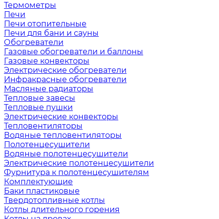
Термометры
Печи
Печи отопительные
Печи для бани и сауны
Обогреватели
Газовые обогреватели и баллоны
Газовые конвекторы
Электрические обогреватели
Инфракрасные обогреватели
Масляные радиаторы
Тепловые завесы
Тепловые пушки
Электрические конвекторы
Тепловентиляторы
Водяные тепловентиляторы
Полотенцесушители
Водяные полотенцесушители
Электрические полотенцесушители
Фурнитура к полотенцесушителям
Комплектующие
Баки пластиковые
Твердотопливные котлы
Котлы длительного горения
Котлы на дровах