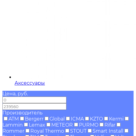
Аксессуары
Цена, руб.
—
Производитель
ATM
Bergerr
Global
ICMA
KZTO
Kermi
Lammin
Lemax
METEOR
PURMO
Rifar
Rommer
Royal Thermo
STOUT
Smart Install