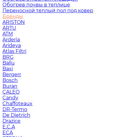
Обогрев почвы в теплице
Переносной теплый пол под ковер
Бренды
ARISTON
ARTU
ATM
Arderia
Arideya
Atlas Filtri
BRG
Ballu
Baxi
Bergerr
Bosch
Buran
CALEO
Candy
Chaffoteaux
DR-Termo
De Dietrich
Drazice
E.C.A
ECA