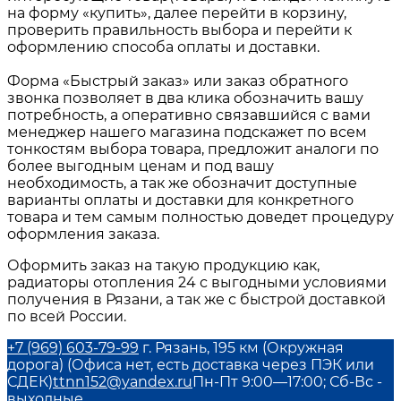
на форму «купить», далее перейти в корзину,
проверить правильность выбора и перейти к
оформлению способа оплаты и доставки.
Форма «Быстрый заказ» или заказ обратного
звонка позволяет в два клика обозначить вашу
потребность, а оперативно связавшийся с вами
менеджер нашего магазина подскажет по всем
тонкостям выбора товара, предложит аналоги по
более выгодным ценам и под вашу
необходимость, а так же обозначит доступные
варианты оплаты и доставки для конкретного
товара и тем самым полностью доведет процедуру
оформления заказа.
Оформить заказ на такую продукцию как,
радиаторы отопления 24
с выгодными условиями
получения в
Рязани
, а так же с быстрой доставкой
по всей России.
+7 (969) 603-79-99
г. Рязань, 195 км (Окружная
дорога) (Офиса нет, есть доставка через ПЭК или
СДЕК)
ttnn152@yandex.ru
Пн-Пт 9:00—17:00; Сб-Вс -
выходные