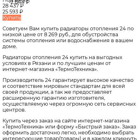
-2 844
₽
28 437
₽
25 593
₽
Купить
Советуем Вам купить
радиаторы отопления 24
по
низкой цене от
8 269 руб.
, для обустройства
системы отопления или водоснабжения в вашем
доме.
Радиаторы отопления 24
купить на выгодных
условиях в
Рязани и по лучшим ценам от
интернет-магазина «ТермоТехника».
Производитель 24 гарантирует высокое качество
и соответствие мировым стандартам для всей
своей продукции, а так же предоставляет
расширенную гарантию изготовителя,
осуществляемую через огромную сеть сервисных
центров.
Купить через заказ на сайте интернет-магазина
«ТермоТехника» или форму «Быстрый заказ». Заказ
оформить достаточно легко, необходимо выбрать
интересующие товар(товары) и в каждом кликнуть