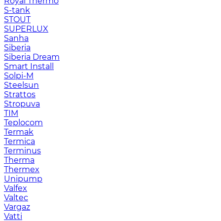
Royal Thermo
S-tank
STOUT
SUPERLUX
Sanha
Siberia
Siberia Dream
Smart Install
Solpi-M
Steelsun
Strattos
Stropuva
TIM
Teplocom
Termak
Termica
Terminus
Therma
Thermex
Unipump
Valfex
Valtec
Vargaz
Vatti