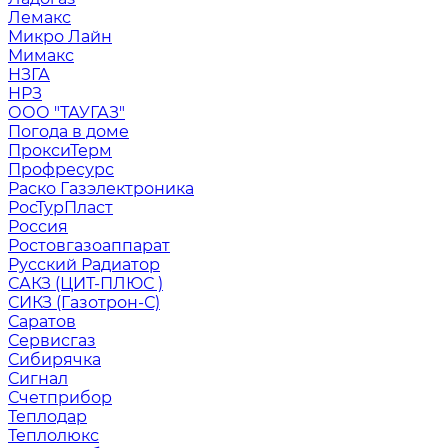
Лемакс
Микро Лайн
Мимакс
НЗГА
НРЗ
ООО "ТАУГАЗ"
Погода в доме
ПроксиТерм
Профресурс
Раско Газэлектроника
РосТурПласт
Россия
Ростовгазоаппарат
Русский Радиатор
САКЗ (ЦИТ-ПЛЮС )
СИКЗ (Газотрон-С)
Саратов
Сервисгаз
Сибирячка
Сигнал
Счетприбор
Теплодар
Теплолюкс