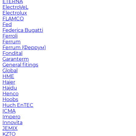
ETERNA
ElectroVeL
Electrolux
FLAMCO
Fed
Federica Bugatti
Ferroli
Ferrum
Ferrum (Феррум)
Fondital
Garanterm
General fitings
Global
HME
Haier
Hajdu
Henco
Hoobs
Huch EnTEC
ICMA
Impero
Innovita
JEMIX
KZTO