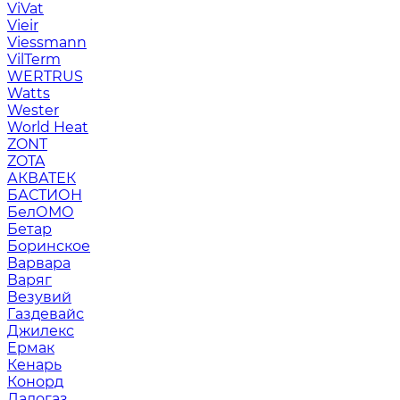
ViVat
Vieir
Viessmann
VilTerm
WERTRUS
Watts
Wester
World Heat
ZONT
ZOTA
АКВАТЕК
БАСТИОН
БелОМО
Бетар
Боринское
Варвара
Варяг
Везувий
Газдевайс
Джилекс
Ермак
Кенарь
Конорд
Ладогаз