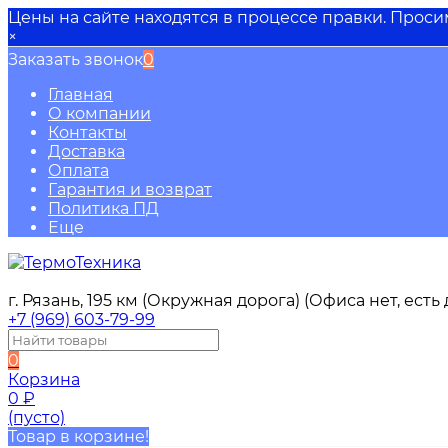
Цены на сайте находятся в процессе правки. Прос
×
Заказать звонок
0
Главная
О компании
Контакты
Доставка
Оплата
Гарантия и возврат
Политика ПД
Еще
г. Рязань, 195 км (Окружная дорога) (Офиса нет, ест
+7 (969) 603-79-99
0
Корзина
0
₽
(пусто)
Товар в корзине!