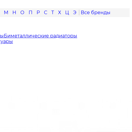
М
Н
О
П
Р
С
Т
Х
Ц
Э
ры
Биметаллические радиаторы
суары