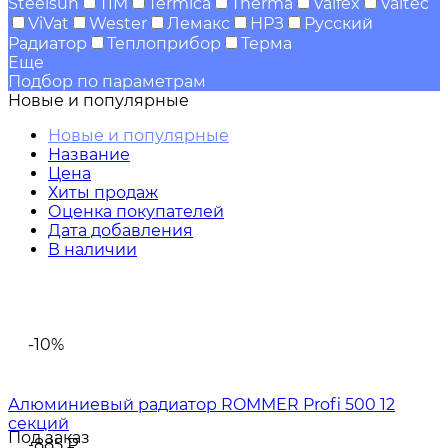
Steelsun
TIM
Termica
Therma
Valfex
Valtec
ViVat
Wester
Лемакс
НРЗ
Русский
Радиатор
Теплоприбор
Терма
Еще
Подбор по параметрам
Новые и популярные
Новые и популярные
Название
Цена
Хиты продаж
Оценка покупателей
Дата добавления
В наличии
-10%
Алюминиевый радиатор ROMMER Profi 500 12
cекций
Под заказ
-885
₽