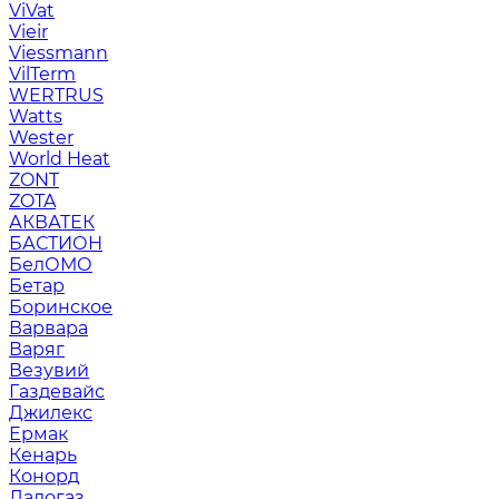
ViVat
Vieir
Viessmann
VilTerm
WERTRUS
Watts
Wester
World Heat
ZONT
ZOTA
АКВАТЕК
БАСТИОН
БелОМО
Бетар
Боринское
Варвара
Варяг
Везувий
Газдевайс
Джилекс
Ермак
Кенарь
Конорд
Ладогаз