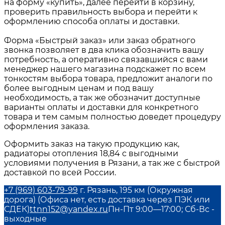
на форму «купить», далее перейти в корзину,
проверить правильность выбора и перейти к
оформлению способа оплаты и доставки.
Форма «Быстрый заказ» или заказ обратного
звонка позволяет в два клика обозначить вашу
потребность, а оперативно связавшийся с вами
менеджер нашего магазина подскажет по всем
тонкостям выбора товара, предложит аналоги по
более выгодным ценам и под вашу
необходимость, а так же обозначит доступные
варианты оплаты и доставки для конкретного
товара и тем самым полностью доведет процедуру
оформления заказа.
Оформить заказ на такую продукцию как,
радиаторы отопления 18,84
с выгодными
условиями получения в
Рязани
, а так же с быстрой
доставкой по всей России.
+7 (969) 603-79-99
г. Рязань, 195 км (Окружная
дорога) (Офиса нет, есть доставка через ПЭК или
СДЕК)
ttnn152@yandex.ru
Пн-Пт 9:00—17:00; Сб-Вс -
выходные