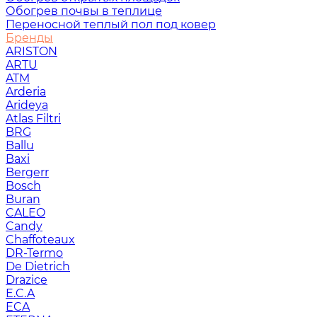
Обогрев почвы в теплице
Переносной теплый пол под ковер
Бренды
ARISTON
ARTU
ATM
Arderia
Arideya
Atlas Filtri
BRG
Ballu
Baxi
Bergerr
Bosch
Buran
CALEO
Candy
Chaffoteaux
DR-Termo
De Dietrich
Drazice
E.C.A
ECA