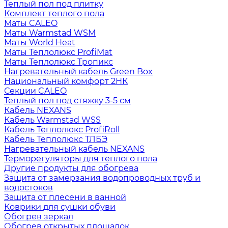
Теплый пол под плитку
Комплект теплого пола
Маты CALEO
Маты Warmstad WSM
Маты World Heat
Маты Теплолюкс ProfiMat
Маты Теплолюкс Тропикс
Нагревательный кабель Green Box
Национальный комфорт 2НК
Секции CALEO
Теплый пол под стяжку 3-5 см
Кабель NEXANS
Кабель Warmstad WSS
Кабель Теплолюкс ProfiRoll
Кабель Теплолюкс ТЛБЭ
Нагревательный кабель NEXANS
Терморегуляторы для теплого пола
Другие продукты для обогрева
Защита от замерзания водопроводных труб и
водостоков
Защита от плесени в ванной
Коврики для сушки обуви
Обогрев зеркал
Обогрев открытых площадок