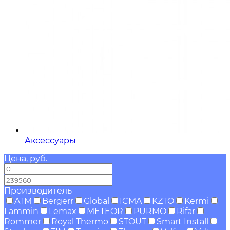
Аксессуары
Цена, руб.
—
Производитель
ATM
Bergerr
Global
ICMA
KZTO
Kermi
Lammin
Lemax
METEOR
PURMO
Rifar
Rommer
Royal Thermo
STOUT
Smart Install