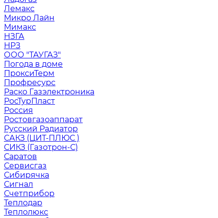
Лемакс
Микро Лайн
Мимакс
НЗГА
НРЗ
ООО "ТАУГАЗ"
Погода в доме
ПроксиТерм
Профресурс
Раско Газэлектроника
РосТурПласт
Россия
Ростовгазоаппарат
Русский Радиатор
САКЗ (ЦИТ-ПЛЮС )
СИКЗ (Газотрон-С)
Саратов
Сервисгаз
Сибирячка
Сигнал
Счетприбор
Теплодар
Теплолюкс