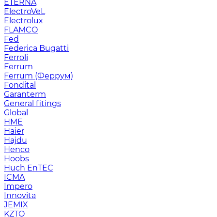
ETERNA
ElectroVeL
Electrolux
FLAMCO
Fed
Federica Bugatti
Ferroli
Ferrum
Ferrum (Феррум)
Fondital
Garanterm
General fitings
Global
HME
Haier
Hajdu
Henco
Hoobs
Huch EnTEC
ICMA
Impero
Innovita
JEMIX
KZTO