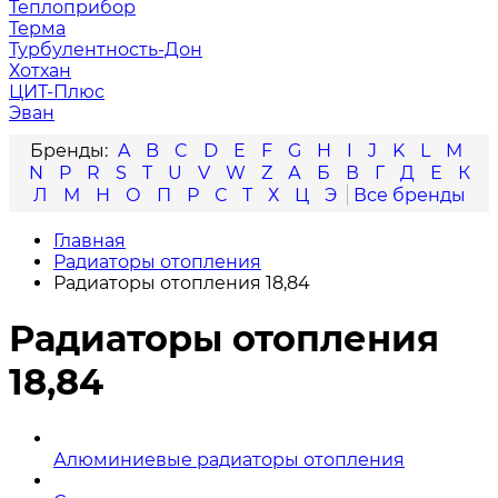
Теплоприбор
Терма
Турбулентность-Дон
Хотхан
ЦИТ-Плюс
Эван
A
B
C
D
E
F
G
H
I
J
K
L
M
N
P
R
S
T
U
V
W
Z
А
Б
В
Г
Д
Е
К
Л
М
Н
О
П
Р
С
Т
Х
Ц
Э
Главная
Радиаторы отопления
Радиаторы отопления 18,84
Радиаторы отопления
18,84
Алюминиевые радиаторы отопления