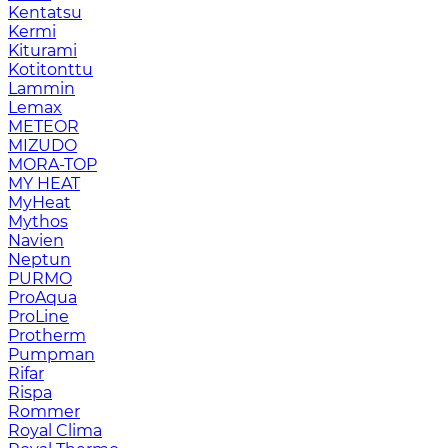
Kentatsu
Kermi
Kiturami
Kotitonttu
Lammin
Lemax
METEOR
MIZUDO
MORA-TOP
MY HEAT
MyHeat
Mythos
Navien
Neptun
PURMO
ProAqua
ProLine
Protherm
Pumpman
Rifar
Rispa
Rommer
Royal Clima