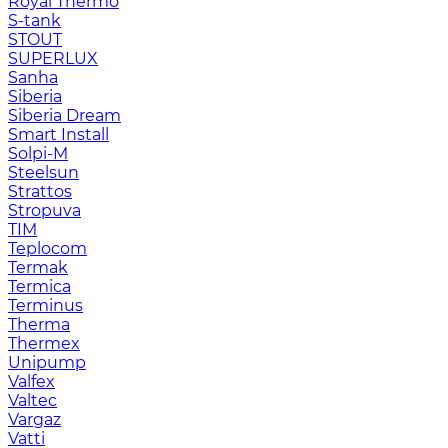
Royal Thermo
S-tank
STOUT
SUPERLUX
Sanha
Siberia
Siberia Dream
Smart Install
Solpi-M
Steelsun
Strattos
Stropuva
TIM
Teplocom
Termak
Termica
Terminus
Therma
Thermex
Unipump
Valfex
Valtec
Vargaz
Vatti