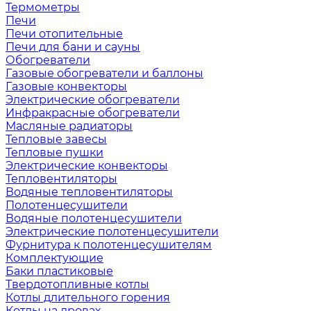
Термометры
Печи
Печи отопительные
Печи для бани и сауны
Обогреватели
Газовые обогреватели и баллоны
Газовые конвекторы
Электрические обогреватели
Инфракрасные обогреватели
Масляные радиаторы
Тепловые завесы
Тепловые пушки
Электрические конвекторы
Тепловентиляторы
Водяные тепловентиляторы
Полотенцесушители
Водяные полотенцесушители
Электрические полотенцесушители
Фурнитура к полотенцесушителям
Комплектующие
Баки пластиковые
Твердотопливные котлы
Котлы длительного горения
Котлы на дровах