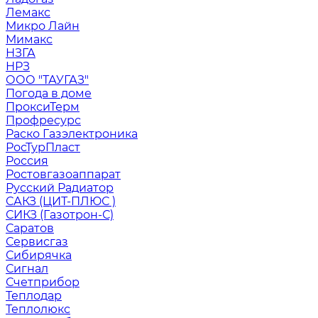
Лемакс
Микро Лайн
Мимакс
НЗГА
НРЗ
ООО "ТАУГАЗ"
Погода в доме
ПроксиТерм
Профресурс
Раско Газэлектроника
РосТурПласт
Россия
Ростовгазоаппарат
Русский Радиатор
САКЗ (ЦИТ-ПЛЮС )
СИКЗ (Газотрон-С)
Саратов
Сервисгаз
Сибирячка
Сигнал
Счетприбор
Теплодар
Теплолюкс