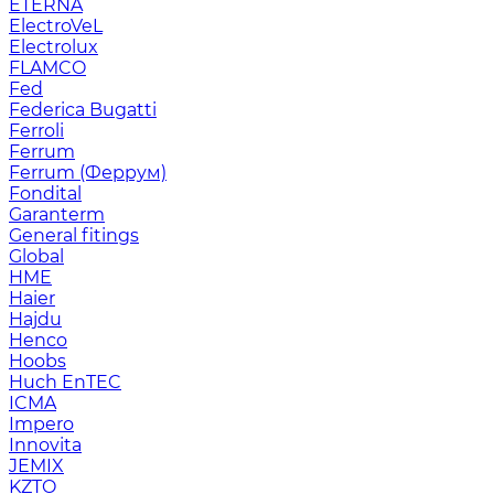
ETERNA
ElectroVeL
Electrolux
FLAMCO
Fed
Federica Bugatti
Ferroli
Ferrum
Ferrum (Феррум)
Fondital
Garanterm
General fitings
Global
HME
Haier
Hajdu
Henco
Hoobs
Huch EnTEC
ICMA
Impero
Innovita
JEMIX
KZTO