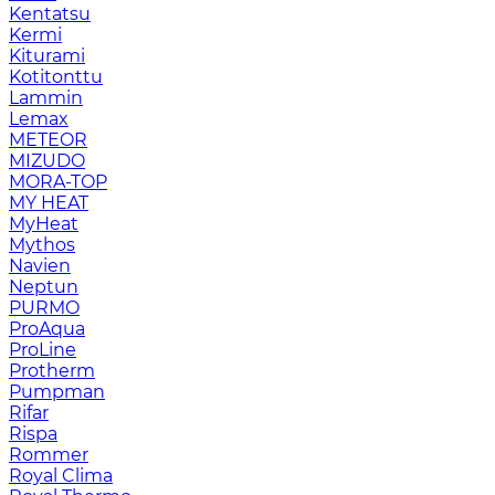
Kentatsu
Kermi
Kiturami
Kotitonttu
Lammin
Lemax
METEOR
MIZUDO
MORA-TOP
MY HEAT
MyHeat
Mythos
Navien
Neptun
PURMO
ProAqua
ProLine
Protherm
Pumpman
Rifar
Rispa
Rommer
Royal Clima