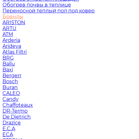
Обогрев почвы в теплице
Переносной теплый пол под ковер
Бренды
ARISTON
ARTU
ATM
Arderia
Arideya
Atlas Filtri
BRG
Ballu
Baxi
Bergerr
Bosch
Buran
CALEO
Candy
Chaffoteaux
DR-Termo
De Dietrich
Drazice
E.C.A
ECA