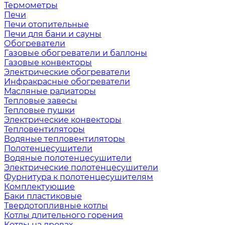
Термометры
Печи
Печи отопительные
Печи для бани и сауны
Обогреватели
Газовые обогреватели и баллоны
Газовые конвекторы
Электрические обогреватели
Инфракрасные обогреватели
Масляные радиаторы
Тепловые завесы
Тепловые пушки
Электрические конвекторы
Тепловентиляторы
Водяные тепловентиляторы
Полотенцесушители
Водяные полотенцесушители
Электрические полотенцесушители
Фурнитура к полотенцесушителям
Комплектующие
Баки пластиковые
Твердотопливные котлы
Котлы длительного горения
Котлы на дровах