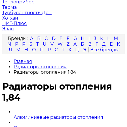
Теплоприбор
Терма
Турбулентность-Дон
Хотхан
ЦИТ-Плюс
Эван
A
B
C
D
E
F
G
H
I
J
K
L
M
N
P
R
S
T
U
V
W
Z
А
Б
В
Г
Д
Е
К
Л
М
Н
О
П
Р
С
Т
Х
Ц
Э
Главная
Радиаторы отопления
Радиаторы отопления 1,84
Радиаторы отопления
1,84
Алюминиевые радиаторы отопления