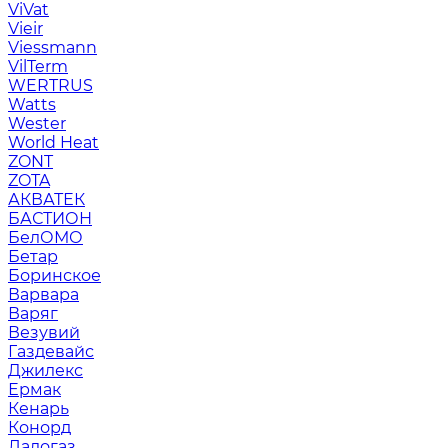
ViVat
Vieir
Viessmann
VilTerm
WERTRUS
Watts
Wester
World Heat
ZONT
ZOTA
АКВАТЕК
БАСТИОН
БелОМО
Бетар
Боринское
Варвара
Варяг
Везувий
Газдевайс
Джилекс
Ермак
Кенарь
Конорд
Ладогаз