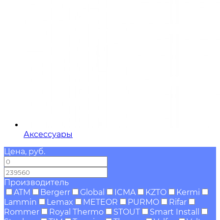
Аксессуары
Цена, руб.
—
Производитель
ATM
Bergerr
Global
ICMA
KZTO
Kermi
Lammin
Lemax
METEOR
PURMO
Rifar
Rommer
Royal Thermo
STOUT
Smart Install