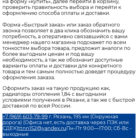
на форму «купить», далее перейти в корзину,
проверить правильность выбора и перейти к
оформлению способа оплаты и доставки.
Форма «Быстрый заказ» или заказ обратного
звонка позволяет в два клика обозначить вашу
потребность, а оперативно связавшийся с вами
менеджер нашего магазина подскажет по всем
тонкостям выбора товара, предложит аналоги по
более выгодным ценам и под вашу
необходимость, а так же обозначит доступные
варианты оплаты и доставки для конкретного
товара и тем самым полностью доведет процедуру
оформления заказа.
Оформить заказ на такую продукцию как,
радиаторы отопления 1,84
с выгодными
условиями получения в
Рязани
, а так же с быстрой
доставкой по всей России.
+7 (969) 603-79-99
г. Рязань, 195 км (Окружная
дорога) (Офиса нет, есть доставка через ПЭК или
СДЕК)
ttnn152@yandex.ru
Пн-Пт 9:00—17:00; Сб-Вс -
выходные