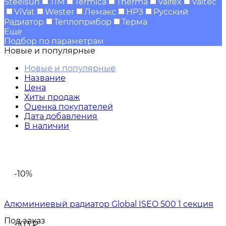
Steelsun
TIM
Termica
Therma
Valfex
Valtec
ViVat
Wester
Лемакс
НРЗ
Русский
Радиатор
Теплоприбор
Терма
Еще
Подбор по параметрам
Новые и популярные
Новые и популярные
Название
Цена
Хиты продаж
Оценка покупателей
Дата добавления
В наличии
-10%
Алюминиевый радиатор Global ISEO 500 1 секция
Под заказ
-103
₽