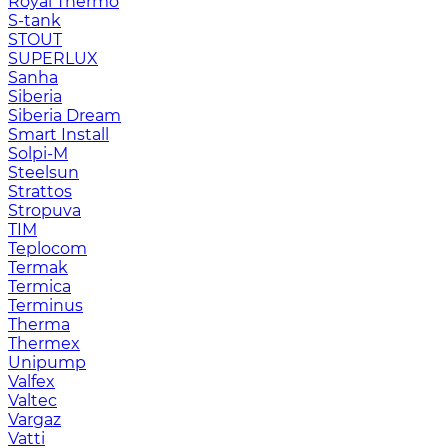
Royal Thermo
S-tank
STOUT
SUPERLUX
Sanha
Siberia
Siberia Dream
Smart Install
Solpi-M
Steelsun
Strattos
Stropuva
TIM
Teplocom
Termak
Termica
Terminus
Therma
Thermex
Unipump
Valfex
Valtec
Vargaz
Vatti