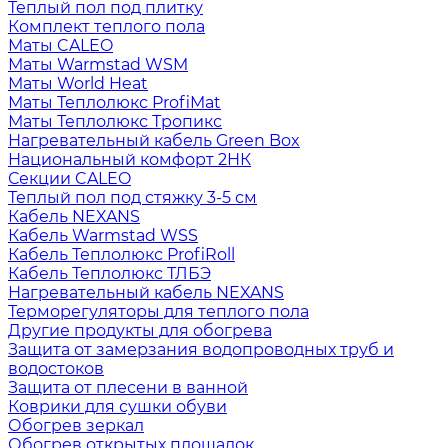
Теплый пол под плитку
Комплект теплого пола
Маты CALEO
Маты Warmstad WSM
Маты World Heat
Маты Теплолюкс ProfiMat
Маты Теплолюкс Тропикс
Нагревательный кабель Green Box
Национальный комфорт 2НК
Секции CALEO
Теплый пол под стяжку 3-5 см
Кабель NEXANS
Кабель Warmstad WSS
Кабель Теплолюкс ProfiRoll
Кабель Теплолюкс ТЛБЭ
Нагревательный кабель NEXANS
Терморегуляторы для теплого пола
Другие продукты для обогрева
Защита от замерзания водопроводных труб и
водостоков
Защита от плесени в ванной
Коврики для сушки обуви
Обогрев зеркал
Обогрев открытых площадок