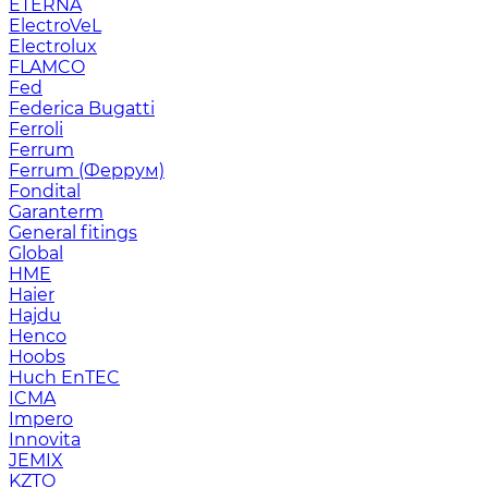
ETERNA
ElectroVeL
Electrolux
FLAMCO
Fed
Federica Bugatti
Ferroli
Ferrum
Ferrum (Феррум)
Fondital
Garanterm
General fitings
Global
HME
Haier
Hajdu
Henco
Hoobs
Huch EnTEC
ICMA
Impero
Innovita
JEMIX
KZTO