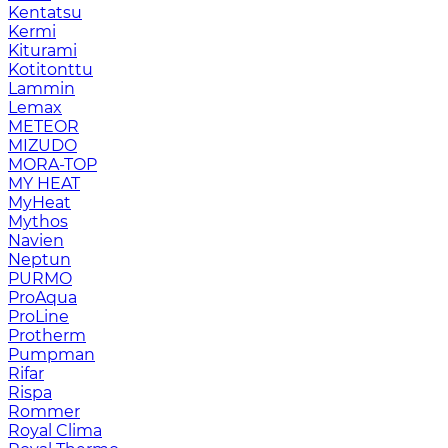
Kentatsu
Kermi
Kiturami
Kotitonttu
Lammin
Lemax
METEOR
MIZUDO
MORA-TOP
MY HEAT
MyHeat
Mythos
Navien
Neptun
PURMO
ProAqua
ProLine
Protherm
Pumpman
Rifar
Rispa
Rommer
Royal Clima