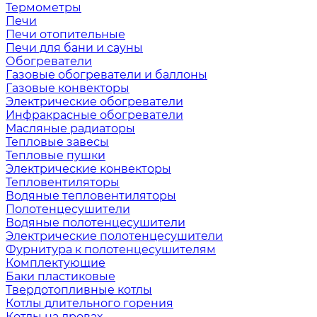
Термометры
Печи
Печи отопительные
Печи для бани и сауны
Обогреватели
Газовые обогреватели и баллоны
Газовые конвекторы
Электрические обогреватели
Инфракрасные обогреватели
Масляные радиаторы
Тепловые завесы
Тепловые пушки
Электрические конвекторы
Тепловентиляторы
Водяные тепловентиляторы
Полотенцесушители
Водяные полотенцесушители
Электрические полотенцесушители
Фурнитура к полотенцесушителям
Комплектующие
Баки пластиковые
Твердотопливные котлы
Котлы длительного горения
Котлы на дровах