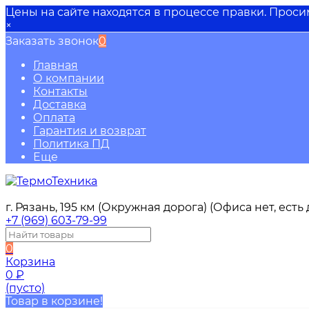
Цены на сайте находятся в процессе правки. Прос
×
Заказать звонок
0
Главная
О компании
Контакты
Доставка
Оплата
Гарантия и возврат
Политика ПД
Еще
г. Рязань, 195 км (Окружная дорога) (Офиса нет, ест
+7 (969) 603-79-99
0
Корзина
0
₽
(пусто)
Товар в корзине!