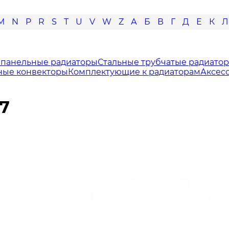
M
N
P
R
S
T
U
V
W
Z
А
Б
В
Г
Д
Е
К
Л
 панельные радиаторы
Стальные трубчатые радиато
ные конвекторы
Комплектующие к радиаторам
Аксес
7