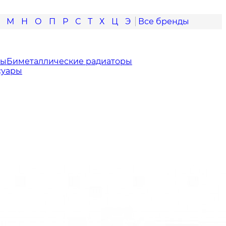
М
Н
О
П
Р
С
Т
Х
Ц
Э
ры
Биметаллические радиаторы
суары