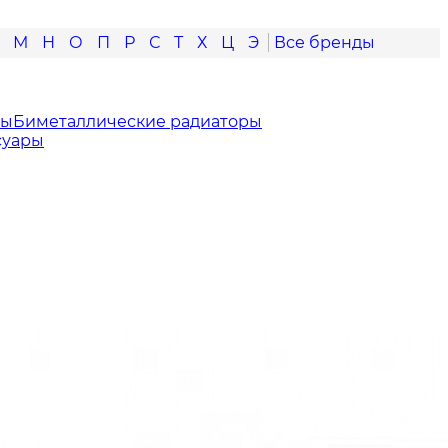
М
Н
О
П
Р
С
Т
Х
Ц
Э
ры
Биметаллические радиаторы
суары