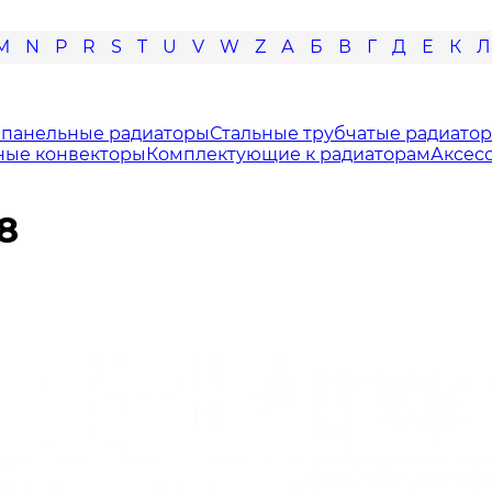
M
N
P
R
S
T
U
V
W
Z
А
Б
В
Г
Д
Е
К
Л
 панельные радиаторы
Стальные трубчатые радиато
ные конвекторы
Комплектующие к радиаторам
Аксес
8