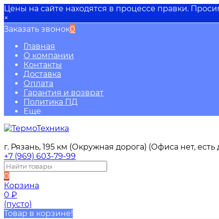
Цены на сайте находятся в процессе правки. Прос
×
Заказать звонок
0
Главная
О компании
Контакты
Доставка
Оплата
Гарантия и возврат
Политика ПД
Еще
г. Рязань, 195 км (Окружная дорога) (Офиса нет, ест
+7 (969) 603-79-99
0
Корзина
0
₽
(пусто)
Товар в корзине!