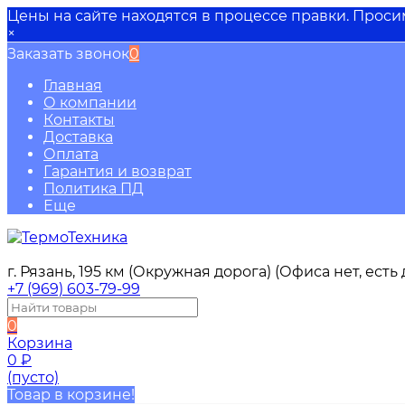
Цены на сайте находятся в процессе правки. Прос
×
Заказать звонок
0
Главная
О компании
Контакты
Доставка
Оплата
Гарантия и возврат
Политика ПД
Еще
г. Рязань, 195 км (Окружная дорога) (Офиса нет, ест
+7 (969) 603-79-99
0
Корзина
0
₽
(пусто)
Товар в корзине!