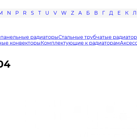
M
N
P
R
S
T
U
V
W
Z
А
Б
В
Г
Д
Е
К
Л
 панельные радиаторы
Стальные трубчатые радиато
ные конвекторы
Комплектующие к радиаторам
Аксес
04