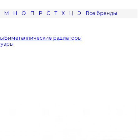
М
Н
О
П
Р
С
Т
Х
Ц
Э
ры
Биметаллические радиаторы
суары