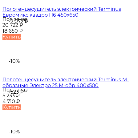
Полотенцесушитель электрический Terminus
Евромикс квадро П6 450х650
Под заказ
-2 072
₽
20 722
₽
18 650
₽
Купить
-10%
Полотенцесушитель электрический Terminus M-
образные Электро 25 М-обр 400х500
Под заказ
-523
₽
5 233
₽
4 710
₽
Купить
-10%