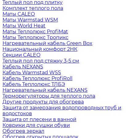
Теплый пол под плитку
Комплект теплого пола
Маты CALEO
Маты Warmstad WSM
Маты World Heat
Маты Теплолюкс ProfiMat
Маты Теплолюкс Тропикс
Нагревательный кабель Green Box
Национальный комфорт 2НК
Секции CALEO
Теплый пол под стяжку 3-5 см
Кабель NEXANS
Кабель Warmstad WSS
Кабель Теплолюкс ProfiRoll
Кабель Теплолюкс ТЛБЭ
Нагревательный кабель NEXANS
Терморегуляторы для теплого пола
Другие продукты для обогрева
Защита от замерзания водопроводных труб и
водостоков
Защита от плесени в ванной
Коврики для сушки обуви
Обогрев зеркал
Обогрев открытых площадок