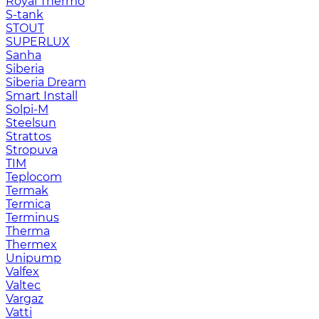
Royal Thermo
S-tank
STOUT
SUPERLUX
Sanha
Siberia
Siberia Dream
Smart Install
Solpi-M
Steelsun
Strattos
Stropuva
TIM
Teplocom
Termak
Termica
Terminus
Therma
Thermex
Unipump
Valfex
Valtec
Vargaz
Vatti