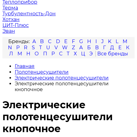
Теплоприбор
Терма
Турбулентность-Дон
Хотхан
ЦИТ-Плюс
Эван
A
B
C
D
E
F
G
H
I
J
K
L
M
N
P
R
S
T
U
V
W
Z
А
Б
В
Г
Д
Е
К
Л
М
Н
О
П
Р
С
Т
Х
Ц
Э
Главная
Полотенцесушители
Электрические полотенцесушители
Электрические полотенцесушители
кнопочное
Электрические
полотенцесушители
кнопочное