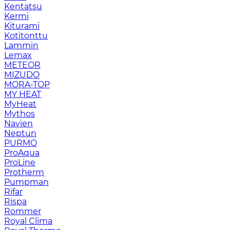
Kentatsu
Kermi
Kiturami
Kotitonttu
Lammin
Lemax
METEOR
MIZUDO
MORA-TOP
MY HEAT
MyHeat
Mythos
Navien
Neptun
PURMO
ProAqua
ProLine
Protherm
Pumpman
Rifar
Rispa
Rommer
Royal Clima