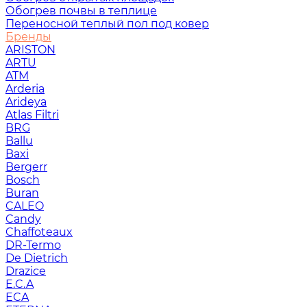
Обогрев почвы в теплице
Переносной теплый пол под ковер
Бренды
ARISTON
ARTU
ATM
Arderia
Arideya
Atlas Filtri
BRG
Ballu
Baxi
Bergerr
Bosch
Buran
CALEO
Candy
Chaffoteaux
DR-Termo
De Dietrich
Drazice
E.C.A
ECA