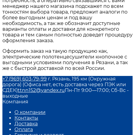
потребность, а оперативно связавшийся с вами
менеджер нашего магазина подскажет по всем
тонкостям выбора товара, предложит аналоги по
более выгодным ценам и под вашу
необходимость, а так же обозначит доступные
варианты оплаты и доставки для конкретного
товара и тем самым полностью доведет процедуру
оформления заказа.
Оформить заказ на такую продукцию как,
электрические полотенцесушители кнопочное
с
выгодными условиями получения в
Рязани
, а так
же с быстрой доставкой по всей России.
+7 (969) 603-79-99
г. Рязань, 195 км (Окружная
дорога) (Офиса нет, есть доставка через ПЭК или
СДЕК)
ttnn152@yandex.ru
Пн-Пт 9:00—17:00; Сб-Вс -
выходные
Компания
О компании
Контакты
Доставка
Оплата