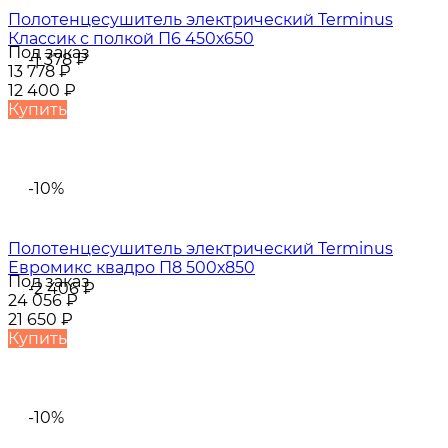
Полотенцесушитель электрический Terminus
Классик с полкой П6 450х650
Под заказ
-1 378
₽
13 778
₽
12 400
₽
Купить
-10%
Полотенцесушитель электрический Terminus
Евромикс квадро П8 500х850
Под заказ
-2 406
₽
24 056
₽
21 650
₽
Купить
-10%