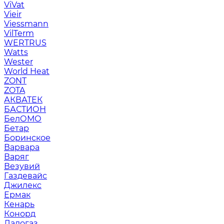
ViVat
Vieir
Viessmann
VilTerm
WERTRUS
Watts
Wester
World Heat
ZONT
ZOTA
АКВАТЕК
БАСТИОН
БелОМО
Бетар
Боринское
Варвара
Варяг
Везувий
Газдевайс
Джилекс
Ермак
Кенарь
Конорд
Ладогаз