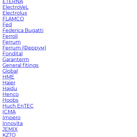
ETERNA
ElectroVeL
Electrolux
FLAMCO
Fed
Federica Bugatti
Ferroli
Ferrum
Ferrum (Феррум)
Fondital
Garanterm
General fitings
Global
HME
Haier
Hajdu
Henco
Hoobs
Huch EnTEC
ICMA
Impero
Innovita
JEMIX
KZTO