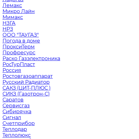
Лемакс
Микро Лайн
Мимакс
НЗГА
НРЗ
ООО "ТАУГАЗ"
Погода в доме
ПроксиТерм
Профресурс
Раско Газэлектроника
РосТурПласт
Россия
Ростовгазоаппарат
Русский Радиатор
САКЗ (ЦИТ-ПЛЮС )
СИКЗ (Газотрон-С)
Саратов
Сервисгаз
Сибирячка
Сигнал
Счетприбор
Теплодар
Теплолюкс