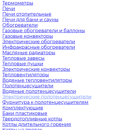
Термометры
Печи
Печи отопительные
Печи для бани и сауны
Обогреватели
Газовые обогреватели и баллоны
Газовые конвекторы
Электрические обогреватели
Инфракрасные обогреватели
Масляные радиаторы
Тепловые завесы
Тепловые пушки
Электрические конвекторы
Тепловентиляторы
Водяные тепловентиляторы
Полотенцесушители
Водяные полотенцесушители
Электрические полотенцесушители
Фурнитура к полотенцесушителям
Комплектующие
Баки пластиковые
Твердотопливные котлы
Котлы длительного горения
Котлы на дровах