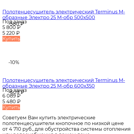
Полотенцесушитель электрический Terminus M-
образные Электро 25 М-обр 500х500
Под заказ
-580
₽
5 800
₽
5 220
₽
Купить
-10%
Полотенцесушитель электрический Terminus M-
образные Электро 25 М-обр 600х350
Под заказ
-609
₽
6 089
₽
5 480
₽
Купить
Советуем Вам купить
электрические
полотенцесушители кнопочное
по низкой цене
от
4 710 руб.
, для обустройства системы отопления