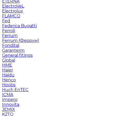
ETERNA
ElectroVeL
Electrolux
FLAMCO
Fed
Federica Bugatti
Ferroli
Ferrum
Ferrum (Феррум)
Fondital
Garanterm
General fitings
Global
HME
Haier
Hajdu
Henco
Hoobs
Huch EnTEC
ICMA
Impero
Innovita
JEMIX
KZTO