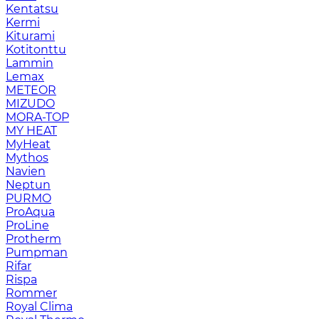
Kentatsu
Kermi
Kiturami
Kotitonttu
Lammin
Lemax
METEOR
MIZUDO
MORA-TOP
MY HEAT
MyHeat
Mythos
Navien
Neptun
PURMO
ProAqua
ProLine
Protherm
Pumpman
Rifar
Rispa
Rommer
Royal Clima