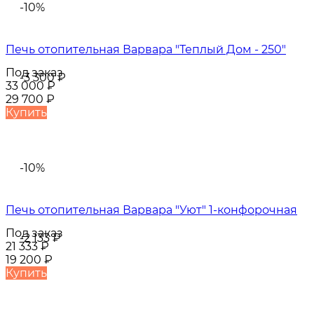
-10%
Печь отопительная Варвара "Теплый Дом - 250"
Под заказ
-3 300
₽
33 000
₽
29 700
₽
Купить
-10%
Печь отопительная Варвара "Уют" 1-конфорочная
Под заказ
-2 133
₽
21 333
₽
19 200
₽
Купить