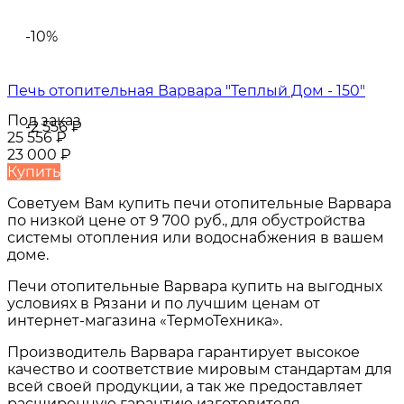
-10%
Печь отопительная Варвара "Теплый Дом - 150"
Под заказ
-2 556
₽
25 556
₽
23 000
₽
Купить
Советуем Вам купить
печи отопительные Варвара
по низкой цене от
9 700 руб.
, для обустройства
системы отопления или водоснабжения в вашем
доме.
Печи отопительные Варвара
купить на выгодных
условиях в
Рязани и по лучшим ценам от
интернет-магазина «ТермоТехника».
Производитель Варвара гарантирует высокое
качество и соответствие мировым стандартам для
всей своей продукции, а так же предоставляет
расширенную гарантию изготовителя,