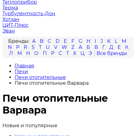
Теплоприбор
Терма
Турбулентность-Дон
Хотхан
ЦИТ-Плюс
Эван
A
B
C
D
E
F
G
H
I
J
K
L
M
N
P
R
S
T
U
V
W
Z
А
Б
В
Г
Д
Е
К
Л
М
Н
О
П
Р
С
Т
Х
Ц
Э
Главная
Печи
Печи отопительные
Печи отопительные Варвара
Печи отопительные
Варвара
Новые и популярные