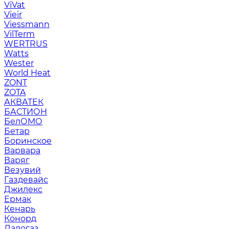
ViVat
Vieir
Viessmann
VilTerm
WERTRUS
Watts
Wester
World Heat
ZONT
ZOTA
АКВАТЕК
БАСТИОН
БелОМО
Бетар
Боринское
Варвара
Варяг
Везувий
Газдевайс
Джилекс
Ермак
Кенарь
Конорд
Ладогаз