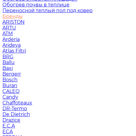
Обогрев почвы в теплице
Переносной теплый пол под ковер
Бренды
ARISTON
ARTU
ATM
Arderia
Arideya
Atlas Filtri
BRG
Ballu
Baxi
Bergerr
Bosch
Buran
CALEO
Candy
Chaffoteaux
DR-Termo
De Dietrich
Drazice
E.C.A
ECA