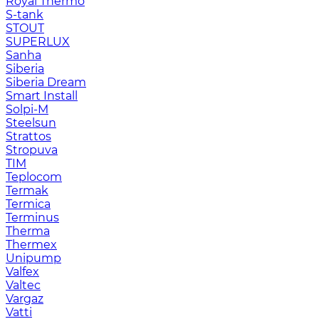
Royal Thermo
S-tank
STOUT
SUPERLUX
Sanha
Siberia
Siberia Dream
Smart Install
Solpi-M
Steelsun
Strattos
Stropuva
TIM
Teplocom
Termak
Termica
Terminus
Therma
Thermex
Unipump
Valfex
Valtec
Vargaz
Vatti