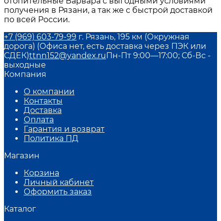
отопительные Варвара
с выгодными условиями
получения в
Рязани
, а так же с быстрой доставкой
по всей России.
+7 (969) 603-79-99
г. Рязань, 195 км (Окружная
дорога) (Офиса нет, есть доставка через ПЭК или
СДЕК)
ttnn152@yandex.ru
Пн-Пт 9:00—17:00; Сб-Вс -
выходные
Компания
О компании
Контакты
Доставка
Оплата
Гарантия и возврат
Политика ПД
Магазин
Корзина
Личный кабинет
Оформить заказ
Каталог