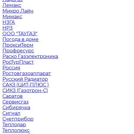
Лемакс
Микро Лайн
Мимакс
НЗГА
НРЗ
ООО "ТАУГАЗ"
Погода в доме
ПроксиТерм
Профресурс
Раско Газэлектроника
РосТурПласт
Россия
Ростовгазоаппарат
Русский Радиатор
САКЗ (ЦИТ-ПЛЮС )
СИКЗ (Газотрон-С)
Саратов
Сервисгаз
Сибирячка
Сигнал
Счетприбор
Теплодар
Теплолюкс