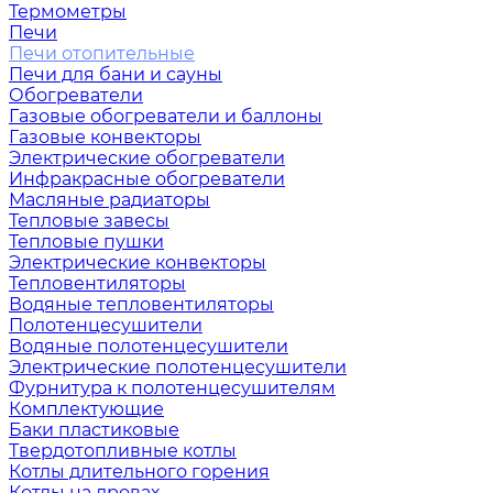
Термометры
Печи
Печи отопительные
Печи для бани и сауны
Обогреватели
Газовые обогреватели и баллоны
Газовые конвекторы
Электрические обогреватели
Инфракрасные обогреватели
Масляные радиаторы
Тепловые завесы
Тепловые пушки
Электрические конвекторы
Тепловентиляторы
Водяные тепловентиляторы
Полотенцесушители
Водяные полотенцесушители
Электрические полотенцесушители
Фурнитура к полотенцесушителям
Комплектующие
Баки пластиковые
Твердотопливные котлы
Котлы длительного горения
Котлы на дровах