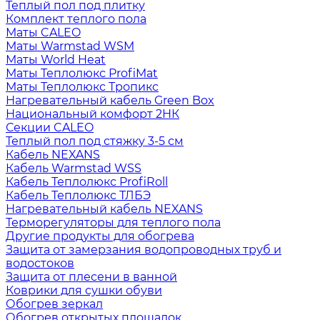
Теплый пол под плитку
Комплект теплого пола
Маты CALEO
Маты Warmstad WSM
Маты World Heat
Маты Теплолюкс ProfiMat
Маты Теплолюкс Тропикс
Нагревательный кабель Green Box
Национальный комфорт 2НК
Секции CALEO
Теплый пол под стяжку 3-5 см
Кабель NEXANS
Кабель Warmstad WSS
Кабель Теплолюкс ProfiRoll
Кабель Теплолюкс ТЛБЭ
Нагревательный кабель NEXANS
Терморегуляторы для теплого пола
Другие продукты для обогрева
Защита от замерзания водопроводных труб и
водостоков
Защита от плесени в ванной
Коврики для сушки обуви
Обогрев зеркал
Обогрев открытых площадок