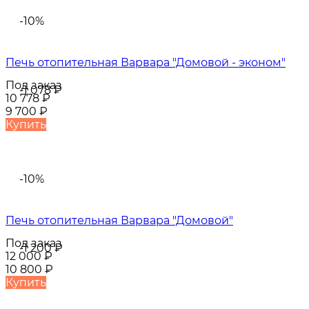
-10%
Печь отопительная Варвара "Домовой - эконом"
Под заказ
-1 078
₽
10 778
₽
9 700
₽
Купить
-10%
Печь отопительная Варвара "Домовой"
Под заказ
-1 200
₽
12 000
₽
10 800
₽
Купить