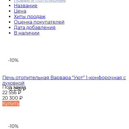
Новые и популярные
Название
Цена
Хиты продаж
Оценка покупателей
Дата добавления
В наличии
-10%
Печь отопительная Варвара "Уют" 1-конфорочная с
духовкой
Под заказ
-2 256
₽
22 556
₽
20 300
₽
Купить
-10%