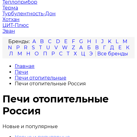
Теплоприбор
Терма
Турбулентность-Дон
Хотхан
ЦИТ-Плюс
Эван
A
B
C
D
E
F
G
H
I
J
K
L
M
N
P
R
S
T
U
V
W
Z
А
Б
В
Г
Д
Е
К
Л
М
Н
О
П
Р
С
Т
Х
Ц
Э
Главная
Печи
Печи отопительные
Печи отопительные Россия
Печи отопительные
Россия
Новые и популярные