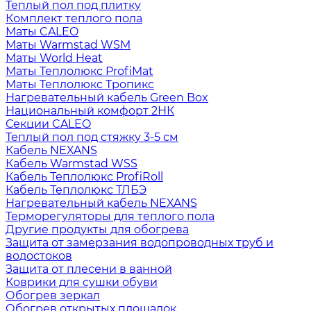
Теплый пол под плитку
Комплект теплого пола
Маты CALEO
Маты Warmstad WSM
Маты World Heat
Маты Теплолюкс ProfiMat
Маты Теплолюкс Тропикс
Нагревательный кабель Green Box
Национальный комфорт 2НК
Секции CALEO
Теплый пол под стяжку 3-5 см
Кабель NEXANS
Кабель Warmstad WSS
Кабель Теплолюкс ProfiRoll
Кабель Теплолюкс ТЛБЭ
Нагревательный кабель NEXANS
Терморегуляторы для теплого пола
Другие продукты для обогрева
Защита от замерзания водопроводных труб и
водостоков
Защита от плесени в ванной
Коврики для сушки обуви
Обогрев зеркал
Обогрев открытых площадок