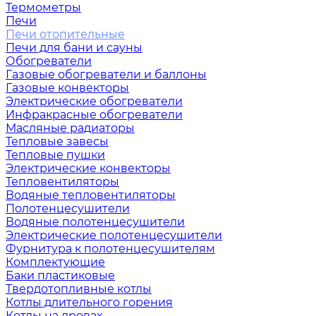
Термометры
Печи
Печи отопительные
Печи для бани и сауны
Обогреватели
Газовые обогреватели и баллоны
Газовые конвекторы
Электрические обогреватели
Инфракрасные обогреватели
Масляные радиаторы
Тепловые завесы
Тепловые пушки
Электрические конвекторы
Тепловентиляторы
Водяные тепловентиляторы
Полотенцесушители
Водяные полотенцесушители
Электрические полотенцесушители
Фурнитура к полотенцесушителям
Комплектующие
Баки пластиковые
Твердотопливные котлы
Котлы длительного горения
Котлы на дровах