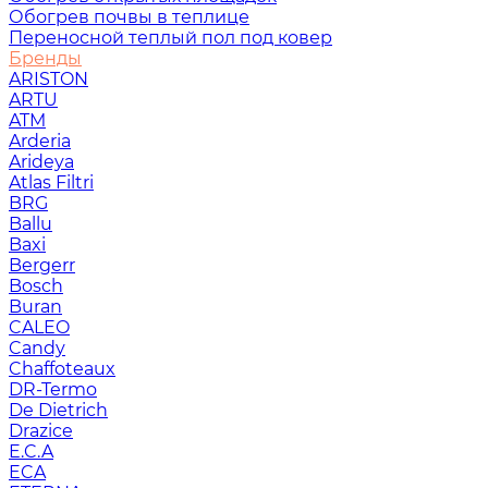
Обогрев почвы в теплице
Переносной теплый пол под ковер
Бренды
ARISTON
ARTU
ATM
Arderia
Arideya
Atlas Filtri
BRG
Ballu
Baxi
Bergerr
Bosch
Buran
CALEO
Candy
Chaffoteaux
DR-Termo
De Dietrich
Drazice
E.C.A
ECA