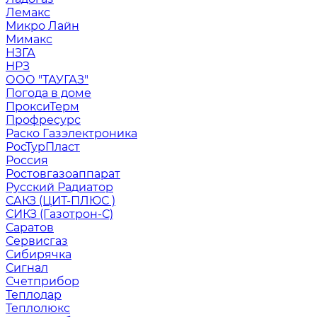
Лемакс
Микро Лайн
Мимакс
НЗГА
НРЗ
ООО "ТАУГАЗ"
Погода в доме
ПроксиТерм
Профресурс
Раско Газэлектроника
РосТурПласт
Россия
Ростовгазоаппарат
Русский Радиатор
САКЗ (ЦИТ-ПЛЮС )
СИКЗ (Газотрон-С)
Саратов
Сервисгаз
Сибирячка
Сигнал
Счетприбор
Теплодар
Теплолюкс