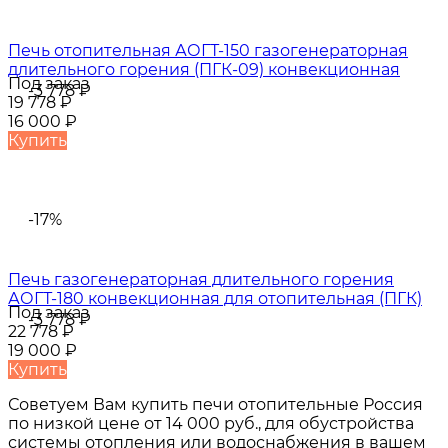
Печь отопительная АОГТ-150 газогенераторная
длительного горения (ПГК-09) конвекционная
Под заказ
-3 778
₽
19 778
₽
16 000
₽
Купить
-17%
Печь газогенераторная длительного горения
АОГТ-180 конвекционная для отопительная (ПГК)
Под заказ
-3 778
₽
22 778
₽
19 000
₽
Купить
Советуем Вам купить
печи отопительные Россия
по низкой цене от
14 000 руб.
, для обустройства
системы отопления или водоснабжения в вашем