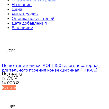
Новые и популярные
Название
Цена
Хиты продаж
Оценка покупателей
Дата добавления
В наличии
-21%
Печь отопительная АОГТ-100 газогенераторная
длительного горения конвекционная (ПГК-06)
Под заказ
-3 778
₽
17 778
₽
14 000
₽
Купить
-19%