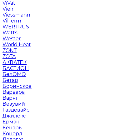
ViVat
Vieir
Viessmann
VilTerm
WERTRUS
Watts
Wester
World Heat
ZONT
ZOTA
АКВАТЕК
БАСТИОН
БелОМО
Бетар
Боринское
Варвара
Варяг
Везувий
Газдевайс
Джилекс
Ермак
Кенарь
Конорд
Ладогаз