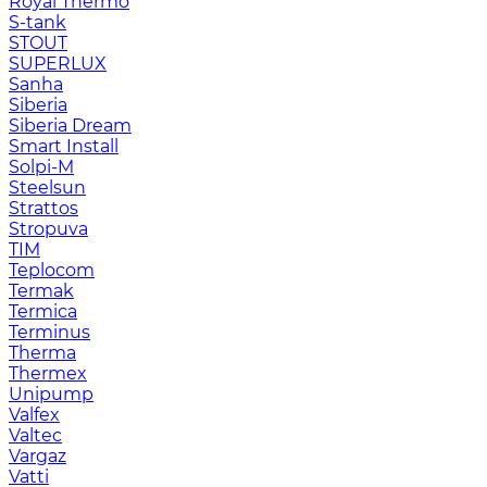
Royal Thermo
S-tank
STOUT
SUPERLUX
Sanha
Siberia
Siberia Dream
Smart Install
Solpi-M
Steelsun
Strattos
Stropuva
TIM
Teplocom
Termak
Termica
Terminus
Therma
Thermex
Unipump
Valfex
Valtec
Vargaz
Vatti