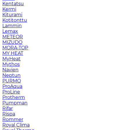
Kentatsu
Kermi
Kiturami
Kotitonttu
Lammin
Lemax
METEOR
MIZUDO
MORA-TOP
MY HEAT
MyHeat
Mythos
Navien
Neptun
PURMO
ProAqua
ProLine
Protherm
Pumpman
Rifar
Rispa
Rommer
Royal Clima