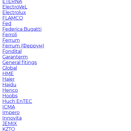
ETERNA
ElectroVeL
Electrolux
FLAMCO
Fed
Federica Bugatti
Ferroli
Ferrum
Ferrum (Феррум)
Fondital
Garanterm
General fitings
Global
HME
Haier
Hajdu
Henco
Hoobs
Huch EnTEC
ICMA
Impero
Innovita
JEMIX
KZTO