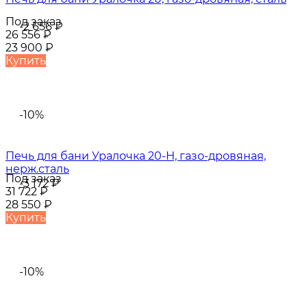
Под заказ
-2 656
₽
26 556
₽
23 900
₽
Купить
-10%
Печь для бани Уралочка 20-Н, газо-дровяная,
нерж.сталь
Под заказ
-3 172
₽
31 722
₽
28 550
₽
Купить
-10%