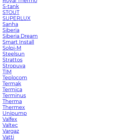
Royal Thermo
S-tank
STOUT
SUPERLUX
Sanha
Siberia
Siberia Dream
Smart Install
Solpi-M
Steelsun
Strattos
Stropuva
TIM
Teplocom
Termak
Termica
Terminus
Therma
Thermex
Unipump
Valfex
Valtec
Vargaz
Vatti