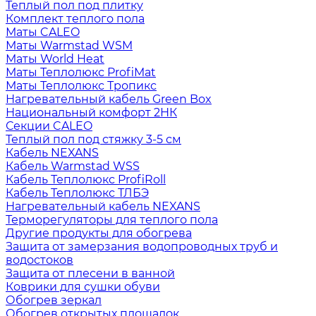
Теплый пол под плитку
Комплект теплого пола
Маты CALEO
Маты Warmstad WSM
Маты World Heat
Маты Теплолюкс ProfiMat
Маты Теплолюкс Тропикс
Нагревательный кабель Green Box
Национальный комфорт 2НК
Секции CALEO
Теплый пол под стяжку 3-5 см
Кабель NEXANS
Кабель Warmstad WSS
Кабель Теплолюкс ProfiRoll
Кабель Теплолюкс ТЛБЭ
Нагревательный кабель NEXANS
Терморегуляторы для теплого пола
Другие продукты для обогрева
Защита от замерзания водопроводных труб и
водостоков
Защита от плесени в ванной
Коврики для сушки обуви
Обогрев зеркал
Обогрев открытых площадок