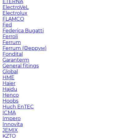
ETERNA
ElectroVeL
Electrolux
FLAMCO
Fed
Federica Bugatti
Ferroli
Ferrum
Ferrum (Феррум)
Fondital
Garanterm
General fitings
Global
HME
Haier
Hajdu
Henco
Hoobs
Huch EnTEC
ICMA
Impero
Innovita
JEMIX
KZTO