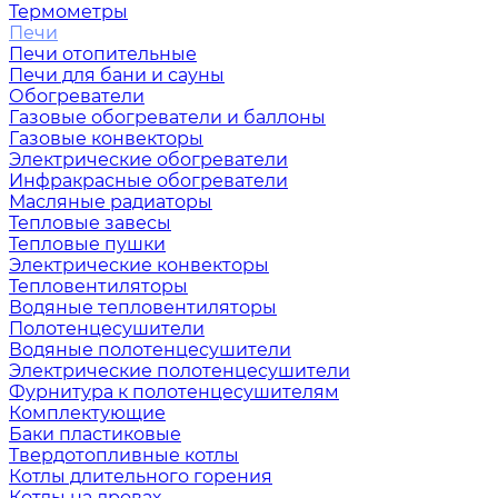
Термометры
Печи
Печи отопительные
Печи для бани и сауны
Обогреватели
Газовые обогреватели и баллоны
Газовые конвекторы
Электрические обогреватели
Инфракрасные обогреватели
Масляные радиаторы
Тепловые завесы
Тепловые пушки
Электрические конвекторы
Тепловентиляторы
Водяные тепловентиляторы
Полотенцесушители
Водяные полотенцесушители
Электрические полотенцесушители
Фурнитура к полотенцесушителям
Комплектующие
Баки пластиковые
Твердотопливные котлы
Котлы длительного горения
Котлы на дровах