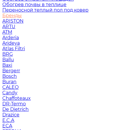
Обогрев почвы в теплице
Переносной теплый пол под ковер
Бренды
ARISTON
ARTU
ATM
Arderia
Arideya
Atlas Filtri
BRG
Ballu
Baxi
Bergerr
Bosch
Buran
CALEO
Candy
Chaffoteaux
DR-Termo
De Dietrich
Drazice
E.C.A
ECA