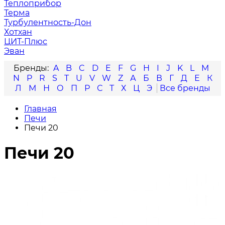
Теплоприбор
Терма
Турбулентность-Дон
Хотхан
ЦИТ-Плюс
Эван
A
B
C
D
E
F
G
H
I
J
K
L
M
N
P
R
S
T
U
V
W
Z
А
Б
В
Г
Д
Е
К
Л
М
Н
О
П
Р
С
Т
Х
Ц
Э
Главная
Печи
Печи 20
Печи 20