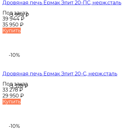
Дровяная печь Ермак Элит 20-ПС, нерж.сталь
Под заказ
-3 994
₽
39 944
₽
35 950
₽
Купить
-10%
Дровяная печь Ермак Элит 20-С, нерж.сталь
Под заказ
-3 328
₽
33 278
₽
29 950
₽
Купить
-10%