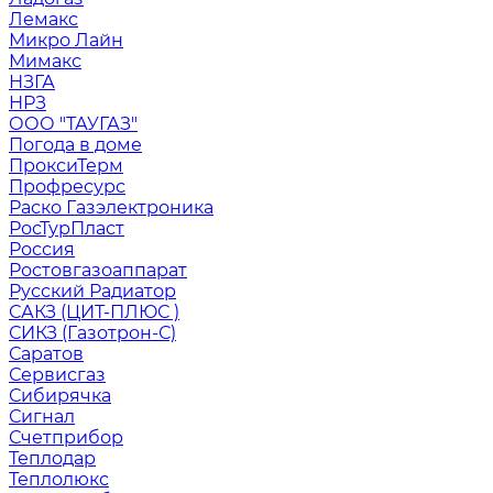
Лемакс
Микро Лайн
Мимакс
НЗГА
НРЗ
ООО "ТАУГАЗ"
Погода в доме
ПроксиТерм
Профресурс
Раско Газэлектроника
РосТурПласт
Россия
Ростовгазоаппарат
Русский Радиатор
САКЗ (ЦИТ-ПЛЮС )
СИКЗ (Газотрон-С)
Саратов
Сервисгаз
Сибирячка
Сигнал
Счетприбор
Теплодар
Теплолюкс