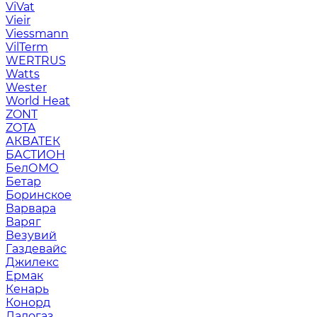
ViVat
Vieir
Viessmann
VilTerm
WERTRUS
Watts
Wester
World Heat
ZONT
ZOTA
АКВАТЕК
БАСТИОН
БелОМО
Бетар
Боринское
Варвара
Варяг
Везувий
Газдевайс
Джилекс
Ермак
Кенарь
Конорд
Ладогаз