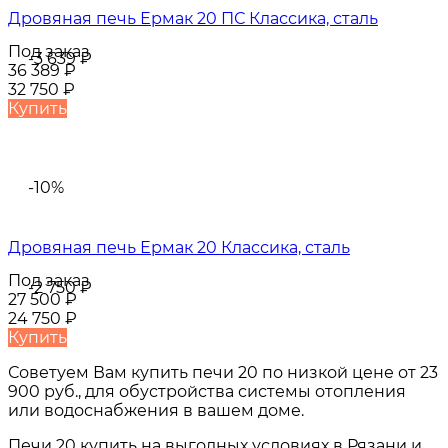
Дровяная печь Ермак 20 ПС Классика, сталь
Под заказ
-3 639
₽
36 389
₽
32 750
₽
Купить
-10%
Дровяная печь Ермак 20 Классика, сталь
Под заказ
-2 750
₽
27 500
₽
24 750
₽
Купить
Советуем Вам купить
печи 20
по низкой цене от
23
900 руб.
, для обустройства системы отопления
или водоснабжения в вашем доме.
Печи 20
купить на выгодных условиях в
Рязани и