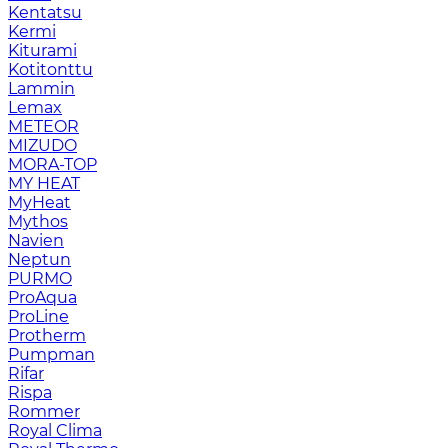
Kentatsu
Kermi
Kiturami
Kotitonttu
Lammin
Lemax
METEOR
MIZUDO
MORA-TOP
MY HEAT
MyHeat
Mythos
Navien
Neptun
PURMO
ProAqua
ProLine
Protherm
Pumpman
Rifar
Rispa
Rommer
Royal Clima