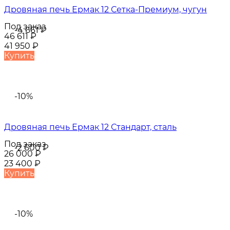
Дровяная печь Ермак 12 Сетка-Премиум, чугун
Под заказ
-4 661
₽
46 611
₽
41 950
₽
Купить
-10%
Дровяная печь Ермак 12 Стандарт, сталь
Под заказ
-2 600
₽
26 000
₽
23 400
₽
Купить
-10%