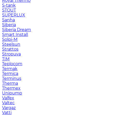
Royal Thermo
S-tank
STOUT
SUPERLUX
Sanha
Siberia
Siberia Dream
Smart Install
Solpi-M
Steelsun
Strattos
Stropuva
TIM
Teplocom
Termak
Termica
Terminus
Therma
Thermex
Unipump
Valfex
Valtec
Vargaz
Vatti