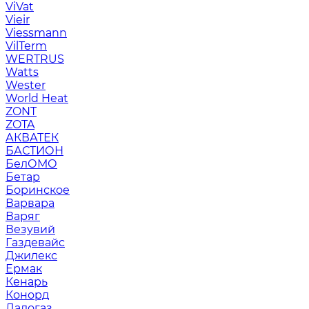
ViVat
Vieir
Viessmann
VilTerm
WERTRUS
Watts
Wester
World Heat
ZONT
ZOTA
АКВАТЕК
БАСТИОН
БелОМО
Бетар
Боринское
Варвара
Варяг
Везувий
Газдевайс
Джилекс
Ермак
Кенарь
Конорд
Ладогаз