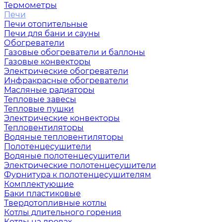
Термометры
Печи
Печи отопительные
Печи для бани и сауны
Обогреватели
Газовые обогреватели и баллоны
Газовые конвекторы
Электрические обогреватели
Инфракрасные обогреватели
Масляные радиаторы
Тепловые завесы
Тепловые пушки
Электрические конвекторы
Тепловентиляторы
Водяные тепловентиляторы
Полотенцесушители
Водяные полотенцесушители
Электрические полотенцесушители
Фурнитура к полотенцесушителям
Комплектующие
Баки пластиковые
Твердотопливные котлы
Котлы длительного горения
Котлы на дровах