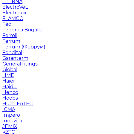
ETERNA
ElectroVeL
Electrolux
FLAMCO
Fed
Federica Bugatti
Ferroli
Ferrum
Ferrum (Феррум)
Fondital
Garanterm
General fitings
Global
HME
Haier
Hajdu
Henco
Hoobs
Huch EnTEC
ICMA
Impero
Innovita
JEMIX
KZTO