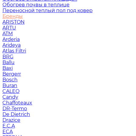
Обогрев почвы в теплице
Переносной теплый пол под ковер
Бренды
ARISTON
ARTU
ATM
Arderia
Arideya
Atlas Filtri
BRG
Ballu
Baxi
Bergerr
Bosch
Buran
CALEO
Candy
Chaffoteaux
DR-Termo
De Dietrich
Drazice
E.C.A
ECA