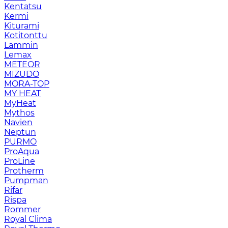
Kentatsu
Kermi
Kiturami
Kotitonttu
Lammin
Lemax
METEOR
MIZUDO
MORA-TOP
MY HEAT
MyHeat
Mythos
Navien
Neptun
PURMO
ProAqua
ProLine
Protherm
Pumpman
Rifar
Rispa
Rommer
Royal Clima