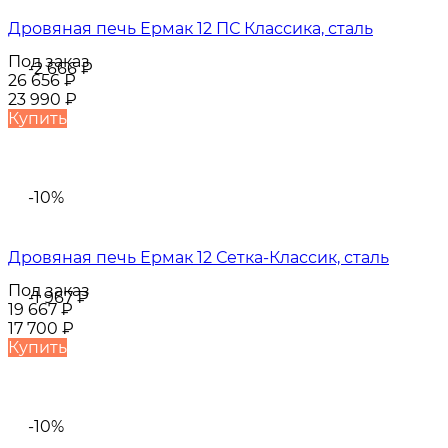
Дровяная печь Ермак 12 ПС Классика, сталь
Под заказ
-2 666
₽
26 656
₽
23 990
₽
Купить
-10%
Дровяная печь Ермак 12 Сетка-Классик, сталь
Под заказ
-1 967
₽
19 667
₽
17 700
₽
Купить
-10%