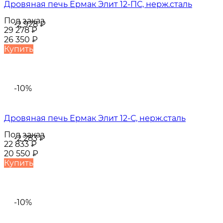
Дровяная печь Ермак Элит 12-ПС, нерж.сталь
Под заказ
-2 928
₽
29 278
₽
26 350
₽
Купить
-10%
Дровяная печь Ермак Элит 12-С, нерж.сталь
Под заказ
-2 283
₽
22 833
₽
20 550
₽
Купить
-10%