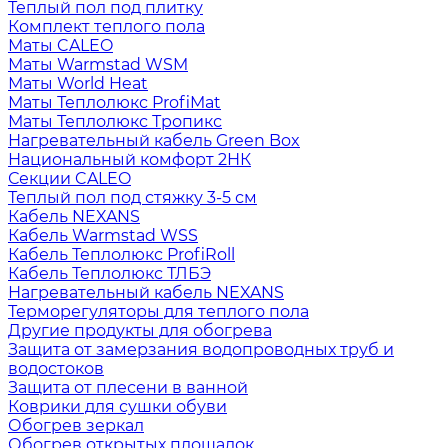
Теплый пол под плитку
Комплект теплого пола
Маты CALEO
Маты Warmstad WSM
Маты World Heat
Маты Теплолюкс ProfiMat
Маты Теплолюкс Тропикс
Нагревательный кабель Green Box
Национальный комфорт 2НК
Секции CALEO
Теплый пол под стяжку 3-5 см
Кабель NEXANS
Кабель Warmstad WSS
Кабель Теплолюкс ProfiRoll
Кабель Теплолюкс ТЛБЭ
Нагревательный кабель NEXANS
Терморегуляторы для теплого пола
Другие продукты для обогрева
Защита от замерзания водопроводных труб и
водостоков
Защита от плесени в ванной
Коврики для сушки обуви
Обогрев зеркал
Обогрев открытых площадок