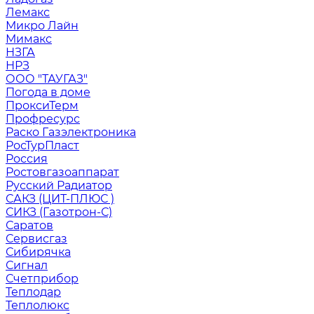
Лемакс
Микро Лайн
Мимакс
НЗГА
НРЗ
ООО "ТАУГАЗ"
Погода в доме
ПроксиТерм
Профресурс
Раско Газэлектроника
РосТурПласт
Россия
Ростовгазоаппарат
Русский Радиатор
САКЗ (ЦИТ-ПЛЮС )
СИКЗ (Газотрон-С)
Саратов
Сервисгаз
Сибирячка
Сигнал
Счетприбор
Теплодар
Теплолюкс