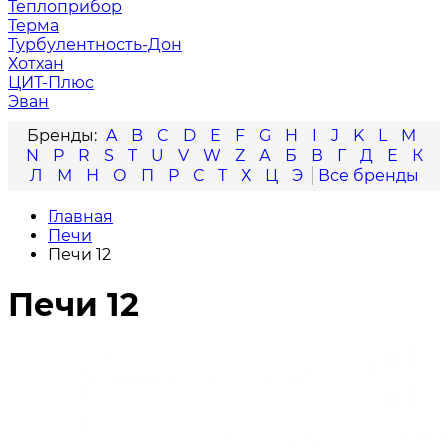
Теплоприбор
Терма
Турбулентность-Дон
Хотхан
ЦИТ-Плюс
Эван
A
B
C
D
E
F
G
H
I
J
K
L
M
N
P
R
S
T
U
V
W
Z
А
Б
В
Г
Д
Е
К
Л
М
Н
О
П
Р
С
Т
Х
Ц
Э
Главная
Печи
Печи 12
Печи 12