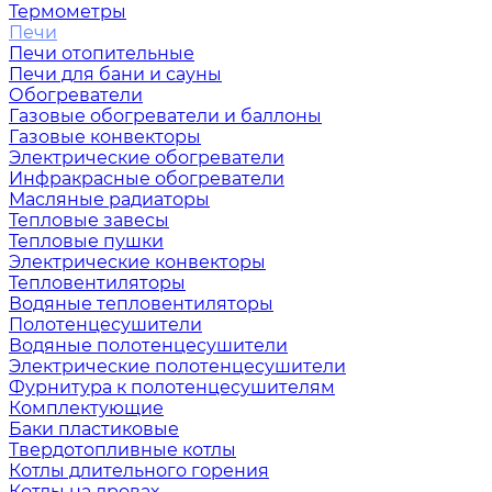
Термометры
Печи
Печи отопительные
Печи для бани и сауны
Обогреватели
Газовые обогреватели и баллоны
Газовые конвекторы
Электрические обогреватели
Инфракрасные обогреватели
Масляные радиаторы
Тепловые завесы
Тепловые пушки
Электрические конвекторы
Тепловентиляторы
Водяные тепловентиляторы
Полотенцесушители
Водяные полотенцесушители
Электрические полотенцесушители
Фурнитура к полотенцесушителям
Комплектующие
Баки пластиковые
Твердотопливные котлы
Котлы длительного горения
Котлы на дровах