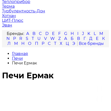
Теплоприбор
Терма
Турбулентность-Дон
Хотхан
ЦИТ-Плюс
Эван
A
B
C
D
E
F
G
H
I
J
K
L
M
N
P
R
S
T
U
V
W
Z
А
Б
В
Г
Д
Е
К
Л
М
Н
О
П
Р
С
Т
Х
Ц
Э
Главная
Печи
Печи Ермак
Печи Ермак