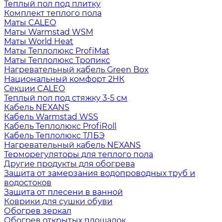
Теплый пол под плитку
Комплект теплого пола
Маты CALEO
Маты Warmstad WSM
Маты World Heat
Маты Теплолюкс ProfiMat
Маты Теплолюкс Тропикс
Нагревательный кабель Green Box
Национальный комфорт 2НК
Секции CALEO
Теплый пол под стяжку 3-5 см
Кабель NEXANS
Кабель Warmstad WSS
Кабель Теплолюкс ProfiRoll
Кабель Теплолюкс ТЛБЭ
Нагревательный кабель NEXANS
Терморегуляторы для теплого пола
Другие продукты для обогрева
Защита от замерзания водопроводных труб и
водостоков
Защита от плесени в ванной
Коврики для сушки обуви
Обогрев зеркал
Обогрев открытых площадок