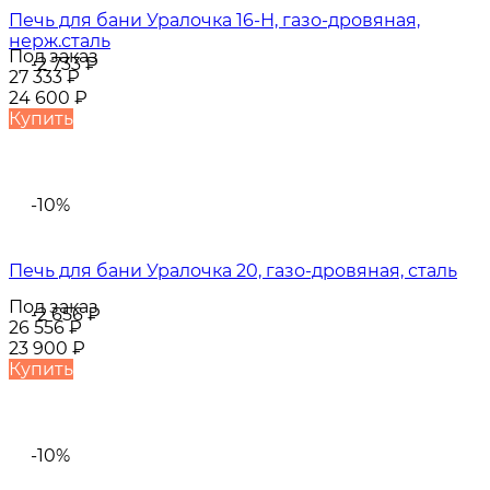
Печь для бани Уралочка 16-Н, газо-дровяная,
нерж.сталь
Под заказ
-2 733
₽
27 333
₽
24 600
₽
Купить
-10%
Печь для бани Уралочка 20, газо-дровяная, сталь
Под заказ
-2 656
₽
26 556
₽
23 900
₽
Купить
-10%