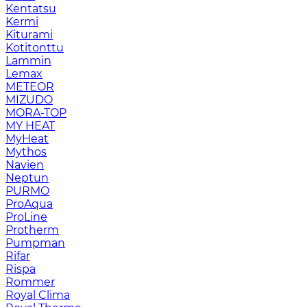
Kentatsu
Kermi
Kiturami
Kotitonttu
Lammin
Lemax
METEOR
MIZUDO
MORA-TOP
MY HEAT
MyHeat
Mythos
Navien
Neptun
PURMO
ProAqua
ProLine
Protherm
Pumpman
Rifar
Rispa
Rommer
Royal Clima