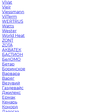
ViVat
Vieir
Viessmann
VilTerm
WERTRUS
Watts
Wester
World Heat
ZONT
ZOTA
АКВАТЕК
БАСТИОН
БелОМО
Бетар
Боринское
Варвара
Варяг
Везувий
Газдевайс
Джилекс
Ермак
Кенарь
Конорд
Ладогаз