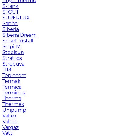
Royal Thermo
S-tank
STOUT
SUPERLUX
Sanha
Siberia
Siberia Dream
Smart Install
Solpi-M
Steelsun
Strattos
Stropuva
TIM
Teplocom
Termak
Termica
Terminus
Therma
Thermex
Unipump
Valfex
Valtec
Vargaz
Vatti