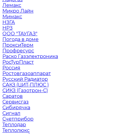
Лемакс
Микро Лайн
Мимакс
НЗГА
НРЗ
ООО "ТАУГАЗ"
Погода в доме
ПроксиТерм
Профресурс
Раско Газэлектроника
РосТурПласт
Россия
Ростовгазоаппарат
Русский Радиатор
САКЗ (ЦИТ-ПЛЮС )
СИКЗ (Газотрон-С)
Саратов
Сервисгаз
Сибирячка
Сигнал
Счетприбор
Теплодар
Теплолюкс