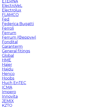
ETERNA
ElectroVeL
Electrolux
FLAMCO
Fed
Federica Bugatti
Ferroli
Ferrum
Ferrum (Феррум)
Fondital
Garanterm
General fitings
Global
HME
Haier
Hajdu
Henco
Hoobs
Huch EnTEC
ICMA
Impero
Innovita
JEMIX
KZTO