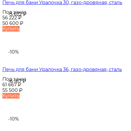
Печь для бани Уралочка 30, газо-дровяная, сталь
Под заказ
-5 622
₽
56 222
₽
50 600
₽
Купить
-10%
Печь для бани Уралочка 36, газо-дровяная, сталь
Под заказ
-6 167
₽
61 667
₽
55 500
₽
Купить
-10%