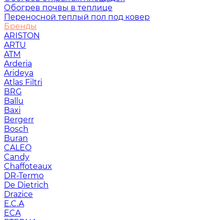
Обогрев почвы в теплице
Переносной теплый пол под ковер
Бренды
ARISTON
ARTU
ATM
Arderia
Arideya
Atlas Filtri
BRG
Ballu
Baxi
Bergerr
Bosch
Buran
CALEO
Candy
Chaffoteaux
DR-Termo
De Dietrich
Drazice
E.C.A
ECA