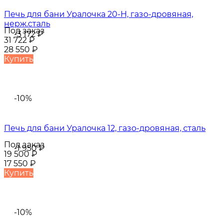
Печь для бани Уралочка 20-Н, газо-дровяная,
нерж.сталь
Под заказ
-3 172
₽
31 722
₽
28 550
₽
Купить
-10%
Печь для бани Уралочка 12, газо-дровяная, сталь
Под заказ
-1 950
₽
19 500
₽
17 550
₽
Купить
-10%