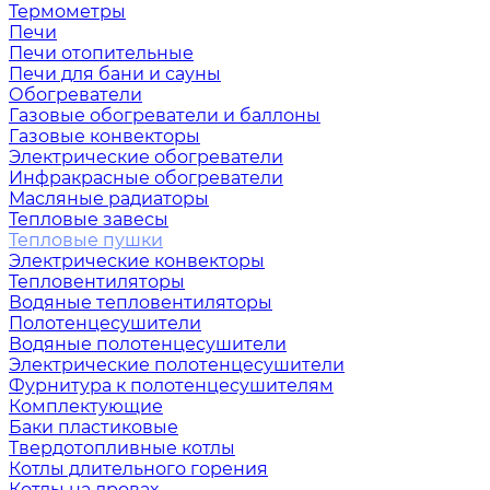
Термометры
Печи
Печи отопительные
Печи для бани и сауны
Обогреватели
Газовые обогреватели и баллоны
Газовые конвекторы
Электрические обогреватели
Инфракрасные обогреватели
Масляные радиаторы
Тепловые завесы
Тепловые пушки
Электрические конвекторы
Тепловентиляторы
Водяные тепловентиляторы
Полотенцесушители
Водяные полотенцесушители
Электрические полотенцесушители
Фурнитура к полотенцесушителям
Комплектующие
Баки пластиковые
Твердотопливные котлы
Котлы длительного горения
Котлы на дровах