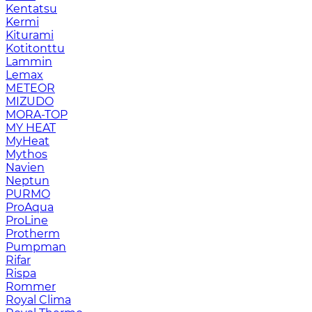
Kentatsu
Kermi
Kiturami
Kotitonttu
Lammin
Lemax
METEOR
MIZUDO
MORA-TOP
MY HEAT
MyHeat
Mythos
Navien
Neptun
PURMO
ProAqua
ProLine
Protherm
Pumpman
Rifar
Rispa
Rommer
Royal Clima