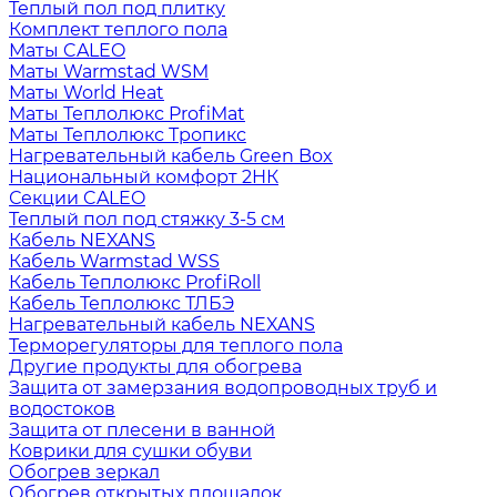
Теплый пол под плитку
Комплект теплого пола
Маты CALEO
Маты Warmstad WSM
Маты World Heat
Маты Теплолюкс ProfiMat
Маты Теплолюкс Тропикс
Нагревательный кабель Green Box
Национальный комфорт 2НК
Секции CALEO
Теплый пол под стяжку 3-5 см
Кабель NEXANS
Кабель Warmstad WSS
Кабель Теплолюкс ProfiRoll
Кабель Теплолюкс ТЛБЭ
Нагревательный кабель NEXANS
Терморегуляторы для теплого пола
Другие продукты для обогрева
Защита от замерзания водопроводных труб и
водостоков
Защита от плесени в ванной
Коврики для сушки обуви
Обогрев зеркал
Обогрев открытых площадок