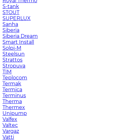
Royal Thermo
S-tank
STOUT
SUPERLUX
Sanha
Siberia
Siberia Dream
Smart Install
Solpi-M
Steelsun
Strattos
Stropuva
TIM
Teplocom
Termak
Termica
Terminus
Therma
Thermex
Unipump
Valfex
Valtec
Vargaz
Vatti