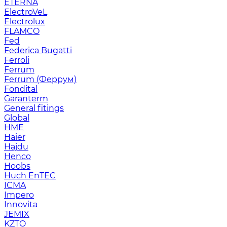
ETERNA
ElectroVeL
Electrolux
FLAMCO
Fed
Federica Bugatti
Ferroli
Ferrum
Ferrum (Феррум)
Fondital
Garanterm
General fitings
Global
HME
Haier
Hajdu
Henco
Hoobs
Huch EnTEC
ICMA
Impero
Innovita
JEMIX
KZTO