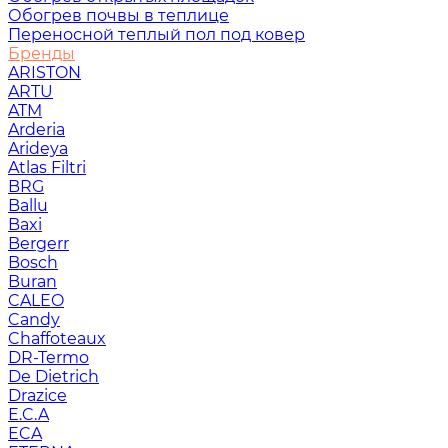
Обогрев почвы в теплице
Переносной теплый пол под ковер
Бренды
ARISTON
ARTU
ATM
Arderia
Arideya
Atlas Filtri
BRG
Ballu
Baxi
Bergerr
Bosch
Buran
CALEO
Candy
Chaffoteaux
DR-Termo
De Dietrich
Drazice
E.C.A
ECA