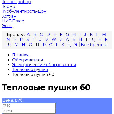
Теплоприбор
Терма
Турбулентность-Дон
Хотхан
ЦИТ-Плюс
Эван
A
B
C
D
E
F
G
H
I
J
K
L
M
N
P
R
S
T
U
V
W
Z
А
Б
В
Г
Д
Е
К
Л
М
Н
О
П
Р
С
Т
Х
Ц
Э
Главная
Обогреватели
Электрические обогреватели
Тепловые пушки
Тепловые пушки 60
Тепловые пушки 60
Цена, руб.
—