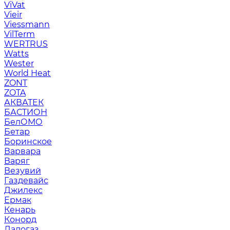
ViVat
Vieir
Viessmann
VilTerm
WERTRUS
Watts
Wester
World Heat
ZONT
ZOTA
АКВАТЕК
БАСТИОН
БелОМО
Бетар
Боринское
Варвара
Варяг
Везувий
Газдевайс
Джилекс
Ермак
Кенарь
Конорд
Ладогаз