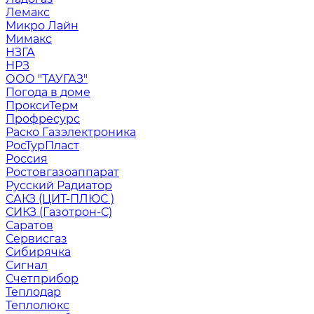
Лемакс
Микро Лайн
Мимакс
НЗГА
НРЗ
ООО "ТАУГАЗ"
Погода в доме
ПроксиТерм
Профресурс
Раско Газэлектроника
РосТурПласт
Россия
Ростовгазоаппарат
Русский Радиатор
САКЗ (ЦИТ-ПЛЮС )
СИКЗ (Газотрон-С)
Саратов
Сервисгаз
Сибирячка
Сигнал
Счетприбор
Теплодар
Теплолюкс