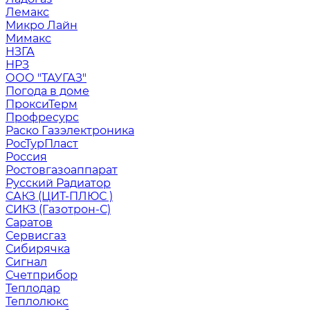
Лемакс
Микро Лайн
Мимакс
НЗГА
НРЗ
ООО "ТАУГАЗ"
Погода в доме
ПроксиТерм
Профресурс
Раско Газэлектроника
РосТурПласт
Россия
Ростовгазоаппарат
Русский Радиатор
САКЗ (ЦИТ-ПЛЮС )
СИКЗ (Газотрон-С)
Саратов
Сервисгаз
Сибирячка
Сигнал
Счетприбор
Теплодар
Теплолюкс