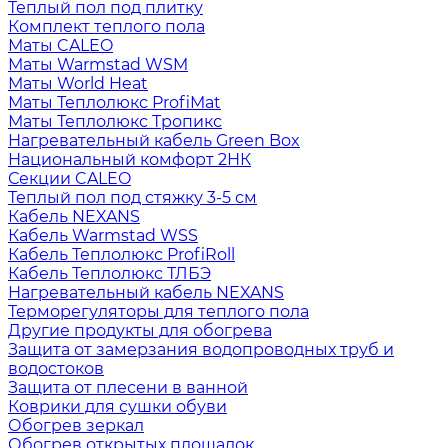
Теплый пол под плитку
Комплект теплого пола
Маты CALEO
Маты Warmstad WSM
Маты World Heat
Маты Теплолюкс ProfiMat
Маты Теплолюкс Тропикс
Нагревательный кабель Green Box
Национальный комфорт 2НК
Секции CALEO
Теплый пол под стяжку 3-5 см
Кабель NEXANS
Кабель Warmstad WSS
Кабель Теплолюкс ProfiRoll
Кабель Теплолюкс ТЛБЭ
Нагревательный кабель NEXANS
Терморегуляторы для теплого пола
Другие продукты для обогрева
Защита от замерзания водопроводных труб и
водостоков
Защита от плесени в ванной
Коврики для сушки обуви
Обогрев зеркал
Обогрев открытых площадок