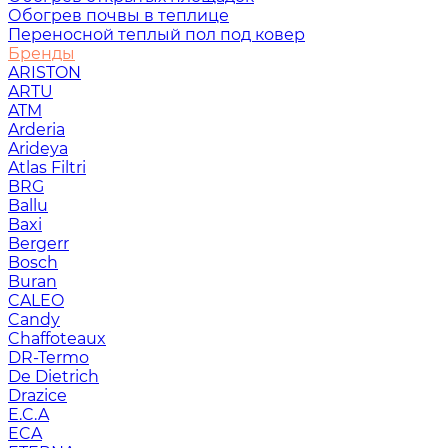
Обогрев почвы в теплице
Переносной теплый пол под ковер
Бренды
ARISTON
ARTU
ATM
Arderia
Arideya
Atlas Filtri
BRG
Ballu
Baxi
Bergerr
Bosch
Buran
CALEO
Candy
Chaffoteaux
DR-Termo
De Dietrich
Drazice
E.C.A
ECA