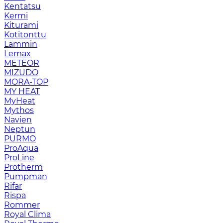
Kentatsu
Kermi
Kiturami
Kotitonttu
Lammin
Lemax
METEOR
MIZUDO
MORA-TOP
MY HEAT
MyHeat
Mythos
Navien
Neptun
PURMO
ProAqua
ProLine
Protherm
Pumpman
Rifar
Rispa
Rommer
Royal Clima