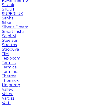
Royal Thermo
S-tank
STOUT
SUPERLUX
Sanha
Siberia
Siberia Dream
Smart Install
Solpi-M
Steelsun
Strattos
Stropuva
TIM
Teplocom
Termak
Termica
Terminus
Therma
Thermex
Unipump
Valfex
Valtec
Vargaz
Vatti