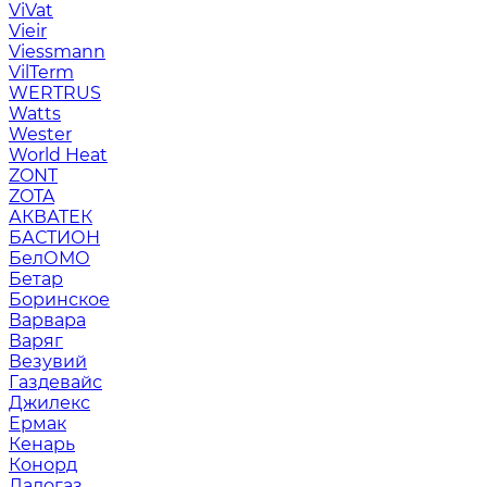
ViVat
Vieir
Viessmann
VilTerm
WERTRUS
Watts
Wester
World Heat
ZONT
ZOTA
АКВАТЕК
БАСТИОН
БелОМО
Бетар
Боринское
Варвара
Варяг
Везувий
Газдевайс
Джилекс
Ермак
Кенарь
Конорд
Ладогаз