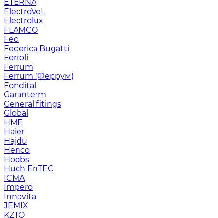
ETERNA
ElectroVeL
Electrolux
FLAMCO
Fed
Federica Bugatti
Ferroli
Ferrum
Ferrum (Феррум)
Fondital
Garanterm
General fitings
Global
HME
Haier
Hajdu
Henco
Hoobs
Huch EnTEC
ICMA
Impero
Innovita
JEMIX
KZTO