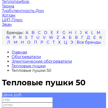
Теплоприбор
Терма
Турбулентность-Дон
Хотхан
ЦИТ-Плюс
Эван
A
B
C
D
E
F
G
H
I
J
K
L
M
N
P
R
S
T
U
V
W
Z
А
Б
В
Г
Д
Е
К
Л
М
Н
О
П
Р
С
Т
Х
Ц
Э
Главная
Обогреватели
Электрические обогреватели
Тепловые пушки
Тепловые пушки 50
Тепловые пушки 50
Цена, руб.
—