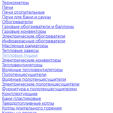
Термометры
Печи
Печи отопительные
Печи для бани и сауны
Обогреватели
Газовые обогреватели и баллоны
Газовые конвекторы
Электрические обогреватели
Инфракрасные обогреватели
Масляные радиаторы
Тепловые завесы
Тепловые пушки
Электрические конвекторы
Тепловентиляторы
Водяные тепловентиляторы
Полотенцесушители
Водяные полотенцесушители
Электрические полотенцесушители
Фурнитура к полотенцесушителям
Комплектующие
Баки пластиковые
Твердотопливные котлы
Котлы длительного горения
Котлы на дровах