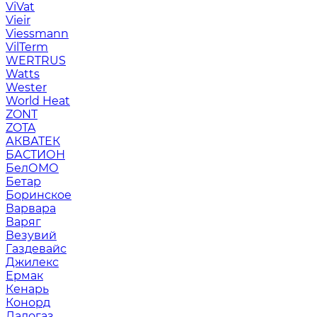
ViVat
Vieir
Viessmann
VilTerm
WERTRUS
Watts
Wester
World Heat
ZONT
ZOTA
АКВАТЕК
БАСТИОН
БелОМО
Бетар
Боринское
Варвара
Варяг
Везувий
Газдевайс
Джилекс
Ермак
Кенарь
Конорд
Ладогаз