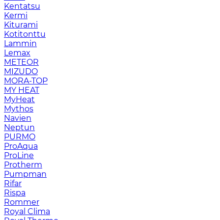
Kentatsu
Kermi
Kiturami
Kotitonttu
Lammin
Lemax
METEOR
MIZUDO
MORA-TOP
MY HEAT
MyHeat
Mythos
Navien
Neptun
PURMO
ProAqua
ProLine
Protherm
Pumpman
Rifar
Rispa
Rommer
Royal Clima