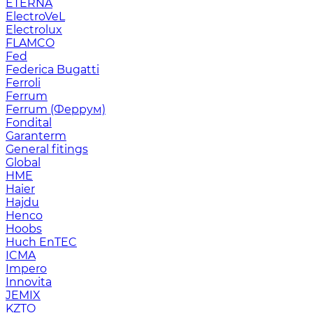
ETERNA
ElectroVeL
Electrolux
FLAMCO
Fed
Federica Bugatti
Ferroli
Ferrum
Ferrum (Феррум)
Fondital
Garanterm
General fitings
Global
HME
Haier
Hajdu
Henco
Hoobs
Huch EnTEC
ICMA
Impero
Innovita
JEMIX
KZTO