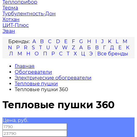
Теплоприбор
Терма
Турбулентность-Дон
Хотхан
ЦИТ-Плюс
Эван
A
B
C
D
E
F
G
H
I
J
K
L
M
N
P
R
S
T
U
V
W
Z
А
Б
В
Г
Д
Е
К
Л
М
Н
О
П
Р
С
Т
Х
Ц
Э
Главная
Обогреватели
Электрические обогреватели
Тепловые пушки
Тепловые пушки 360
Тепловые пушки 360
Цена, руб.
—