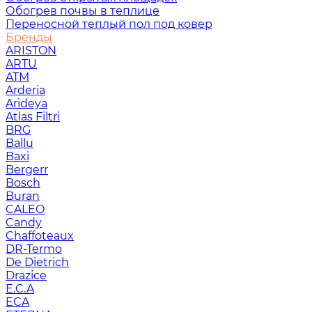
Обогрев почвы в теплице
Переносной теплый пол под ковер
Бренды
ARISTON
ARTU
ATM
Arderia
Arideya
Atlas Filtri
BRG
Ballu
Baxi
Bergerr
Bosch
Buran
CALEO
Candy
Chaffoteaux
DR-Termo
De Dietrich
Drazice
E.C.A
ECA