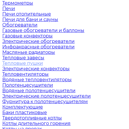
Термометры
Печи
Печи отопительные
Печи для бани и сауны
Обогреватели
Газовые обогреватели и баллоны
Газовые конвекторы
Электрические обогреватели
Инфракрасные обогреватели
Масляные радиаторы
Тепловые завесы
Тепловые пушки
Электрические конвекторы
Тепловентиляторы
Водяные тепловентиляторы
Полотенцесушители
Водяные полотенцесушители
Электрические полотенцесушители
Фурнитура к полотенцесушителям
Комплектующие
Баки пластиковые
Твердотопливные котлы
Котлы длительного горения
Котлы на дровах