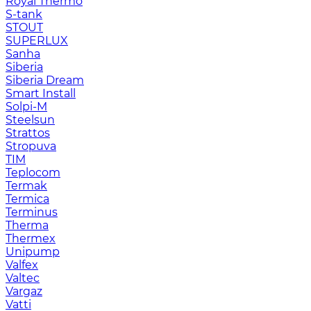
Royal Thermo
S-tank
STOUT
SUPERLUX
Sanha
Siberia
Siberia Dream
Smart Install
Solpi-M
Steelsun
Strattos
Stropuva
TIM
Teplocom
Termak
Termica
Terminus
Therma
Thermex
Unipump
Valfex
Valtec
Vargaz
Vatti