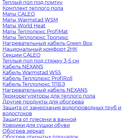
Теплый пол под плитку
Комплект теплого пола
Маты CALEO
Маты Warmstad WSM
Маты World Heat
Маты Теплолюкс ProfiMat
Маты Теплолюкс Тропикс
Нагревательный кабель Green Box
Национальный комфорт 2НК
Секции CALEO
Теплый пол под стяжку 3-5 см
Кабель NEXANS
Кабель Warmstad WSS
Кабель Теплолюкс ProfiRoll
Кабель Теплолюкс ТЛБЭ
Нагревательный кабель NEXANS
Терморегуляторы для теплого пола
Другие продукты для обогрева
Защита от замерзания водопроводных труб и
водостоков
Защита от плесени в ванной
Коврики для сушки обуви
Обогрев зеркал
Обогрев открытых площадок