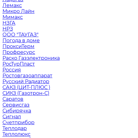
Лемакс
Микро Лайн
Мимакс
НЗГА
НРЗ
ООО "ТАУГАЗ"
Погода в доме
ПроксиТерм
Профресурс
Раско Газэлектроника
РосТурПласт
Россия
Ростовгазоаппарат
Русский Радиатор
САКЗ (ЦИТ-ПЛЮС )
СИКЗ (Газотрон-С)
Саратов
Сервисгаз
Сибирячка
Сигнал
Счетприбор
Теплодар
Теплолюкс