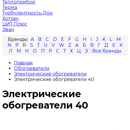
Теплоприбор
Терма
Турбулентность-Дон
Хотхан
ЦИТ-Плюс
Эван
A
B
C
D
E
F
G
H
I
J
K
L
M
N
P
R
S
T
U
V
W
Z
А
Б
В
Г
Д
Е
К
Л
М
Н
О
П
Р
С
Т
Х
Ц
Э
Главная
Обогреватели
Электрические обогреватели
Электрические обогреватели 40
Электрические
обогреватели 40