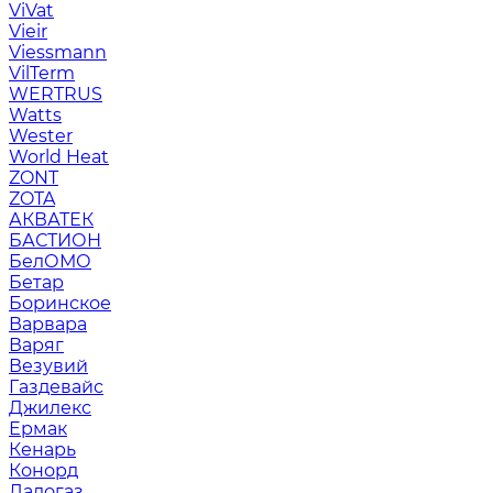
ViVat
Vieir
Viessmann
VilTerm
WERTRUS
Watts
Wester
World Heat
ZONT
ZOTA
АКВАТЕК
БАСТИОН
БелОМО
Бетар
Боринское
Варвара
Варяг
Везувий
Газдевайс
Джилекс
Ермак
Кенарь
Конорд
Ладогаз