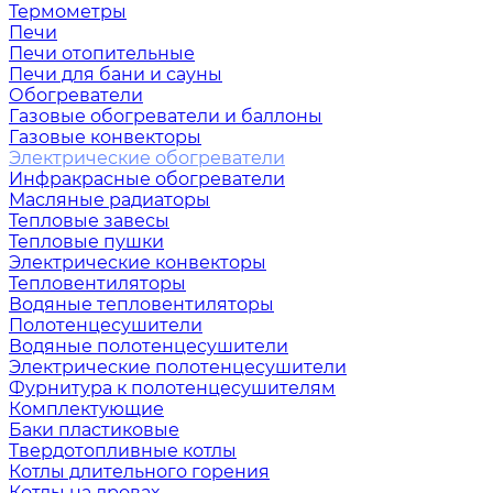
Термометры
Печи
Печи отопительные
Печи для бани и сауны
Обогреватели
Газовые обогреватели и баллоны
Газовые конвекторы
Электрические обогреватели
Инфракрасные обогреватели
Масляные радиаторы
Тепловые завесы
Тепловые пушки
Электрические конвекторы
Тепловентиляторы
Водяные тепловентиляторы
Полотенцесушители
Водяные полотенцесушители
Электрические полотенцесушители
Фурнитура к полотенцесушителям
Комплектующие
Баки пластиковые
Твердотопливные котлы
Котлы длительного горения
Котлы на дровах