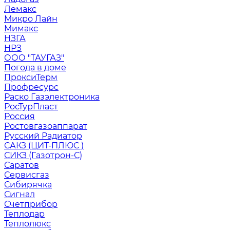
Лемакс
Микро Лайн
Мимакс
НЗГА
НРЗ
ООО "ТАУГАЗ"
Погода в доме
ПроксиТерм
Профресурс
Раско Газэлектроника
РосТурПласт
Россия
Ростовгазоаппарат
Русский Радиатор
САКЗ (ЦИТ-ПЛЮС )
СИКЗ (Газотрон-С)
Саратов
Сервисгаз
Сибирячка
Сигнал
Счетприбор
Теплодар
Теплолюкс