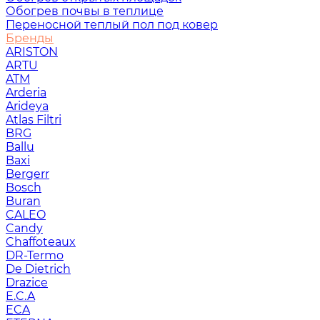
Обогрев почвы в теплице
Переносной теплый пол под ковер
Бренды
ARISTON
ARTU
ATM
Arderia
Arideya
Atlas Filtri
BRG
Ballu
Baxi
Bergerr
Bosch
Buran
CALEO
Candy
Chaffoteaux
DR-Termo
De Dietrich
Drazice
E.C.A
ECA