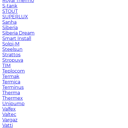
Royal Thermo
S-tank
STOUT
SUPERLUX
Sanha
Siberia
Siberia Dream
Smart Install
Solpi-M
Steelsun
Strattos
Stropuva
TIM
Teplocom
Termak
Termica
Terminus
Therma
Thermex
Unipump
Valfex
Valtec
Vargaz
Vatti