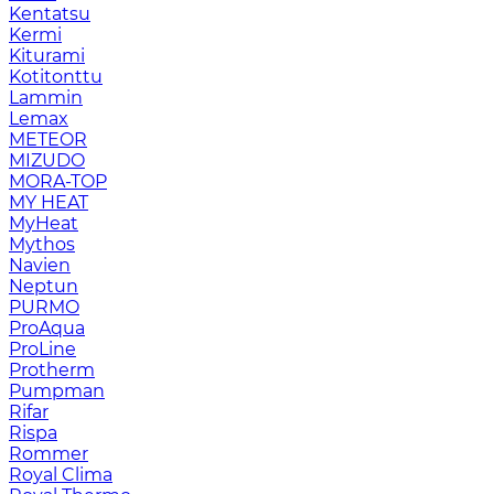
Kentatsu
Kermi
Kiturami
Kotitonttu
Lammin
Lemax
METEOR
MIZUDO
MORA-TOP
MY HEAT
MyHeat
Mythos
Navien
Neptun
PURMO
ProAqua
ProLine
Protherm
Pumpman
Rifar
Rispa
Rommer
Royal Clima