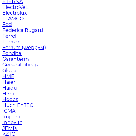
ETERNA
ElectroVeL
Electrolux
FLAMCO
Fed
Federica Bugatti
Ferroli
Ferrum
Ferrum (Феррум)
Fondital
Garanterm
General fitings
Global
HME
Haier
Hajdu
Henco
Hoobs
Huch EnTEC
ICMA
Impero
Innovita
JEMIX
KZTO