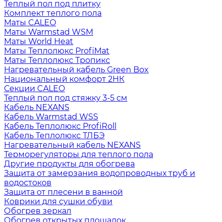
Теплый пол под плитку
Комплект теплого пола
Маты CALEO
Маты Warmstad WSM
Маты World Heat
Маты Теплолюкс ProfiMat
Маты Теплолюкс Тропикс
Нагревательный кабель Green Box
Национальный комфорт 2НК
Секции CALEO
Теплый пол под стяжку 3-5 см
Кабель NEXANS
Кабель Warmstad WSS
Кабель Теплолюкс ProfiRoll
Кабель Теплолюкс ТЛБЭ
Нагревательный кабель NEXANS
Терморегуляторы для теплого пола
Другие продукты для обогрева
Защита от замерзания водопроводных труб и
водостоков
Защита от плесени в ванной
Коврики для сушки обуви
Обогрев зеркал
Обогрев открытых площадок