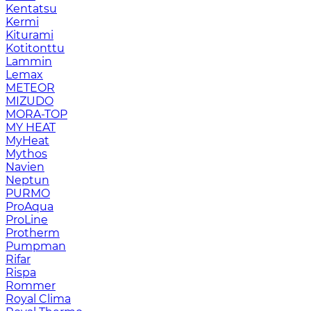
Kentatsu
Kermi
Kiturami
Kotitonttu
Lammin
Lemax
METEOR
MIZUDO
MORA-TOP
MY HEAT
MyHeat
Mythos
Navien
Neptun
PURMO
ProAqua
ProLine
Protherm
Pumpman
Rifar
Rispa
Rommer
Royal Clima