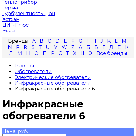
Теплоприбор
Терма
Турбулентность-Дон
Хотхан
ЦИТ-Плюс
Эван
A
B
C
D
E
F
G
H
I
J
K
L
M
N
P
R
S
T
U
V
W
Z
А
Б
В
Г
Д
Е
К
Л
М
Н
О
П
Р
С
Т
Х
Ц
Э
Главная
Обогреватели
Электрические обогреватели
Инфракрасные обогреватели
Инфракрасные обогреватели 6
Инфракрасные
обогреватели 6
Цена, руб.