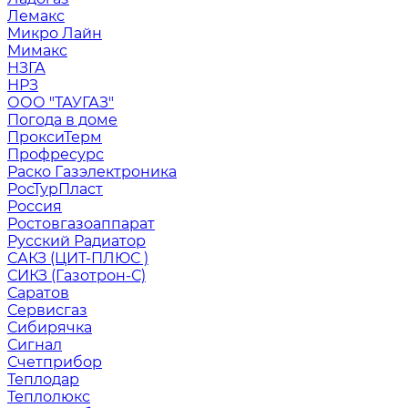
Лемакс
Микро Лайн
Мимакс
НЗГА
НРЗ
ООО "ТАУГАЗ"
Погода в доме
ПроксиТерм
Профресурс
Раско Газэлектроника
РосТурПласт
Россия
Ростовгазоаппарат
Русский Радиатор
САКЗ (ЦИТ-ПЛЮС )
СИКЗ (Газотрон-С)
Саратов
Сервисгаз
Сибирячка
Сигнал
Счетприбор
Теплодар
Теплолюкс