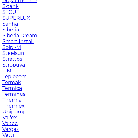
Royal Thermo
S-tank
STOUT
SUPERLUX
Sanha
Siberia
Siberia Dream
Smart Install
Solpi-M
Steelsun
Strattos
Stropuva
TIM
Teplocom
Termak
Termica
Terminus
Therma
Thermex
Unipump
Valfex
Valtec
Vargaz
Vatti