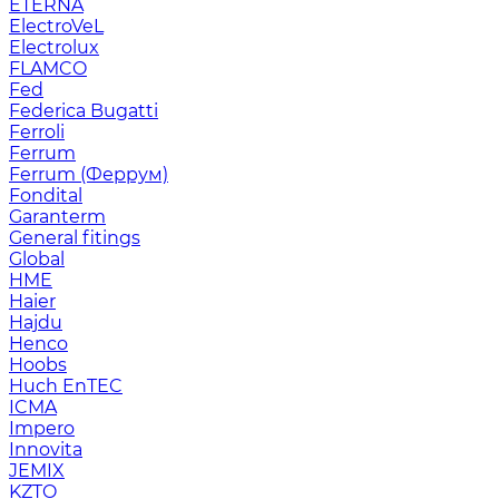
ETERNA
ElectroVeL
Electrolux
FLAMCO
Fed
Federica Bugatti
Ferroli
Ferrum
Ferrum (Феррум)
Fondital
Garanterm
General fitings
Global
HME
Haier
Hajdu
Henco
Hoobs
Huch EnTEC
ICMA
Impero
Innovita
JEMIX
KZTO