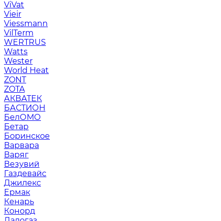
ViVat
Vieir
Viessmann
VilTerm
WERTRUS
Watts
Wester
World Heat
ZONT
ZOTA
АКВАТЕК
БАСТИОН
БелОМО
Бетар
Боринское
Варвара
Варяг
Везувий
Газдевайс
Джилекс
Ермак
Кенарь
Конорд
Ладогаз