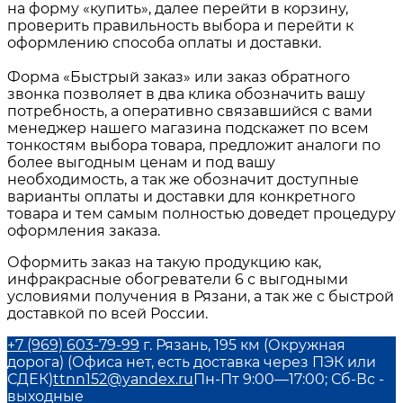
на форму «купить», далее перейти в корзину,
проверить правильность выбора и перейти к
оформлению способа оплаты и доставки.
Форма «Быстрый заказ» или заказ обратного
звонка позволяет в два клика обозначить вашу
потребность, а оперативно связавшийся с вами
менеджер нашего магазина подскажет по всем
тонкостям выбора товара, предложит аналоги по
более выгодным ценам и под вашу
необходимость, а так же обозначит доступные
варианты оплаты и доставки для конкретного
товара и тем самым полностью доведет процедуру
оформления заказа.
Оформить заказ на такую продукцию как,
инфракрасные обогреватели 6
с выгодными
условиями получения в
Рязани
, а так же с быстрой
доставкой по всей России.
+7 (969) 603-79-99
г. Рязань, 195 км (Окружная
дорога) (Офиса нет, есть доставка через ПЭК или
СДЕК)
ttnn152@yandex.ru
Пн-Пт 9:00—17:00; Сб-Вс -
выходные