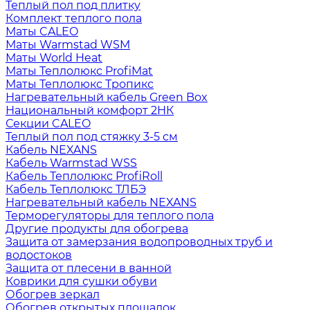
Теплый пол под плитку
Комплект теплого пола
Маты CALEO
Маты Warmstad WSM
Маты World Heat
Маты Теплолюкс ProfiMat
Маты Теплолюкс Тропикс
Нагревательный кабель Green Box
Национальный комфорт 2НК
Секции CALEO
Теплый пол под стяжку 3-5 см
Кабель NEXANS
Кабель Warmstad WSS
Кабель Теплолюкс ProfiRoll
Кабель Теплолюкс ТЛБЭ
Нагревательный кабель NEXANS
Терморегуляторы для теплого пола
Другие продукты для обогрева
Защита от замерзания водопроводных труб и
водостоков
Защита от плесени в ванной
Коврики для сушки обуви
Обогрев зеркал
Обогрев открытых площадок