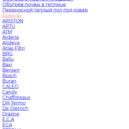
Обогрев почвы в теплице
Переносной теплый пол под ковер
Бренды
ARISTON
ARTU
ATM
Arderia
Arideya
Atlas Filtri
BRG
Ballu
Baxi
Bergerr
Bosch
Buran
CALEO
Candy
Chaffoteaux
DR-Termo
De Dietrich
Drazice
E.C.A
ECA