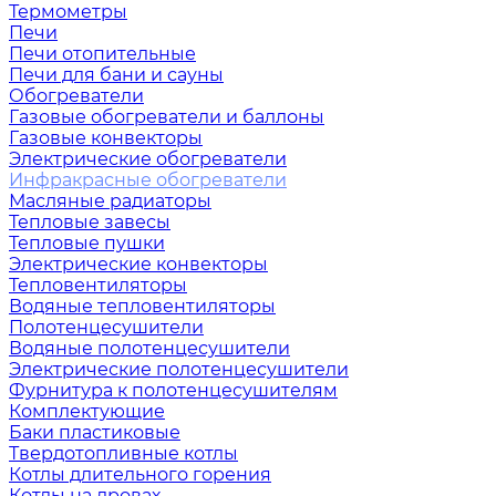
Термометры
Печи
Печи отопительные
Печи для бани и сауны
Обогреватели
Газовые обогреватели и баллоны
Газовые конвекторы
Электрические обогреватели
Инфракрасные обогреватели
Масляные радиаторы
Тепловые завесы
Тепловые пушки
Электрические конвекторы
Тепловентиляторы
Водяные тепловентиляторы
Полотенцесушители
Водяные полотенцесушители
Электрические полотенцесушители
Фурнитура к полотенцесушителям
Комплектующие
Баки пластиковые
Твердотопливные котлы
Котлы длительного горения
Котлы на дровах