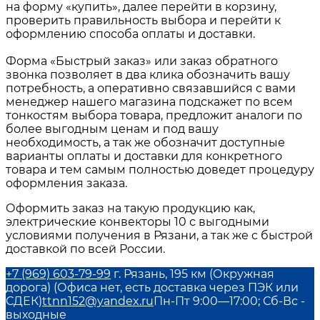
на форму «купить», далее перейти в корзину,
проверить правильность выбора и перейти к
оформлению способа оплаты и доставки.
Форма «Быстрый заказ» или заказ обратного
звонка позволяет в два клика обозначить вашу
потребность, а оперативно связавшийся с вами
менеджер нашего магазина подскажет по всем
тонкостям выбора товара, предложит аналоги по
более выгодным ценам и под вашу
необходимость, а так же обозначит доступные
варианты оплаты и доставки для конкретного
товара и тем самым полностью доведет процедуру
оформления заказа.
Оформить заказ на такую продукцию как,
электрические конвекторы 10
с выгодными
условиями получения в
Рязани
, а так же с быстрой
доставкой по всей России.
+7 (969) 603-79-99
г. Рязань, 195 км (Окружная
дорога) (Офиса нет, есть доставка через ПЭК или
СДЕК)
ttnn152@yandex.ru
Пн-Пт 9:00—17:00; Сб-Вс -
выходные