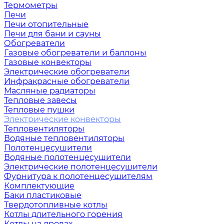
Термометры
Печи
Печи отопительные
Печи для бани и сауны
Обогреватели
Газовые обогреватели и баллоны
Газовые конвекторы
Электрические обогреватели
Инфракрасные обогреватели
Масляные радиаторы
Тепловые завесы
Тепловые пушки
Электрические конвекторы
Тепловентиляторы
Водяные тепловентиляторы
Полотенцесушители
Водяные полотенцесушители
Электрические полотенцесушители
Фурнитура к полотенцесушителям
Комплектующие
Баки пластиковые
Твердотопливные котлы
Котлы длительного горения
Котлы на дровах