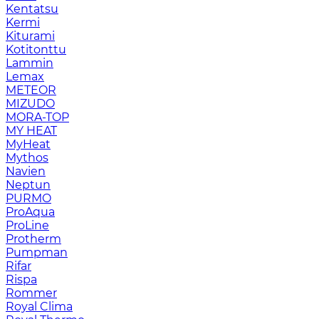
Kentatsu
Kermi
Kiturami
Kotitonttu
Lammin
Lemax
METEOR
MIZUDO
MORA-TOP
MY HEAT
MyHeat
Mythos
Navien
Neptun
PURMO
ProAqua
ProLine
Protherm
Pumpman
Rifar
Rispa
Rommer
Royal Clima