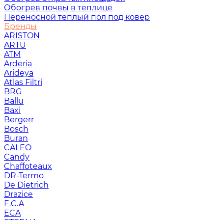
Обогрев почвы в теплице
Переносной теплый пол под ковер
Бренды
ARISTON
ARTU
ATM
Arderia
Arideya
Atlas Filtri
BRG
Ballu
Baxi
Bergerr
Bosch
Buran
CALEO
Candy
Chaffoteaux
DR-Termo
De Dietrich
Drazice
E.C.A
ECA