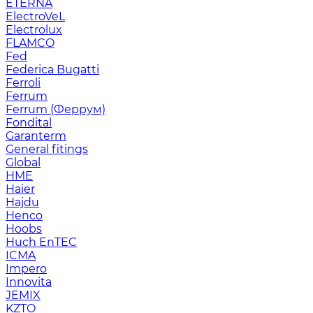
ETERNA
ElectroVeL
Electrolux
FLAMCO
Fed
Federica Bugatti
Ferroli
Ferrum
Ferrum (Феррум)
Fondital
Garanterm
General fitings
Global
HME
Haier
Hajdu
Henco
Hoobs
Huch EnTEC
ICMA
Impero
Innovita
JEMIX
KZTO