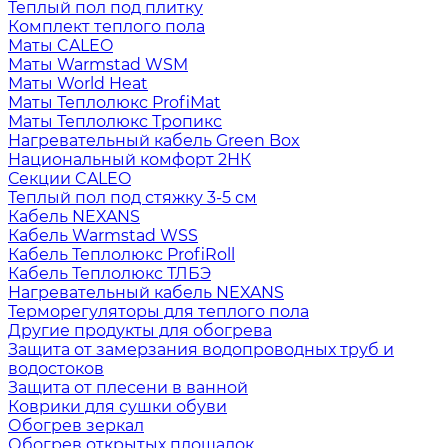
Теплый пол под плитку
Комплект теплого пола
Маты CALEO
Маты Warmstad WSM
Маты World Heat
Маты Теплолюкс ProfiMat
Маты Теплолюкс Тропикс
Нагревательный кабель Green Box
Национальный комфорт 2НК
Секции CALEO
Теплый пол под стяжку 3-5 см
Кабель NEXANS
Кабель Warmstad WSS
Кабель Теплолюкс ProfiRoll
Кабель Теплолюкс ТЛБЭ
Нагревательный кабель NEXANS
Терморегуляторы для теплого пола
Другие продукты для обогрева
Защита от замерзания водопроводных труб и
водостоков
Защита от плесени в ванной
Коврики для сушки обуви
Обогрев зеркал
Обогрев открытых площадок