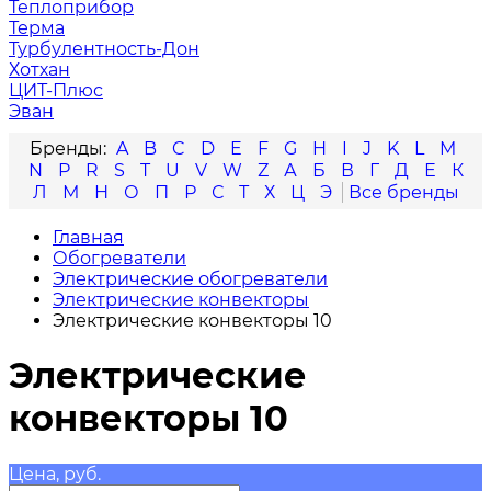
Теплоприбор
Терма
Турбулентность-Дон
Хотхан
ЦИТ-Плюс
Эван
A
B
C
D
E
F
G
H
I
J
K
L
M
N
P
R
S
T
U
V
W
Z
А
Б
В
Г
Д
Е
К
Л
М
Н
О
П
Р
С
Т
Х
Ц
Э
Главная
Обогреватели
Электрические обогреватели
Электрические конвекторы
Электрические конвекторы 10
Электрические
конвекторы 10
Цена, руб.