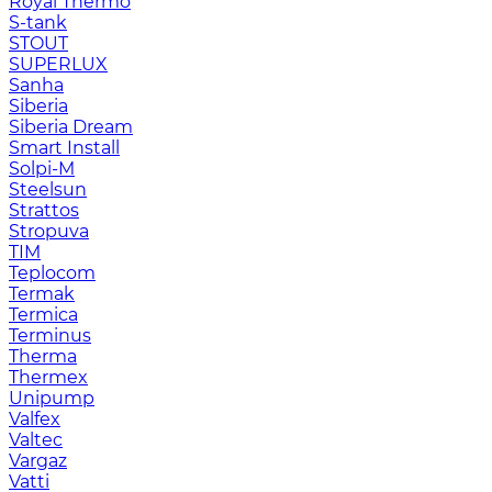
Royal Thermo
S-tank
STOUT
SUPERLUX
Sanha
Siberia
Siberia Dream
Smart Install
Solpi-M
Steelsun
Strattos
Stropuva
TIM
Teplocom
Termak
Termica
Terminus
Therma
Thermex
Unipump
Valfex
Valtec
Vargaz
Vatti