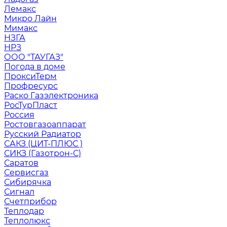
Лемакс
Микро Лайн
Мимакс
НЗГА
НРЗ
ООО "ТАУГАЗ"
Погода в доме
ПроксиТерм
Профресурс
Раско Газэлектроника
РосТурПласт
Россия
Ростовгазоаппарат
Русский Радиатор
САКЗ (ЦИТ-ПЛЮС )
СИКЗ (Газотрон-С)
Саратов
Сервисгаз
Сибирячка
Сигнал
Счетприбор
Теплодар
Теплолюкс