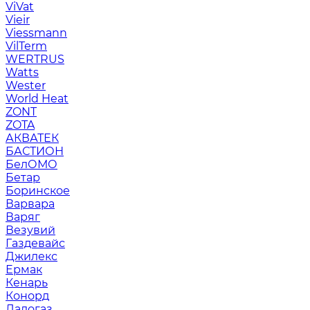
ViVat
Vieir
Viessmann
VilTerm
WERTRUS
Watts
Wester
World Heat
ZONT
ZOTA
АКВАТЕК
БАСТИОН
БелОМО
Бетар
Боринское
Варвара
Варяг
Везувий
Газдевайс
Джилекс
Ермак
Кенарь
Конорд
Ладогаз