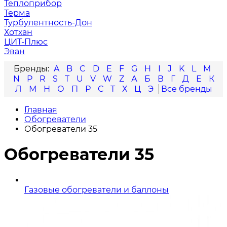
Теплоприбор
Терма
Турбулентность-Дон
Хотхан
ЦИТ-Плюс
Эван
A
B
C
D
E
F
G
H
I
J
K
L
M
N
P
R
S
T
U
V
W
Z
А
Б
В
Г
Д
Е
К
Л
М
Н
О
П
Р
С
Т
Х
Ц
Э
Главная
Обогреватели
Обогреватели 35
Обогреватели 35
Газовые обогреватели и баллоны