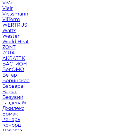
ViVat
Vieir
Viessmann
VilTerm
WERTRUS
Watts
Wester
World Heat
ZONT
ZOTA
АКВАТЕК
БАСТИОН
БелОМО
Бетар
Боринское
Варвара
Варяг
Везувий
Газдевайс
Джилекс
Ермак
Кенарь
Конорд
Ладогаз