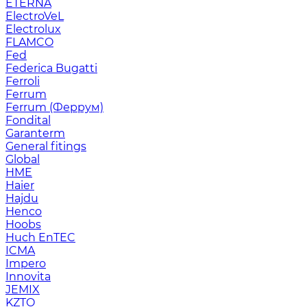
ETERNA
ElectroVeL
Electrolux
FLAMCO
Fed
Federica Bugatti
Ferroli
Ferrum
Ferrum (Феррум)
Fondital
Garanterm
General fitings
Global
HME
Haier
Hajdu
Henco
Hoobs
Huch EnTEC
ICMA
Impero
Innovita
JEMIX
KZTO