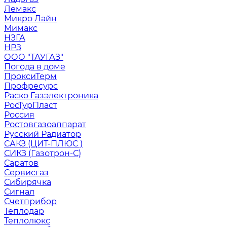
Лемакс
Микро Лайн
Мимакс
НЗГА
НРЗ
ООО "ТАУГАЗ"
Погода в доме
ПроксиТерм
Профресурс
Раско Газэлектроника
РосТурПласт
Россия
Ростовгазоаппарат
Русский Радиатор
САКЗ (ЦИТ-ПЛЮС )
СИКЗ (Газотрон-С)
Саратов
Сервисгаз
Сибирячка
Сигнал
Счетприбор
Теплодар
Теплолюкс