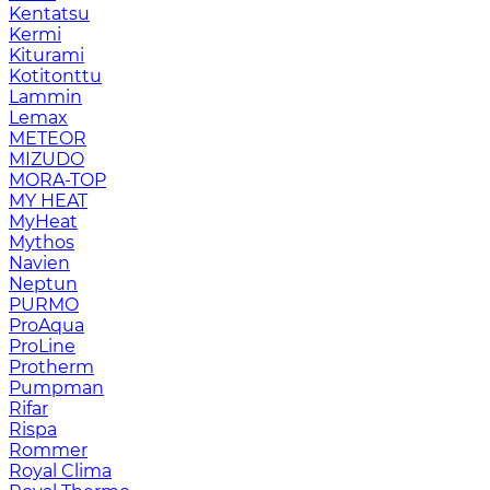
Kentatsu
Kermi
Kiturami
Kotitonttu
Lammin
Lemax
METEOR
MIZUDO
MORA-TOP
MY HEAT
MyHeat
Mythos
Navien
Neptun
PURMO
ProAqua
ProLine
Protherm
Pumpman
Rifar
Rispa
Rommer
Royal Clima