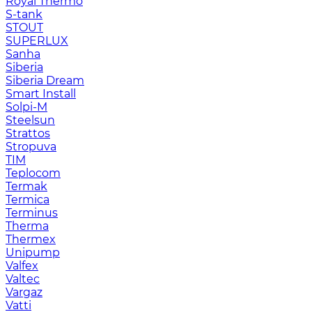
Royal Thermo
S-tank
STOUT
SUPERLUX
Sanha
Siberia
Siberia Dream
Smart Install
Solpi-M
Steelsun
Strattos
Stropuva
TIM
Teplocom
Termak
Termica
Terminus
Therma
Thermex
Unipump
Valfex
Valtec
Vargaz
Vatti