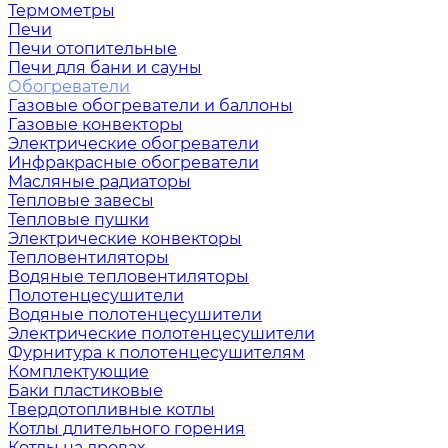
Термометры
Печи
Печи отопительные
Печи для бани и сауны
Обогреватели
Газовые обогреватели и баллоны
Газовые конвекторы
Электрические обогреватели
Инфракрасные обогреватели
Масляные радиаторы
Тепловые завесы
Тепловые пушки
Электрические конвекторы
Тепловентиляторы
Водяные тепловентиляторы
Полотенцесушители
Водяные полотенцесушители
Электрические полотенцесушители
Фурнитура к полотенцесушителям
Комплектующие
Баки пластиковые
Твердотопливные котлы
Котлы длительного горения
Котлы на дровах