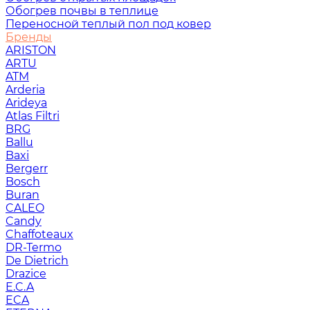
Обогрев почвы в теплице
Переносной теплый пол под ковер
Бренды
ARISTON
ARTU
ATM
Arderia
Arideya
Atlas Filtri
BRG
Ballu
Baxi
Bergerr
Bosch
Buran
CALEO
Candy
Chaffoteaux
DR-Termo
De Dietrich
Drazice
E.C.A
ECA