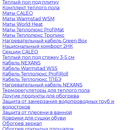
Теплый пол под плитку
Комплект теплого пола
Маты CALEO
Маты Warmstad WSM
Маты World Heat
Маты Теплолюкс ProfiMat
Маты Теплолюкс Тропикс
Нагревательный кабель Green Box
Национальный комфорт 2НК
Секции CALEO
Теплый пол под стяжку 3-5 см
Кабель NEXANS
Кабель Warmstad WSS
Кабель Теплолюкс ProfiRoll
Кабель Теплолюкс ТЛБЭ
Нагревательный кабель NEXANS
Терморегуляторы для теплого пола
Другие продукты для обогрева
Защита от замерзания водопроводных труб и
водостоков
Защита от плесени в ванной
Коврики для сушки обуви
Обогрев зеркал
Обогрев открытых площадок