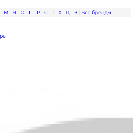
М
Н
О
П
Р
С
Т
Х
Ц
Э
оры