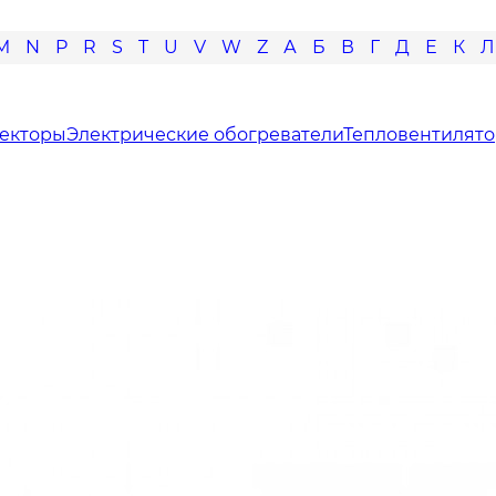
M
N
P
R
S
T
U
V
W
Z
А
Б
В
Г
Д
Е
К
Л
векторы
Электрические обогреватели
Тепловентилят