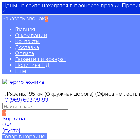
Цены на сайте находятся в процессе правки. Прос
×
Заказать звонок
0
Главная
О компании
Контакты
Доставка
Оплата
Гарантия и возврат
Политика ПД
Еще
г. Рязань, 195 км (Окружная дорога) (Офиса нет, ест
+7 (969) 603-79-99
0
Корзина
0
₽
(пусто)
Товар в корзине!