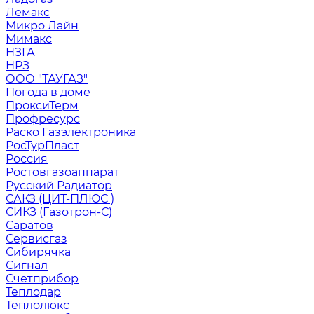
Лемакс
Микро Лайн
Мимакс
НЗГА
НРЗ
ООО "ТАУГАЗ"
Погода в доме
ПроксиТерм
Профресурс
Раско Газэлектроника
РосТурПласт
Россия
Ростовгазоаппарат
Русский Радиатор
САКЗ (ЦИТ-ПЛЮС )
СИКЗ (Газотрон-С)
Саратов
Сервисгаз
Сибирячка
Сигнал
Счетприбор
Теплодар
Теплолюкс