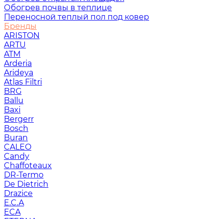
Обогрев почвы в теплице
Переносной теплый пол под ковер
Бренды
ARISTON
ARTU
ATM
Arderia
Arideya
Atlas Filtri
BRG
Ballu
Baxi
Bergerr
Bosch
Buran
CALEO
Candy
Chaffoteaux
DR-Termo
De Dietrich
Drazice
E.C.A
ECA