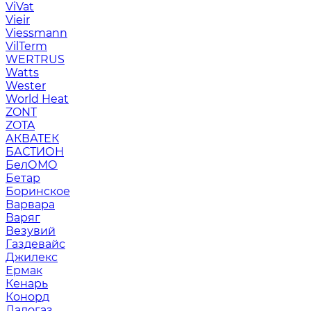
ViVat
Vieir
Viessmann
VilTerm
WERTRUS
Watts
Wester
World Heat
ZONT
ZOTA
АКВАТЕК
БАСТИОН
БелОМО
Бетар
Боринское
Варвара
Варяг
Везувий
Газдевайс
Джилекс
Ермак
Кенарь
Конорд
Ладогаз