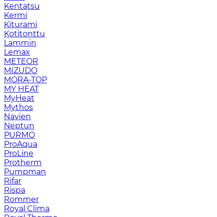
Kentatsu
Kermi
Kiturami
Kotitonttu
Lammin
Lemax
METEOR
MIZUDO
MORA-TOP
MY HEAT
MyHeat
Mythos
Navien
Neptun
PURMO
ProAqua
ProLine
Protherm
Pumpman
Rifar
Rispa
Rommer
Royal Clima