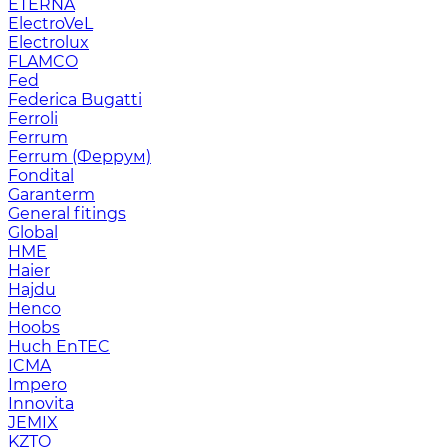
ETERNA
ElectroVeL
Electrolux
FLAMCO
Fed
Federica Bugatti
Ferroli
Ferrum
Ferrum (Феррум)
Fondital
Garanterm
General fitings
Global
HME
Haier
Hajdu
Henco
Hoobs
Huch EnTEC
ICMA
Impero
Innovita
JEMIX
KZTO