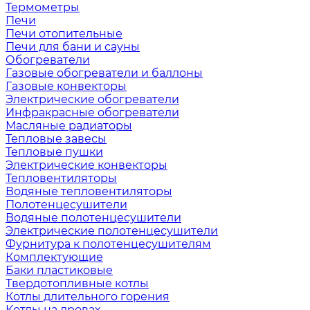
Термометры
Печи
Печи отопительные
Печи для бани и сауны
Обогреватели
Газовые обогреватели и баллоны
Газовые конвекторы
Электрические обогреватели
Инфракрасные обогреватели
Масляные радиаторы
Тепловые завесы
Тепловые пушки
Электрические конвекторы
Тепловентиляторы
Водяные тепловентиляторы
Полотенцесушители
Водяные полотенцесушители
Электрические полотенцесушители
Фурнитура к полотенцесушителям
Комплектующие
Баки пластиковые
Твердотопливные котлы
Котлы длительного горения
Котлы на дровах