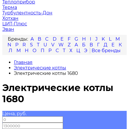
Теплоприбор
Терма
Турбулентность-Дон
Хотхан
ЦИТ-Плюс
Эван
A
B
C
D
E
F
G
H
I
J
K
L
M
N
P
R
S
T
U
V
W
Z
А
Б
В
Г
Д
Е
К
Л
М
Н
О
П
Р
С
Т
Х
Ц
Э
Главная
Электрические котлы
Электрические котлы 1680
Электрические котлы
1680
Цена, руб.
—