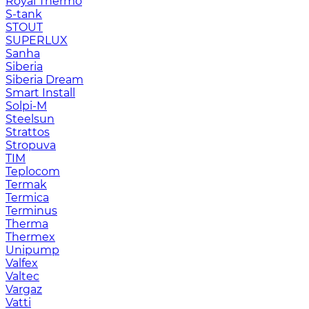
Royal Thermo
S-tank
STOUT
SUPERLUX
Sanha
Siberia
Siberia Dream
Smart Install
Solpi-M
Steelsun
Strattos
Stropuva
TIM
Teplocom
Termak
Termica
Terminus
Therma
Thermex
Unipump
Valfex
Valtec
Vargaz
Vatti