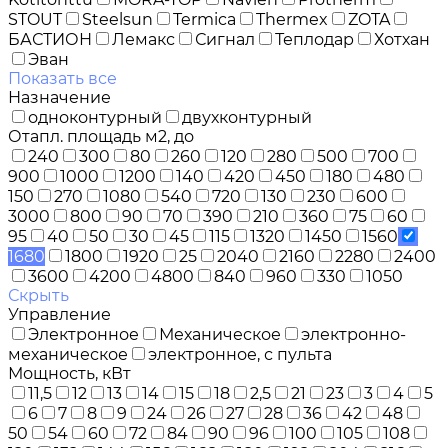
STOUT
Steelsun
Termica
Thermex
ZOTA
БАСТИОН
Лемакс
Сигнал
Теплодар
Хотхан
Эван
Показать все
Назначение
одноконтурный
двухконтурный
Отапл. площадь м2, до
240
300
80
260
120
280
500
700
900
1000
1200
140
420
450
180
480
150
270
1080
540
720
130
230
600
3000
800
90
70
390
210
360
75
60
95
40
50
30
45
115
1320
1450
1560
1680
1800
1920
25
2040
2160
2280
2400
3600
4200
4800
840
960
330
1050
Скрыть
Управление
Электронное
Механическое
электронно-
механическое
электронное, с пульта
Мощность, кВт
11,5
12
13
14
15
18
2,5
21
23
3
4
5
6
7
8
9
24
26
27
28
36
42
48
50
54
60
72
84
90
96
100
105
108