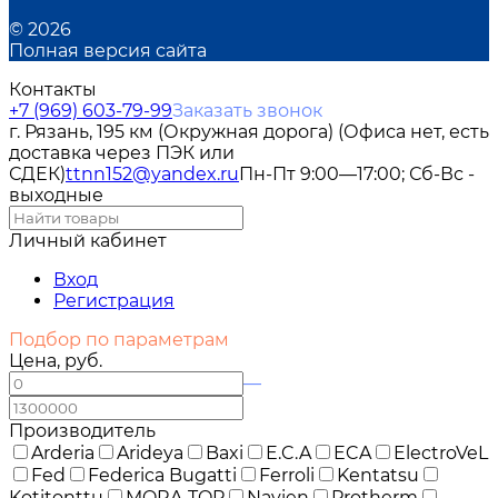
© 2026
Полная версия сайта
Контакты
+7 (969) 603-79-99
Заказать звонок
г. Рязань, 195 км (Окружная дорога) (Офиса нет, есть
доставка через ПЭК или
СДЕК)
ttnn152@yandex.ru
Пн-Пт 9:00—17:00; Сб-Вс -
выходные
Личный кабинет
Вход
Регистрация
Подбор по параметрам
Цена, руб.
—
Производитель
Arderia
Arideya
Baxi
E.C.A
ECA
ElectroVeL
Fed
Federica Bugatti
Ferroli
Kentatsu
Kotitonttu
MORA-TOP
Navien
Protherm