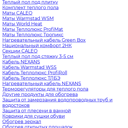
Теплый пол под плитку
Комплект теплого пола
Маты CALEO
Маты Warmstad WSM
Маты World Heat
Маты Теплолюкс ProfiMat
Маты Теплолюкс Тропикс
Нагревательный кабель Green Box
Национальный комфорт 2НК
Секции CALEO
Теплый пол под стяжку 3-5 см
Кабель NEXANS
Кабель Warmstad WSS
Кабель Теплолюкс ProfiRoll
Кабель Теплолюкс ТЛБЭ
Нагревательный кабель NEXANS
Терморегуляторы для теплого пола
Другие продукты для обогрева
Защита от замерзания водопроводных труб и
водостоков
Защита от плесени в ванной
Коврики для сушки обуви
Обогрев зеркал
Обогрев открытых площадок