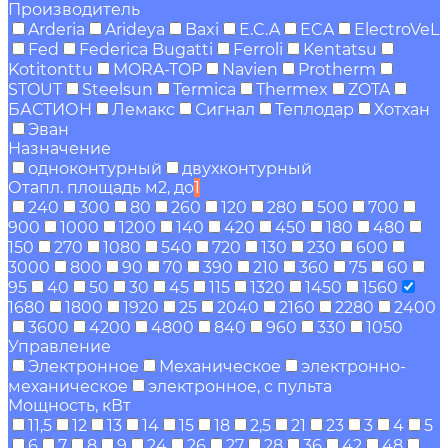
Производитель
Arderia
Arideya
Baxi
E.C.A
ECA
ElectroVeL
Fed
Federica Bugatti
Ferroli
Kentatsu
Kotitonttu
MORA-TOP
Navien
Protherm
STOUT
Steelsun
Termica
Thermex
ZOTA
БАСТИОН
Лемакс
Сигнал
Теплодар
Хотхан
Эван
Назначение
одноконтурный
двухконтурный
Отапл. площадь м2, до
1
240
300
80
260
120
280
500
700
900
1000
1200
140
420
450
180
480
150
270
1080
540
720
130
230
600
3000
800
90
70
390
210
360
75
60
95
40
50
30
45
115
1320
1450
1560
1680
1800
1920
25
2040
2160
2280
2400
3600
4200
4800
840
960
330
1050
Управление
Электронное
Механическое
электронно-
механическое
электронное, с пульта
Мощность, кВт
11,5
12
13
14
15
18
2,5
21
23
3
4
5
6
7
8
9
24
26
27
28
36
42
48