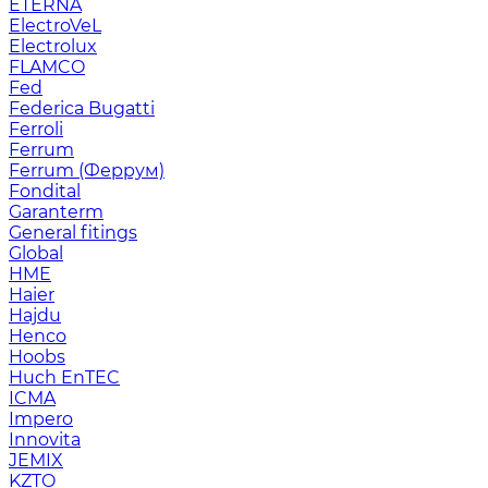
ETERNA
ElectroVeL
Electrolux
FLAMCO
Fed
Federica Bugatti
Ferroli
Ferrum
Ferrum (Феррум)
Fondital
Garanterm
General fitings
Global
HME
Haier
Hajdu
Henco
Hoobs
Huch EnTEC
ICMA
Impero
Innovita
JEMIX
KZTO