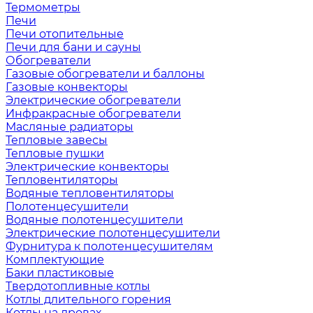
Термометры
Печи
Печи отопительные
Печи для бани и сауны
Обогреватели
Газовые обогреватели и баллоны
Газовые конвекторы
Электрические обогреватели
Инфракрасные обогреватели
Масляные радиаторы
Тепловые завесы
Тепловые пушки
Электрические конвекторы
Тепловентиляторы
Водяные тепловентиляторы
Полотенцесушители
Водяные полотенцесушители
Электрические полотенцесушители
Фурнитура к полотенцесушителям
Комплектующие
Баки пластиковые
Твердотопливные котлы
Котлы длительного горения
Котлы на дровах