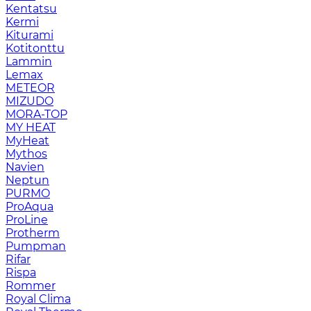
Kentatsu
Kermi
Kiturami
Kotitonttu
Lammin
Lemax
METEOR
MIZUDO
MORA-TOP
MY HEAT
MyHeat
Mythos
Navien
Neptun
PURMO
ProAqua
ProLine
Protherm
Pumpman
Rifar
Rispa
Rommer
Royal Clima