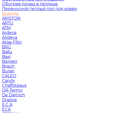
Обогрев почвы в теплице
Переносной теплый пол под ковер
Бренды
ARISTON
ARTU
ATM
Arderia
Arideya
Atlas Filtri
BRG
Ballu
Baxi
Bergerr
Bosch
Buran
CALEO
Candy
Chaffoteaux
DR-Termo
De Dietrich
Drazice
E.C.A
ECA