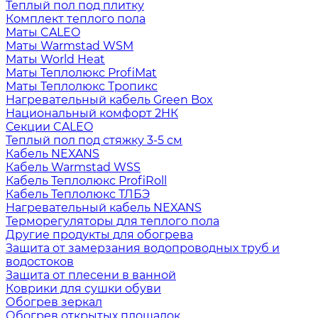
Теплый пол под плитку
Комплект теплого пола
Маты CALEO
Маты Warmstad WSM
Маты World Heat
Маты Теплолюкс ProfiMat
Маты Теплолюкс Тропикс
Нагревательный кабель Green Box
Национальный комфорт 2НК
Секции CALEO
Теплый пол под стяжку 3-5 см
Кабель NEXANS
Кабель Warmstad WSS
Кабель Теплолюкс ProfiRoll
Кабель Теплолюкс ТЛБЭ
Нагревательный кабель NEXANS
Терморегуляторы для теплого пола
Другие продукты для обогрева
Защита от замерзания водопроводных труб и
водостоков
Защита от плесени в ванной
Коврики для сушки обуви
Обогрев зеркал
Обогрев открытых площадок