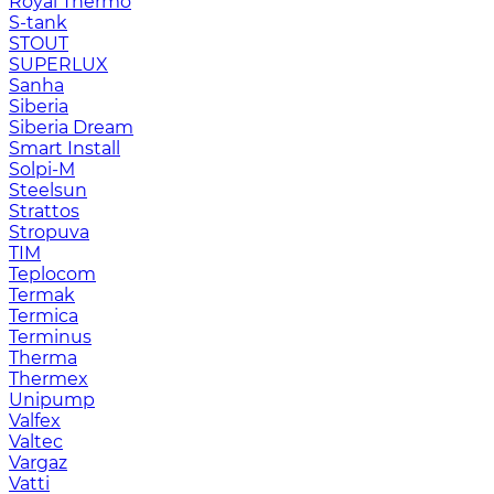
Royal Thermo
S-tank
STOUT
SUPERLUX
Sanha
Siberia
Siberia Dream
Smart Install
Solpi-M
Steelsun
Strattos
Stropuva
TIM
Teplocom
Termak
Termica
Terminus
Therma
Thermex
Unipump
Valfex
Valtec
Vargaz
Vatti