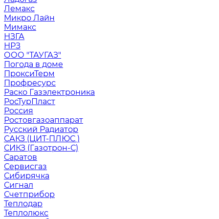
Лемакс
Микро Лайн
Мимакс
НЗГА
НРЗ
ООО "ТАУГАЗ"
Погода в доме
ПроксиТерм
Профресурс
Раско Газэлектроника
РосТурПласт
Россия
Ростовгазоаппарат
Русский Радиатор
САКЗ (ЦИТ-ПЛЮС )
СИКЗ (Газотрон-С)
Саратов
Сервисгаз
Сибирячка
Сигнал
Счетприбор
Теплодар
Теплолюкс