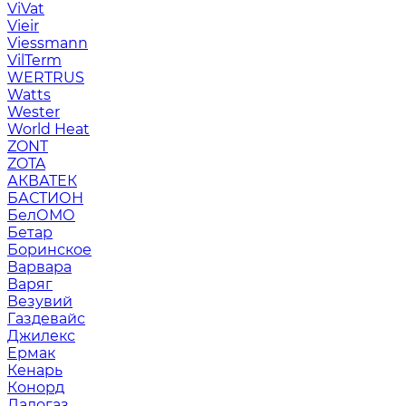
ViVat
Vieir
Viessmann
VilTerm
WERTRUS
Watts
Wester
World Heat
ZONT
ZOTA
АКВАТЕК
БАСТИОН
БелОМО
Бетар
Боринское
Варвара
Варяг
Везувий
Газдевайс
Джилекс
Ермак
Кенарь
Конорд
Ладогаз