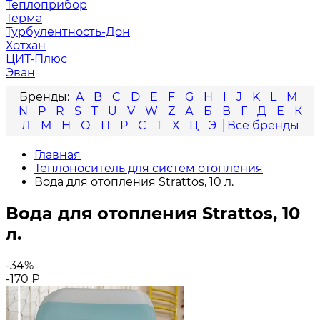
Теплоприбор
Терма
Турбулентность-Дон
Хотхан
ЦИТ-Плюс
Эван
A
B
C
D
E
F
G
H
I
J
K
L
M
N
P
R
S
T
U
V
W
Z
А
Б
В
Г
Д
Е
К
Л
М
Н
О
П
Р
С
Т
Х
Ц
Э
Главная
Теплоноситель для систем отопления
Вода для отопления Strattos, 10 л.
Вода для отопления Strattos, 10
л.
-34%
-170
₽