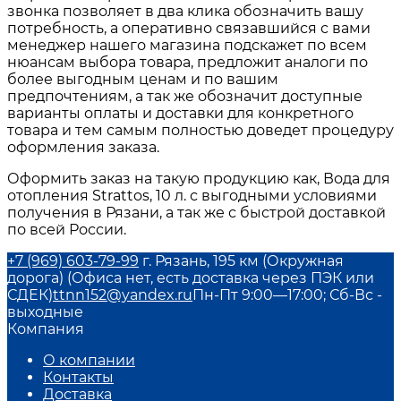
звонка позволяет в два клика обозначить вашу
потребность, а оперативно связавшийся с вами
менеджер нашего магазина подскажет по всем
нюансам выбора товара, предложит аналоги по
более выгодным ценам и по вашим
предпочтениям, а так же обозначит доступные
варианты оплаты и доставки для конкретного
товара и тем самым полностью доведет процедуру
оформления заказа.
Оформить заказ на такую продукцию как, Вода для
отопления Strattos, 10 л. с выгодными условиями
получения в Рязани, а так же с быстрой доставкой
по всей России.
+7 (969) 603-79-99
г. Рязань, 195 км (Окружная
дорога) (Офиса нет, есть доставка через ПЭК или
СДЕК)
ttnn152@yandex.ru
Пн-Пт 9:00—17:00; Сб-Вс -
выходные
Компания
О компании
Контакты
Доставка