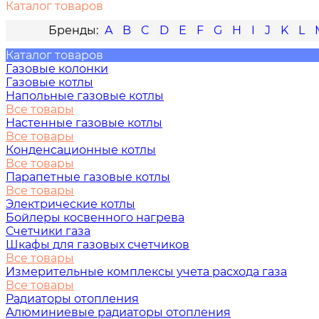
Каталог товаров
A
B
C
D
E
F
G
H
I
J
K
L
Каталог товаров
Газовые колонки
Газовые котлы
Напольные газовые котлы
Все товары
Настенные газовые котлы
Все товары
Конденсационные котлы
Все товары
Парапетные газовые котлы
Все товары
Электрические котлы
Бойлеры косвенного нагрева
Счетчики газа
Шкафы для газовых счетчиков
Все товары
Измерительные комплексы учета расхода газа
Все товары
Радиаторы отопления
Алюминиевые радиаторы отопления