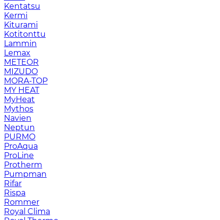
Kentatsu
Kermi
Kiturami
Kotitonttu
Lammin
Lemax
METEOR
MIZUDO
MORA-TOP
MY HEAT
MyHeat
Mythos
Navien
Neptun
PURMO
ProAqua
ProLine
Protherm
Pumpman
Rifar
Rispa
Rommer
Royal Clima