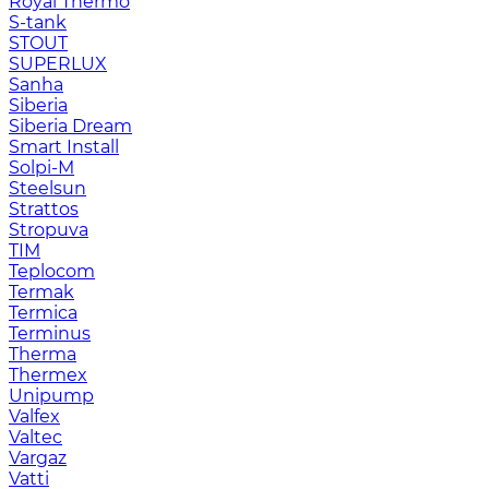
Royal Thermo
S-tank
STOUT
SUPERLUX
Sanha
Siberia
Siberia Dream
Smart Install
Solpi-M
Steelsun
Strattos
Stropuva
TIM
Teplocom
Termak
Termica
Terminus
Therma
Thermex
Unipump
Valfex
Valtec
Vargaz
Vatti