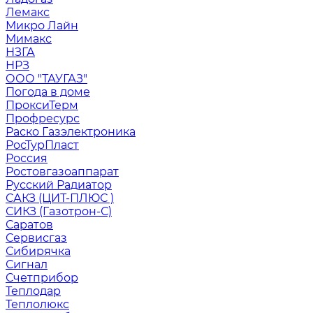
Лемакс
Микро Лайн
Мимакс
НЗГА
НРЗ
ООО "ТАУГАЗ"
Погода в доме
ПроксиТерм
Профресурс
Раско Газэлектроника
РосТурПласт
Россия
Ростовгазоаппарат
Русский Радиатор
САКЗ (ЦИТ-ПЛЮС )
СИКЗ (Газотрон-С)
Саратов
Сервисгаз
Сибирячка
Сигнал
Счетприбор
Теплодар
Теплолюкс