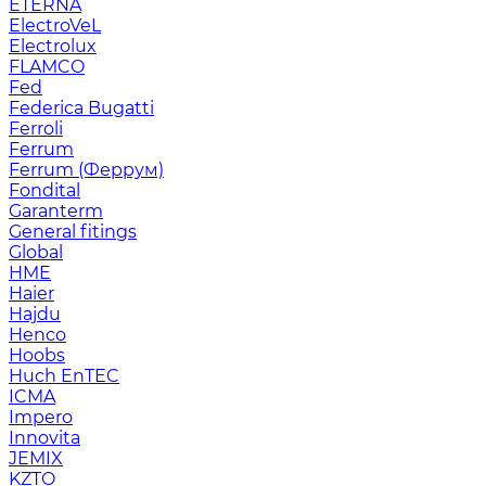
ETERNA
ElectroVeL
Electrolux
FLAMCO
Fed
Federica Bugatti
Ferroli
Ferrum
Ferrum (Феррум)
Fondital
Garanterm
General fitings
Global
HME
Haier
Hajdu
Henco
Hoobs
Huch EnTEC
ICMA
Impero
Innovita
JEMIX
KZTO