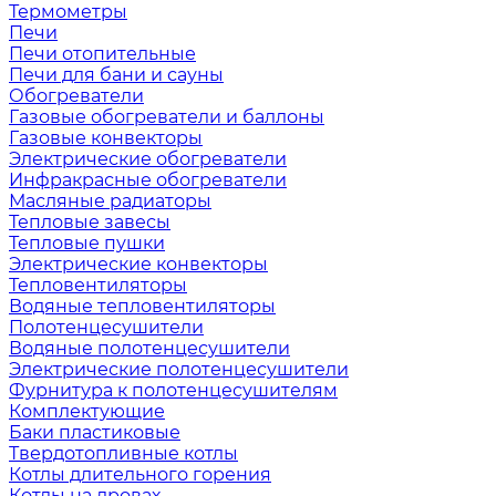
Термометры
Печи
Печи отопительные
Печи для бани и сауны
Обогреватели
Газовые обогреватели и баллоны
Газовые конвекторы
Электрические обогреватели
Инфракрасные обогреватели
Масляные радиаторы
Тепловые завесы
Тепловые пушки
Электрические конвекторы
Тепловентиляторы
Водяные тепловентиляторы
Полотенцесушители
Водяные полотенцесушители
Электрические полотенцесушители
Фурнитура к полотенцесушителям
Комплектующие
Баки пластиковые
Твердотопливные котлы
Котлы длительного горения
Котлы на дровах