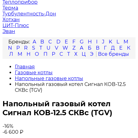
Теплоприбор
Терма
Турбулентность-Дон
Хотхан
ЦИТ-Плюс
Эван
A
B
C
D
E
F
G
H
I
J
K
L
M
N
P
R
S
T
U
V
W
Z
А
Б
В
Г
Д
Е
К
Л
М
Н
О
П
Р
С
Т
Х
Ц
Э
Главная
Газовые котлы
Напольные газовые котлы
Напольный газовый котел Сигнал КОВ-12.5
СКВс (TGV)
Напольный газовый котел
Сигнал КОВ-12.5 СКВс (TGV)
-16%
-6 600
₽