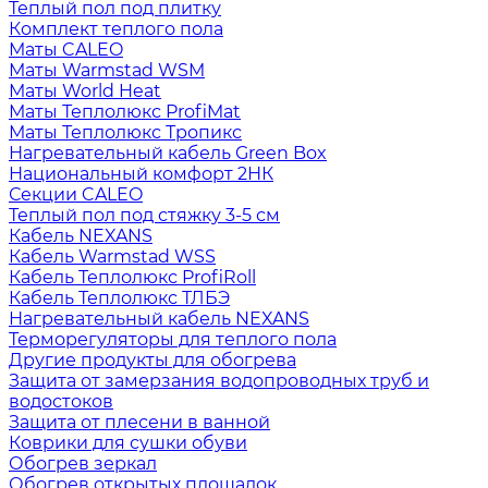
Теплый пол под плитку
Комплект теплого пола
Маты CALEO
Маты Warmstad WSM
Маты World Heat
Маты Теплолюкс ProfiMat
Маты Теплолюкс Тропикс
Нагревательный кабель Green Box
Национальный комфорт 2НК
Секции CALEO
Теплый пол под стяжку 3-5 см
Кабель NEXANS
Кабель Warmstad WSS
Кабель Теплолюкс ProfiRoll
Кабель Теплолюкс ТЛБЭ
Нагревательный кабель NEXANS
Терморегуляторы для теплого пола
Другие продукты для обогрева
Защита от замерзания водопроводных труб и
водостоков
Защита от плесени в ванной
Коврики для сушки обуви
Обогрев зеркал
Обогрев открытых площадок