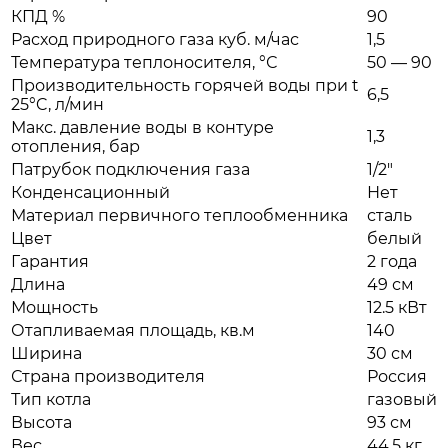
КПД %
90
Расход природного газа куб. м/час
1,5
Температура теплоносителя, °С
50 — 90
Производительность горячей воды при t
6,5
25°C, л/мин
Макс. давление воды в контуре
1,3
отопления, бар
Патрубок подключения газа
1/2"
Конденсационный
Нет
Материал первичного теплообменника
сталь
Цвет
белый
Гарантия
2 года
Длина
49 см
Мощность
12.5 кВт
Отапливаемая площадь, кв.м
140
Ширина
30 см
Страна производителя
Россия
Тип котла
газовый
Высота
93 см
Вес
44.5 кг