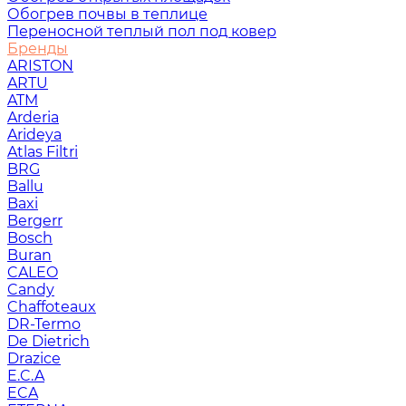
Обогрев почвы в теплице
Переносной теплый пол под ковер
Бренды
ARISTON
ARTU
ATM
Arderia
Arideya
Atlas Filtri
BRG
Ballu
Baxi
Bergerr
Bosch
Buran
CALEO
Candy
Chaffoteaux
DR-Termo
De Dietrich
Drazice
E.C.A
ECA