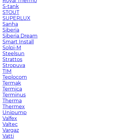
Royal Thermo
S-tank
STOUT
SUPERLUX
Sanha
Siberia
Siberia Dream
Smart Install
Solpi-M
Steelsun
Strattos
Stropuva
TIM
Teplocom
Termak
Termica
Terminus
Therma
Thermex
Unipump
Valfex
Valtec
Vargaz
Vatti