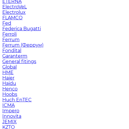
ETERNA
ElectroVeL
Electrolux
FLAMCO
Fed
Federica Bugatti
Ferroli
Ferrum
Ferrum (Феррум)
Fondital
Garanterm
General fitings
Global
HME
Haier
Hajdu
Henco
Hoobs
Huch EnTEC
ICMA
Impero
Innovita
JEMIX
KZTO