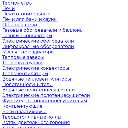
Термометры
Печи
Печи отопительные
Печи для бани и сауны
Обогреватели
Газовые обогреватели и баллоны
Газовые конвекторы
Электрические обогреватели
Инфракрасные обогреватели
Масляные радиаторы
Тепловые завесы
Тепловые пушки
Электрические конвекторы
Тепловентиляторы
Водяные тепловентиляторы
Полотенцесушители
Водяные полотенцесушители
Электрические полотенцесушители
Фурнитура к полотенцесушителям
Комплектующие
Баки пластиковые
Твердотопливные котлы
Котлы длительного горения
Котлы на дровах