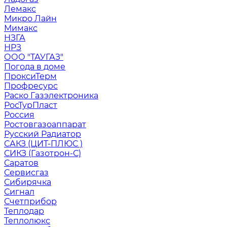
Лемакс
Микро Лайн
Мимакс
НЗГА
НРЗ
ООО "ТАУГАЗ"
Погода в доме
ПроксиТерм
Профресурс
Раско Газэлектроника
РосТурПласт
Россия
Ростовгазоаппарат
Русский Радиатор
САКЗ (ЦИТ-ПЛЮС )
СИКЗ (Газотрон-С)
Саратов
Сервисгаз
Сибирячка
Сигнал
Счетприбор
Теплодар
Теплолюкс