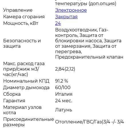
температуры (доп.опция)
Управление
Электронное
Камера сгорания
Закрытая
Мощность, кВт
24
Воздухоотводчик, Газ-
контроль, Защита от
Безопасность и
блокировки насоса, Защита
защита
от замерзания, Защита от
перегрева,
Предохранительный клапан
Макс. расход газа
прир/сжиж м3/
2,84(2,12)
час(кг/час)
Номинальный КПД
91.2 %
Диаметр дымохода
60/100
Сборка
Италия
Гарантия
24 мес.
Материал узлов
Латунь
котла
Присоединительные
Отопление/ГВС/Газ|3/4 -/- 3/4
размеры