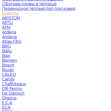
Обогрев почвы в теплице
Переносной теплый пол под ковер
Бренды
ARISTON
ARTU
ATM
Arderia
Arideya
Atlas Filtri
BRG
Ballu
Baxi
Bergerr
Bosch
Buran
CALEO
Candy
Chaffoteaux
DR-Termo
De Dietrich
Drazice
E.C.A
ECA