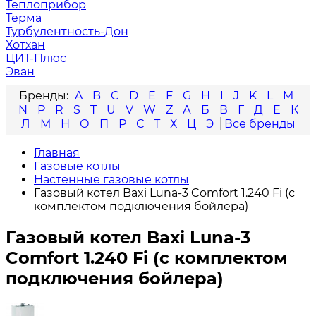
Теплоприбор
Терма
Турбулентность-Дон
Хотхан
ЦИТ-Плюс
Эван
A
B
C
D
E
F
G
H
I
J
K
L
M
N
P
R
S
T
U
V
W
Z
А
Б
В
Г
Д
Е
К
Л
М
Н
О
П
Р
С
Т
Х
Ц
Э
Главная
Газовые котлы
Настенные газовые котлы
Газовый котел Baxi Luna-3 Comfort 1.240 Fi (с
комплектом подключения бойлера)
Газовый котел Baxi Luna-3
Comfort 1.240 Fi (с комплектом
подключения бойлера)