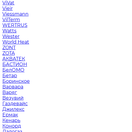
ViVat
Vieir
Viessmann
VilTerm
WERTRUS
Watts
Wester
World Heat
ZONT
ZOTA
АКВАТЕК
БАСТИОН
БелОМО
Бетар
Боринское
Варвара
Варяг
Везувий
Газдевайс
Джилекс
Ермак
Кенарь
Конорд
Ладогаз