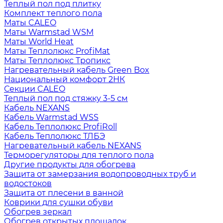
Теплый пол под плитку
Комплект теплого пола
Маты CALEO
Маты Warmstad WSM
Маты World Heat
Маты Теплолюкс ProfiMat
Маты Теплолюкс Тропикс
Нагревательный кабель Green Box
Национальный комфорт 2НК
Секции CALEO
Теплый пол под стяжку 3-5 см
Кабель NEXANS
Кабель Warmstad WSS
Кабель Теплолюкс ProfiRoll
Кабель Теплолюкс ТЛБЭ
Нагревательный кабель NEXANS
Терморегуляторы для теплого пола
Другие продукты для обогрева
Защита от замерзания водопроводных труб и
водостоков
Защита от плесени в ванной
Коврики для сушки обуви
Обогрев зеркал
Обогрев открытых площадок