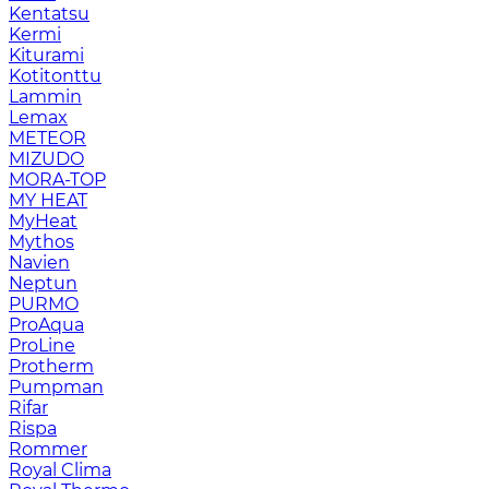
Kentatsu
Kermi
Kiturami
Kotitonttu
Lammin
Lemax
METEOR
MIZUDO
MORA-TOP
MY HEAT
MyHeat
Mythos
Navien
Neptun
PURMO
ProAqua
ProLine
Protherm
Pumpman
Rifar
Rispa
Rommer
Royal Clima