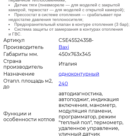
первичном теплообменнике;
Датчик тяги (пневмореле — для моделей с закрытой
камерой, термостат — для моделей с открытой камерой);
Прессостат в системе отопления — срабатывает при
недостатке давления теплоносителя;
Предохранительный клапан в контуре отопления (3 бар);
Система защиты от замерзания в контурах отопления
и ГВС.
Артикул
CSE45524358-
Производитель
Baxi
Габариты мм.
450x763x345
Страна
Италия
производитель
Назначение
одноконтурный
Отапл. площадь м2,
240
до
автодиагностика,
автоподжиг, индикация
включения, манометр,
модуляция пламени,
Функции и
программатор, режим
особенности котлов
"теплый пол", термометр,
удаленное управление,
уличный датчик