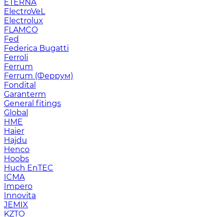
ETERNA
ElectroVeL
Electrolux
FLAMCO
Fed
Federica Bugatti
Ferroli
Ferrum
Ferrum (Феррум)
Fondital
Garanterm
General fitings
Global
HME
Haier
Hajdu
Henco
Hoobs
Huch EnTEC
ICMA
Impero
Innovita
JEMIX
KZTO