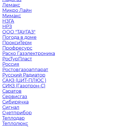
Лемакс
Микро Лайн
Мимакс
НЗГА
НРЗ
ООО "ТАУГАЗ"
Погода в доме
ПроксиТерм
Профресурс
Раско Газэлектроника
РосТурПласт
Россия
Ростовгазоаппарат
Русский Радиатор
САКЗ (ЦИТ-ПЛЮС )
СИКЗ (Газотрон-С)
Саратов
Сервисгаз
Сибирячка
Сигнал
Счетприбор
Теплодар
Теплолюкс