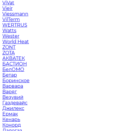
ViVat
Vieir
Viessmann
VilTerm
WERTRUS
Watts
Wester
World Heat
ZONT
ZOTA
АКВАТЕК
БАСТИОН
БелОМО
Бетар
Боринское
Варвара
Варяг
Везувий
Газдевайс
Джилекс
Ермак
Кенарь
Конорд
Ладогаз