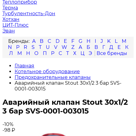
Теплоприбор
Терма
Турбулентность-Дон
Хотхан
ЦИТ-Плюс
Эван
A
B
C
D
E
F
G
H
I
J
K
L
M
N
P
R
S
T
U
V
W
Z
А
Б
В
Г
Д
Е
К
Л
М
Н
О
П
Р
С
Т
Х
Ц
Э
Главная
Котельное оборудование
Предохранительные клапаны
Аварийный клапан Stout 30х1/2 3 бар SVS-
0001-003015
Аварийный клапан Stout 30х1/2
3 бар SVS-0001-003015
-10%
-98
₽