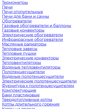
Термометры
Печи
Печи отопительные
Печи для бани и сауны
Обогреватели
Газовые обогреватели и баллоны
Газовые конвекторы
Электрические обогреватели
Инфракрасные обогреватели
Масляные радиаторы
Тепловые завесы
Тепловые пушки
Электрические конвекторы
Тепловентиляторы
Водяные тепловентиляторы
Полотенцесушители
Водяные полотенцесушители
Электрические полотенцесушители
Фурнитура к полотенцесушителям
Комплектующие
Баки пластиковые
Твердотопливные котлы
Котлы длительного горения
Котлы на дровах