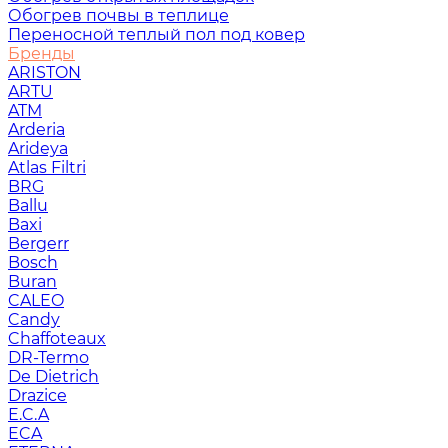
Обогрев почвы в теплице
Переносной теплый пол под ковер
Бренды
ARISTON
ARTU
ATM
Arderia
Arideya
Atlas Filtri
BRG
Ballu
Baxi
Bergerr
Bosch
Buran
CALEO
Candy
Chaffoteaux
DR-Termo
De Dietrich
Drazice
E.C.A
ECA