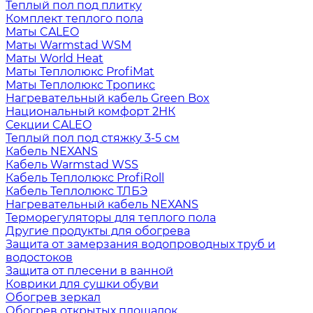
Теплый пол под плитку
Комплект теплого пола
Маты CALEO
Маты Warmstad WSM
Маты World Heat
Маты Теплолюкс ProfiMat
Маты Теплолюкс Тропикс
Нагревательный кабель Green Box
Национальный комфорт 2НК
Секции CALEO
Теплый пол под стяжку 3-5 см
Кабель NEXANS
Кабель Warmstad WSS
Кабель Теплолюкс ProfiRoll
Кабель Теплолюкс ТЛБЭ
Нагревательный кабель NEXANS
Терморегуляторы для теплого пола
Другие продукты для обогрева
Защита от замерзания водопроводных труб и
водостоков
Защита от плесени в ванной
Коврики для сушки обуви
Обогрев зеркал
Обогрев открытых площадок