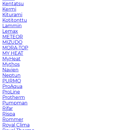
Kentatsu
Kermi
Kiturami
Kotitonttu
Lammin
Lemax
METEOR
MIZUDO
MORA-TOP
MY HEAT
MyHeat
Mythos
Navien
Neptun
PURMO
ProAqua
ProLine
Protherm
Pumpman
Rifar
Rispa
Rommer
Royal Clima